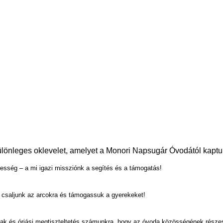
ülönleges oklevelet, amelyet a Monori Napsugár Óvodától kaptu
sség – a mi igazi missziónk a segítés és a támogatás!
t csaljunk az arcokra és támogassuk a gyerekeket!
ak és óriási megtiszteltetés számunkra, hogy az óvoda közösségének része