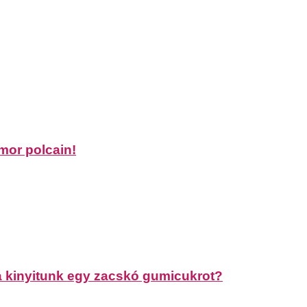
mor polcain!
ha kinyitunk egy zacskó gumicukrot?