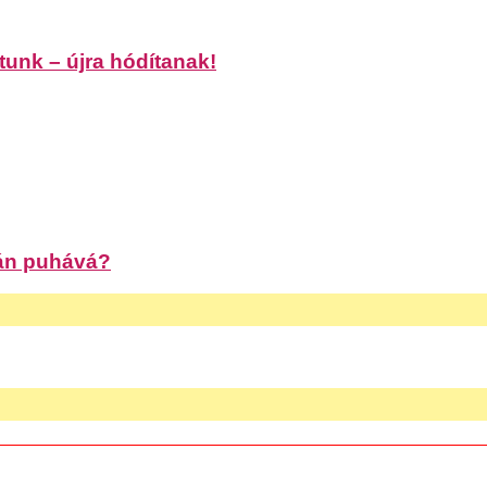
unk – újra hódítanak!
zán puhává?