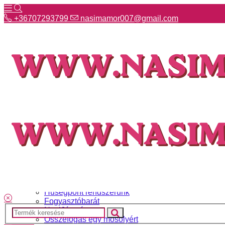
+36707293799
nasimamor007@gmail.com
+36707293799
nasimamor007@gmail.com
Hírek
NASI választék
Termékeinkről
Gyakori kérdések
Ismerj meg minket
Szállítás és fizetés
Hűségpont rendszerünk
Fogyasztóbarát
NasiJátszó
Összefogás egy mosolyért