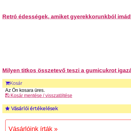
Retró édességek, amiket gyerekkorunkból imádt
Milyen titkos összetevő teszi a gumicukrot iga
Kosár
Az Ön kosara üres.
Kosár mentése / visszatöltése
Vásárlói értékelések
Vásárlóink írták »