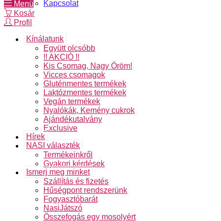
Kapcsolat
Menü
Kosár
Profil
Kínálatunk
Együtt olcsóbb
!! AKCIÓ !!
Kis Csomag, Nagy Öröm!
Vicces csomagok
Gluténmentes termékek
Laktózmentes termékek
Vegán termékek
Nyalókák, Kemény cukrok
Ajándékutalvány
Exclusive
Hírek
NASI választék
Termékeinkről
Gyakori kérdések
Ismerj meg minket
Szállítás és fizetés
Hűségpont rendszerünk
Fogyasztóbarát
NasiJátszó
Összefogás egy mosolyért