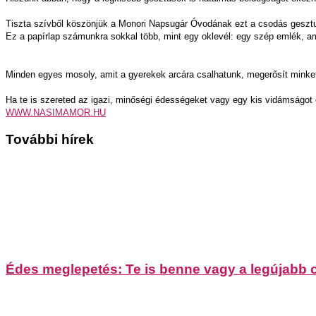
Tiszta szívből köszönjük a Monori Napsugár Óvodának ezt a csodás gesztus
Ez a papírlap számunkra sokkal több, mint egy oklevél: egy szép emlék, am
Minden egyes mosoly, amit a gyerekek arcára csalhatunk, megerősít minket
Ha te is szereted az igazi, minőségi édességeket vagy egy kis vidámságo
WWW.NASIMAMOR.HU
További hírek
Édes meglepetés: Te is benne vagy a legújabb