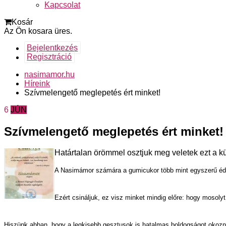
Kapcsolat
Kosár
Az Ön kosara üres.
Bejelentkezés
Regisztráció
nasimamor.hu
Híreink
Szívmelengető meglepetés ért minket!
6
JÚN
Szívmelengető meglepetés ért minket!
Határtalan örömmel osztjuk meg veletek ezt a k
A Nasimámor számára a gumicukor több mint egyszerű éde
Ezért csináljuk, ez visz minket mindig előre: hogy mosoly
Hiszünk abban, hogy a legkisebb gesztusok is hatalmas boldogságot okozn