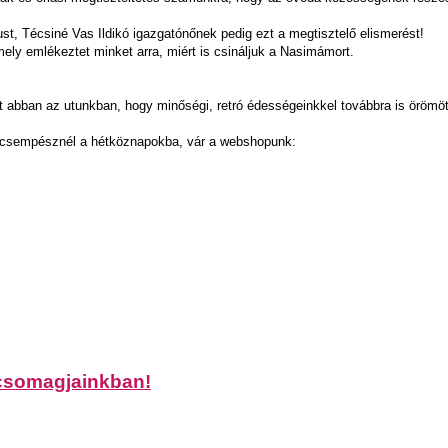
t, Técsiné Vas Ildikó igazgatónőnek pedig ezt a megtisztelő elismerést!
ely emlékeztet minket arra, miért is csináljuk a Nasimámort.
 abban az utunkban, hogy minőségi, retró édességeinkkel továbbra is örömöt
t csempésznél a hétköznapokba, vár a webshopunk:
 csomagjainkban!