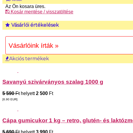
Az Ön kosara üres.
Kosár mentése / visszatöltése
Vásárlói értékelések
Vásárlóink írták »
Akciós termékek
Savanyú szivárványos szalag 1000 g
5 590
Ft
helyett
2 500
Ft
[6.90
EUR
]
Cápa gumicukor 1 kg – retro, glutén- és laktóz
5 690
Ft
helyett
3 990
Ft