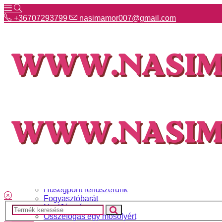
+36707293799
nasimamor007@gmail.com
+36707293799
nasimamor007@gmail.com
Hírek
NASI választék
Termékeinkről
Gyakori kérdések
Ismerj meg minket
Szállítás és fizetés
Hűségpont rendszerünk
Fogyasztóbarát
NasiJátszó
Összefogás egy mosolyért