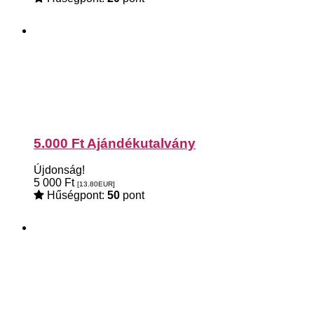
5.000 Ft Ajándékutalvány
Újdonság!
5 000
Ft
[13.80
EUR
]
Hűségpont:
50
pont