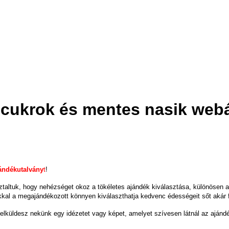
icukrok és mentes nasik web
ándékutalvány
t
!
sztaltuk, hogy nehézséget okoz a tökéletes ajándék kiválasztása, különösen
l a megajándékozott könnyen kiválaszthatja kedvenc édességeit sőt akár fel
elküldesz nekünk egy idézetet vagy képet, amelyet szívesen látnál az aján