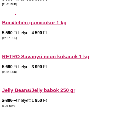
[11.01
EUR
]
Boci/tehén gumicukor 1 kg
5 590
Ft
helyett
4 590
Ft
[12.67
EUR
]
RETRO Savanyú neon kukacok 1 kg
5 690
Ft
helyett
3 990
Ft
[11.01
EUR
]
Jelly Beans/Jelly babok 250 gr
2 800
Ft
helyett
1 950
Ft
[5.38
EUR
]