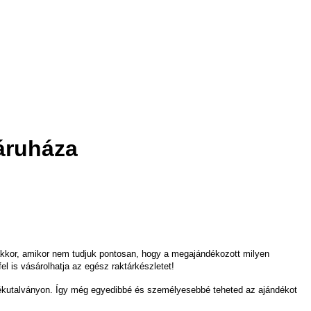
áruháza
 akkor, amikor nem tudjuk pontosan, hogy a megajándékozott milyen
 is vásárolhatja az egész raktárkészletet!
dékutalványon. Így még egyedibbé és személyesebbé teheted az ajándékot