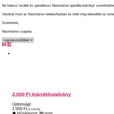
Ne habozz tovább és ajándékozz Nasimámor ajándékutalványt szeretteidnek
Vásárolj most az Nasimámor webáruházban és tedd még édesebbé az ünnep
Szeretettel,
Nasimámor csapata
2.000 Ft Ajándékutalvány
Újdonság!
2 000
Ft
[5.52
EUR
]
Hűségpont:
20
pont