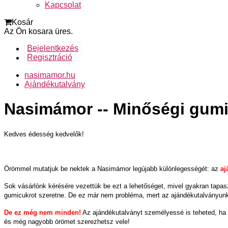
Kapcsolat
Kosár
Az Ön kosara üres.
Bejelentkezés
Regisztráció
nasimamor.hu
Ajándékutalvány
Nasimámor -- Minőségi gum
Kedves édesség kedvelők!
Örömmel mutatjuk be nektek a Nasimámor legújabb különlegességét: az
aj
Sok vásárlónk kérésére vezettük be ezt a lehetőséget, mivel gyakran tapa
gumicukrot szeretne. De ez már nem probléma, mert az ajándékutalványunkka
De ez még nem minden!
Az ajándékutalványt személyessé is teheted, ha 
és még nagyobb örömet szerezhetsz vele!