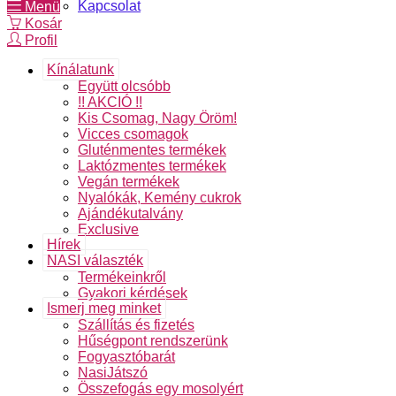
Kapcsolat
Menü
Kosár
Profil
Kínálatunk
Együtt olcsóbb
!! AKCIÓ !!
Kis Csomag, Nagy Öröm!
Vicces csomagok
Gluténmentes termékek
Laktózmentes termékek
Vegán termékek
Nyalókák, Kemény cukrok
Ajándékutalvány
Exclusive
Hírek
NASI választék
Termékeinkről
Gyakori kérdések
Ismerj meg minket
Szállítás és fizetés
Hűségpont rendszerünk
Fogyasztóbarát
NasiJátszó
Összefogás egy mosolyért