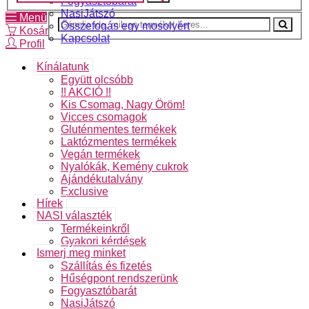
Fogyasztóbarát
NasiJátszó
Menü
Összefogás egy mosolyért
Kosár
Kapcsolat
Profil
Kínálatunk
Együtt olcsóbb
!! AKCIÓ !!
Kis Csomag, Nagy Öröm!
Vicces csomagok
Gluténmentes termékek
Laktózmentes termékek
Vegán termékek
Nyalókák, Kemény cukrok
Ajándékutalvány
Exclusive
Hírek
NASI választék
Termékeinkről
Gyakori kérdések
Ismerj meg minket
Szállítás és fizetés
Hűségpont rendszerünk
Fogyasztóbarát
NasiJátszó