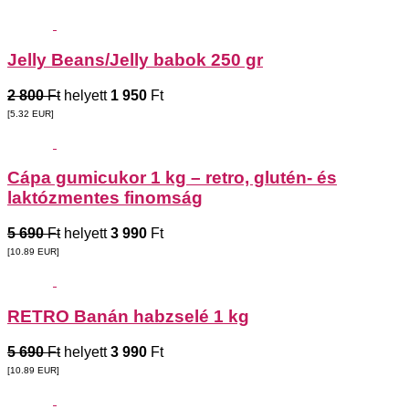
Jelly Beans/Jelly babok 250 gr
2 800
Ft
helyett
1 950
Ft
[5.32
EUR
]
Cápa gumicukor 1 kg – retro, glutén- és
laktózmentes finomság
5 690
Ft
helyett
3 990
Ft
[10.89
EUR
]
RETRO Banán habzselé 1 kg
5 690
Ft
helyett
3 990
Ft
[10.89
EUR
]