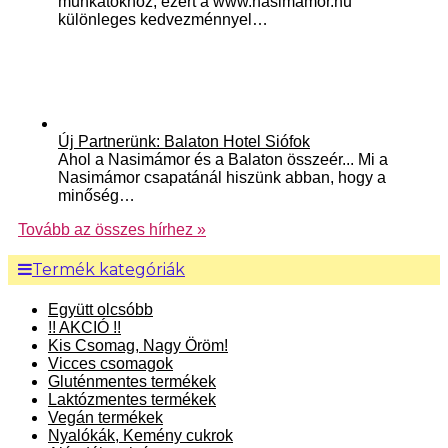
munkátokhoz, ezért a www.nasimamor.hu
különleges kedvezménnyel…
Új Partnerünk: Balaton Hotel Siófok
Ahol a Nasimámor és a Balaton összeér... Mi a
Nasimámor csapatánál hiszünk abban, hogy a
minőség…
Tovább az összes hírhez »
Termék kategóriák
Együtt olcsóbb
!! AKCIÓ !!
Kis Csomag, Nagy Öröm!
Vicces csomagok
Gluténmentes termékek
Laktózmentes termékek
Vegán termékek
Nyalókák, Kemény cukrok