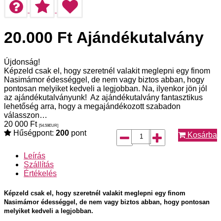
20.000 Ft Ajándékutalvány
Újdonság!
Képzeld csak el, hogy szeretnél valakit meglepni egy finom
Nasimámor édességgel, de nem vagy biztos abban, hogy
pontosan melyiket kedveli a legjobban. Na, ilyenkor jön jól
az ajándékutalványunk! Az ajándékutalvány fantasztikus
lehetőség arra, hogy a megajándékozott szabadon
válasszon…
20 000
Ft
[54.59
EUR
]
Hűségpont:
200
pont
Kosárba
Leírás
Szállítás
Értékelés
Képzeld csak el, hogy szeretnél valakit meglepni egy finom
Nasimámor édességgel, de nem vagy biztos abban, hogy pontosan
melyiket kedveli a legjobban.