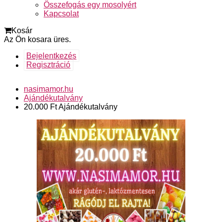
Összefogás egy mosolyért
Kapcsolat
Kosár
Az Ön kosara üres.
Bejelentkezés
Regisztráció
nasimamor.hu
Ajándékutalvány
20.000 Ft Ajándékutalvány