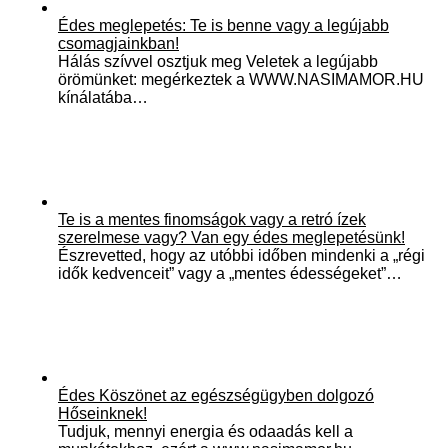
Édes meglepetés: Te is benne vagy a legújabb
csomagjainkban!
Hálás szívvel osztjuk meg Veletek a legújabb
örömünket: megérkeztek a WWW.NASIMAMOR.HU
kínálatába…
Te is a mentes finomságok vagy a retró ízek
szerelmese vagy? Van egy édes meglepetésünk!
Észrevetted, hogy az utóbbi időben mindenki a „régi
idők kedvenceit” vagy a „mentes édességeket”…
Édes Köszönet az egészségügyben dolgozó
Hőseinknek!
Tudjuk, mennyi energia és odaadás kell a