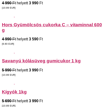
4 990
Ft
helyett
3 990
Ft
[10.89
EUR
]
Hors Gyümölcsös cukorka C – vitaminnal 600
g
4 990
Ft
helyett
3 590
Ft
[9.80
EUR
]
Savanyú kólásüveg gumicukor 1 kg
5 990
Ft
helyett
3 990
Ft
[10.89
EUR
]
Kígyók 1kg
5 690
Ft
helyett
3 990
Ft
[10.89
EUR
]