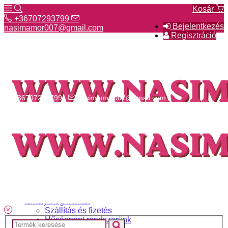
Kosár
+36707293799
Bejelentkezés
nasimamor007@gmail.com
Regisztráció
+36707293799
nasimamor007@gmail.com
Hírek
NASI választék
Termékeinkről
Gyakori kérdések
Ismerj meg minket
Szállítás és fizetés
Hűségpont rendszerünk