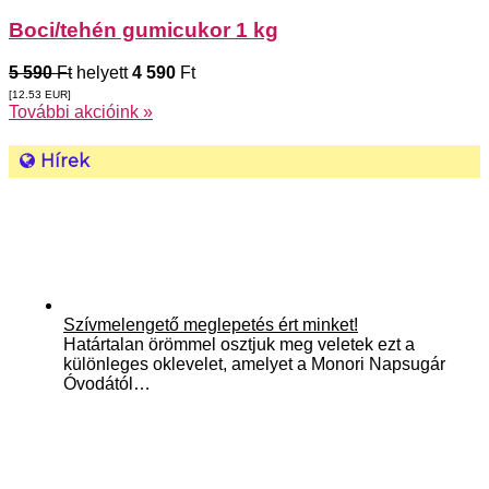
Boci/tehén gumicukor 1 kg
5 590
Ft
helyett
4 590
Ft
[12.53
EUR
]
További akcióink »
Hírek
Szívmelengető meglepetés ért minket!
Határtalan örömmel osztjuk meg veletek ezt a
különleges oklevelet, amelyet a Monori Napsugár
Óvodától…