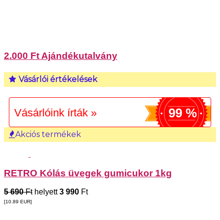
2.000 Ft Ajándékutalvány
Vásárlói értékelések
99 %
Vásárlóink írták »
Akciós termékek
RETRO Kólás üvegek gumicukor 1kg
5 690
Ft
helyett
3 990
Ft
[10.89
EUR
]