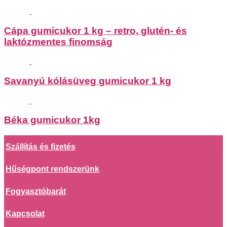
Cápa gumicukor 1 kg – retro, glutén- és
laktózmentes finomság
Savanyú kólásüveg gumicukor 1 kg
Béka gumicukor 1kg
Szállítás és fizetés
Hűségpont rendszerünk
Fogyasztóbarát
Kapcsolat