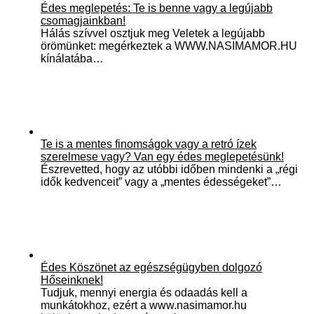
Édes meglepetés: Te is benne vagy a legújabb
csomagjainkban!
Hálás szívvel osztjuk meg Veletek a legújabb
örömünket: megérkeztek a WWW.NASIMAMOR.HU
kínálatába…
Te is a mentes finomságok vagy a retró ízek
szerelmese vagy? Van egy édes meglepetésünk!
Észrevetted, hogy az utóbbi időben mindenki a „régi
idők kedvenceit” vagy a „mentes édességeket”…
Édes Köszönet az egészségügyben dolgozó
Hőseinknek!
Tudjuk, mennyi energia és odaadás kell a
munkátokhoz, ezért a www.nasimamor.hu