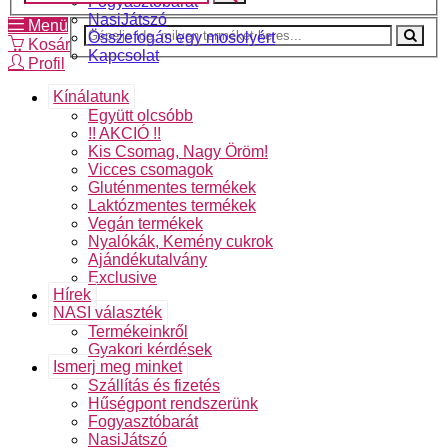
Fogyasztóbarát
NasiJátszó
Menü
Összefogás egy mosolyért
Kosár
Kapcsolat
Profil
Kínálatunk
Együtt olcsóbb
!! AKCIÓ !!
Kis Csomag, Nagy Öröm!
Vicces csomagok
Gluténmentes termékek
Laktózmentes termékek
Vegán termékek
Nyalókák, Kemény cukrok
Ajándékutalvány
Exclusive
Hírek
NASI választék
Termékeinkről
Gyakori kérdések
Ismerj meg minket
Szállítás és fizetés
Hűségpont rendszerünk
Fogyasztóbarát
NasiJátszó