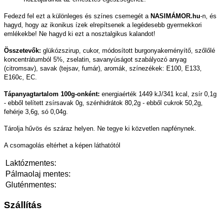
Fedezd fel ezt a különleges és színes csemegét a
NASIMÁMOR.hu
-n, és
hagyd, hogy az ikonikus ízek elrepítsenek a legédesebb gyermekkori
emlékekbe! Ne hagyd ki ezt a nosztalgikus kalandot!
Összetevők:
glükózszirup, cukor, módosított burgonyakeményítő, szőlőlé
koncentrátumból 5%, zselatin, savanyúságot szabályozó anyag
(citromsav), savak (tejsav, fumár), aromák, színezékek: E100, E133,
E160c, EC.
Tápanyagtartalom 100g-onként:
energiaérték 1449 kJ/341 kcal, zsír 0,1g
- ebből telített zsírsavak 0g, szénhidrátok 80,2g - ebből cukrok 50,2g,
fehérje 3,6g, só 0,04g.
Tárolja hűvös és száraz helyen. Ne tegye ki közvetlen napfénynek.
A csomagolás eltérhet a képen láthatótól
Laktózmentes:
Pálmaolaj mentes:
Gluténmentes:
Szállítás