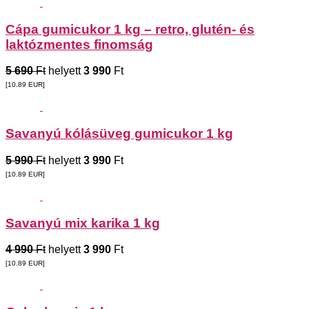
Cápa gumicukor 1 kg – retro, glutén- és
laktózmentes finomság
5 690
Ft
helyett
3 990
Ft
[10.89
EUR
]
Savanyú kólásüveg gumicukor 1 kg
5 990
Ft
helyett
3 990
Ft
[10.89
EUR
]
Savanyú mix karika 1 kg
4 990
Ft
helyett
3 990
Ft
[10.89
EUR
]