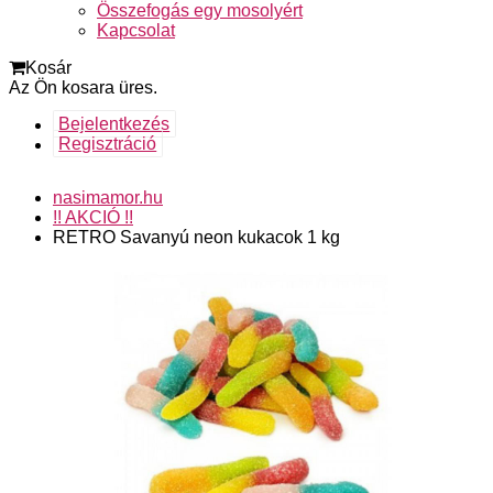
Összefogás egy mosolyért
Kapcsolat
Kosár
Az Ön kosara üres.
Bejelentkezés
Regisztráció
nasimamor.hu
!! AKCIÓ !!
RETRO Savanyú neon kukacok 1 kg