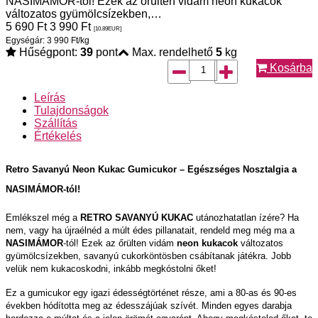
NASIMÁMOR-tól! Ezek az őrülten vidám neon kukacok
változatos gyümölcsízekben,…
5 690
Ft
3 990
Ft
[10.89
EUR
]
Egységár: 3 990 Ft/kg
Hűségpont:
39
pont
Max. rendelhető
5
kg
Kosárba
Leírás
Tulajdonságok
Szállítás
Értékelés
Retro Savanyú Neon Kukac Gumicukor – Egészséges Nosztalgia a
NASIMÁMOR-tól!
Emlékszel még a
RETRO SAVANYÚ KUKAC
utánozhatatlan ízére? Ha
nem, vagy ha újraélnéd a múlt édes pillanatait, rendeld meg még ma a
NASIMÁMOR
-tól! Ezek
az őrülten vidám
neon kukacok
változatos
gyümölcsízekben, savanyú cukorköntösben csábítanak játékra. Jobb
velük nem kukacoskodni, inkább megkóstolni őket!
Ez a gumicukor egy igazi édességtörténet része, ami a 80-as és 90-es
években hódította meg az édesszájúak szívét. Minden egyes darabja