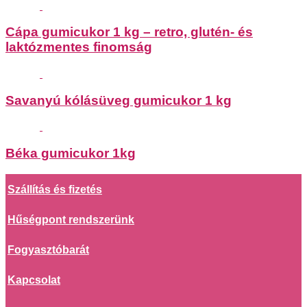
Cápa gumicukor 1 kg – retro, glutén- és
laktózmentes finomság
Savanyú kólásüveg gumicukor 1 kg
Béka gumicukor 1kg
Szállítás és fizetés
Hűségpont rendszerünk
Fogyasztóbarát
Kapcsolat