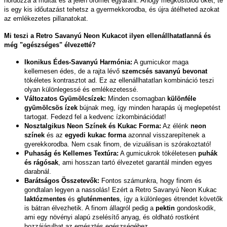
hordozza a múltat és a jelen örömét egyaránt. Ahogy megkóstolod őket, te
is egy kis időutazást tehetsz a gyermekkorodba, és újra átélheted azokat
az emlékezetes pillanatokat.
Mi teszi a Retro Savanyú Neon Kukacot ilyen ellenállhatatlanná és
még "egészséges" élvezetté?
Ikonikus Édes-Savanyú Harmónia:
A gumicukor maga
kellemesen édes, de a rajta lévő
szemcsés savanyú bevonat
tökéletes kontrasztot ad. Ez az ellenállhatatlan kombináció teszi
olyan különlegessé és emlékezetessé.
Változatos Gyümölcsízek:
Minden csomagban
különféle
gyümölcsös ízek
bújnak meg, így minden harapás új meglepetést
tartogat. Fedezd fel a kedvenc ízkombinációdat!
Nosztalgikus Neon Színek és Kukac Forma:
Az élénk
neon
színek
és az
egyedi kukac forma
azonnal visszarepítenek a
gyerekkorodba. Nem csak finom, de vizuálisan is szórakoztató!
Puhaság és Kellemes Textúra:
A gumicukrok tökéletesen
puhák
és rágósak
, ami hosszan tartó élvezetet garantál minden egyes
darabnál.
Barátságos Összetevők:
Fontos számunkra, hogy finom és
gondtalan legyen a nassolás! Ezért a Retro Savanyú Neon Kukac
laktózmentes
és
gluténmentes
, így a különleges étrendet követők
is bátran élvezhetik. A finom állagról pedig a
pektin
gondoskodik,
ami egy növényi alapú zselésítő anyag, és oldható rostként
hozzájárulhat az emésztés egészségéhez.