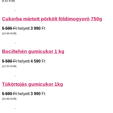
[6.82
EUR
]
Cukorba mártott pörkölt földimogyoró 750g
5 590
Ft
helyett
3 990
Ft
[10.89
EUR
]
Boci/tehén gumicukor 1 kg
5 590
Ft
helyett
4 590
Ft
[12.53
EUR
]
Tükörtojás gumicukor 1kg
5 690
Ft
helyett
3 990
Ft
[10.89
EUR
]