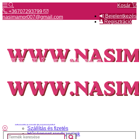
Kosár
+36707293799
Bejelentkezés
nasimamor007@gmail.com
Regisztráció
+36707293799
nasimamor007@gmail.com
Hírek
NASI választék
Termékeinkről
Gyakori kérdések
Ismerj meg minket
Szállítás és fizetés
Hűségpont rendszerünk