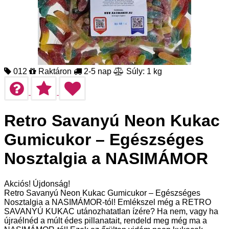
012
Raktáron
2-5 nap
Súly: 1 kg
Retro Savanyú Neon Kukac
Gumicukor – Egészséges
Nosztalgia a NASIMÁMOR
Akciós!
Újdonság!
Retro Savanyú Neon Kukac Gumicukor – Egészséges
Nosztalgia a NASIMÁMOR-tól! Emlékszel még a RETRO
SAVANYÚ KUKAC utánozhatatlan ízére? Ha nem, vagy ha
újraélnéd a múlt édes pillanatait, rendeld meg még ma a