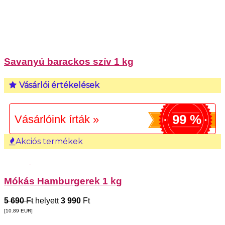
Savanyú barackos szív 1 kg
Vásárlói értékelések
99 %
Vásárlóink írták »
Akciós termékek
Mókás Hamburgerek 1 kg
5 690
Ft
helyett
3 990
Ft
[10.89
EUR
]