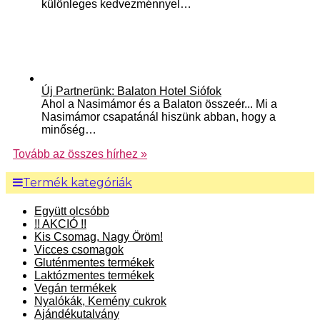
különleges kedvezménnyel…
Új Partnerünk: Balaton Hotel Siófok
Ahol a Nasimámor és a Balaton összeér... Mi a
Nasimámor csapatánál hiszünk abban, hogy a
minőség…
Tovább az összes hírhez »
Termék kategóriák
Együtt olcsóbb
!! AKCIÓ !!
Kis Csomag, Nagy Öröm!
Vicces csomagok
Gluténmentes termékek
Laktózmentes termékek
Vegán termékek
Nyalókák, Kemény cukrok
Ajándékutalvány