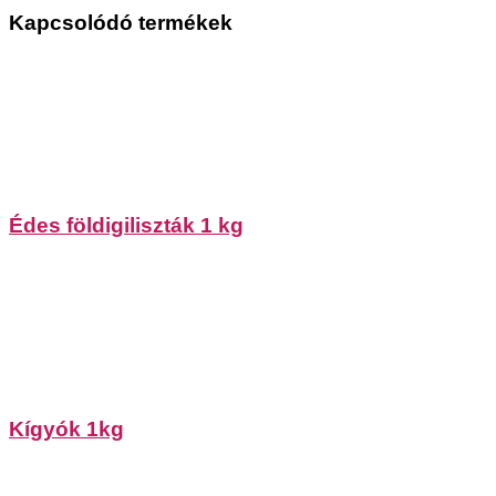
Kapcsolódó termékek
Édes földigiliszták 1 kg
Kígyók 1kg