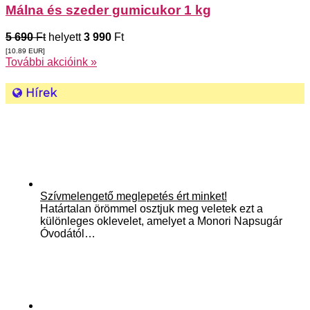
Málna és szeder gumicukor 1 kg
5 690
Ft
helyett
3 990
Ft
[10.89
EUR
]
További akcióink »
Hírek
Szívmelengető meglepetés ért minket!
Határtalan örömmel osztjuk meg veletek ezt a
különleges oklevelet, amelyet a Monori Napsugár
Óvodától…