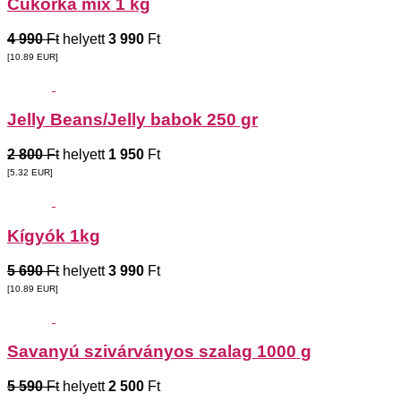
Cukorka mix 1 kg
4 990
Ft
helyett
3 990
Ft
[10.89
EUR
]
Jelly Beans/Jelly babok 250 gr
2 800
Ft
helyett
1 950
Ft
[5.32
EUR
]
Kígyók 1kg
5 690
Ft
helyett
3 990
Ft
[10.89
EUR
]
Savanyú szivárványos szalag 1000 g
5 590
Ft
helyett
2 500
Ft