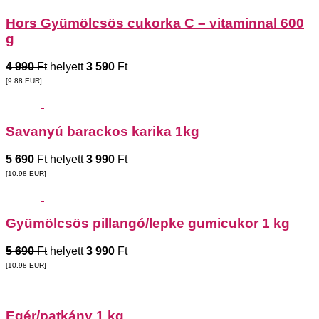
Hors Gyümölcsös cukorka C – vitaminnal 600
g
4 990
Ft
helyett
3 590
Ft
[9.88
EUR
]
Savanyú barackos karika 1kg
5 690
Ft
helyett
3 990
Ft
[10.98
EUR
]
Gyümölcsös pillangó/lepke gumicukor 1 kg
5 690
Ft
helyett
3 990
Ft
[10.98
EUR
]
Egér/patkány 1 kg