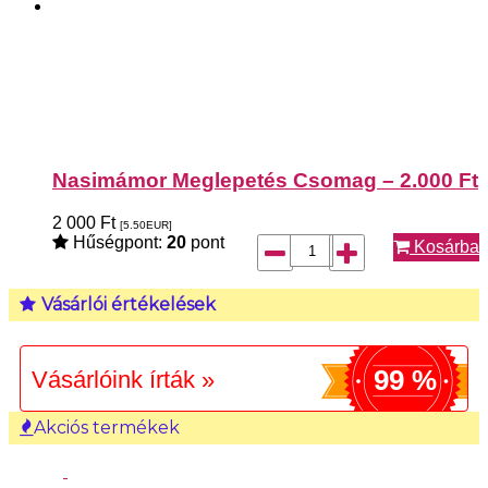
Nasimámor Meglepetés Csomag – 2.000 Ft
2 000
Ft
[5.50
EUR
]
Hűségpont:
20
pont
Kosárba
Vásárlói értékelések
99 %
Vásárlóink írták »
Akciós termékek