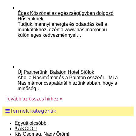
Édes Köszönet az egészségügyben dolgozó
Hőseinknek!
Tudjuk, mennyi energia és odaadás kell a
munkátokhoz, ezért a www.nasimamor.hu
különleges kedvezménnyel…
Új Partnerünk: Balaton Hotel Siófok
Ahol a Nasimámor és a Balaton összeér... Mi a
Nasimámor csapatánál hiszünk abban, hogy a
minőség…
Tovább az összes hírhez »
Termék kategóriák
Együtt olcsóbb
!! AKCIÓ !!
Kis Csomag, Nagy Öröm!