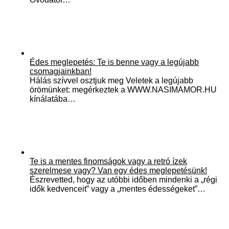
Édes meglepetés: Te is benne vagy a legújabb
csomagjainkban!
Hálás szívvel osztjuk meg Veletek a legújabb
örömünket: megérkeztek a WWW.NASIMAMOR.HU
kínálatába…
Te is a mentes finomságok vagy a retró ízek
szerelmese vagy? Van egy édes meglepetésünk!
Észrevetted, hogy az utóbbi időben mindenki a „régi
idők kedvenceit” vagy a „mentes édességeket”…