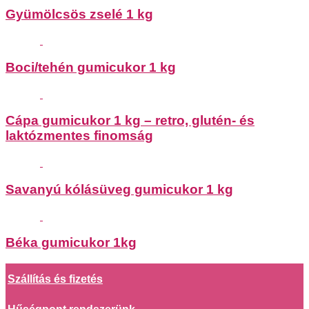
Gyümölcsös zselé 1 kg
Boci/tehén gumicukor 1 kg
Cápa gumicukor 1 kg – retro, glutén- és
laktózmentes finomság
Savanyú kólásüveg gumicukor 1 kg
Béka gumicukor 1kg
Szállítás és fizetés