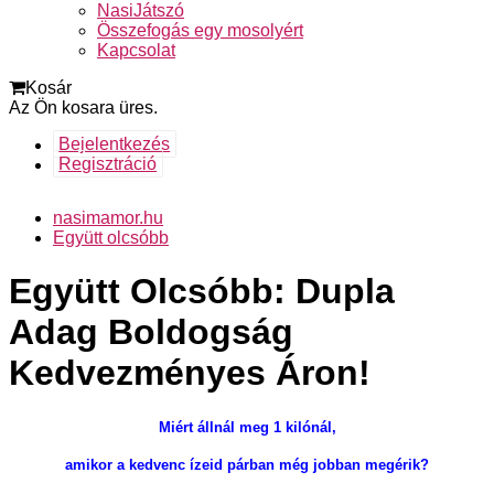
NasiJátszó
Összefogás egy mosolyért
Kapcsolat
Kosár
Az Ön kosara üres.
Bejelentkezés
Regisztráció
nasimamor.hu
Együtt olcsóbb
Együtt Olcsóbb: Dupla
Adag Boldogság
Kedvezményes Áron!
Miért állnál meg 1 kilónál,
amikor a kedvenc ízeid párban még jobban megérik?