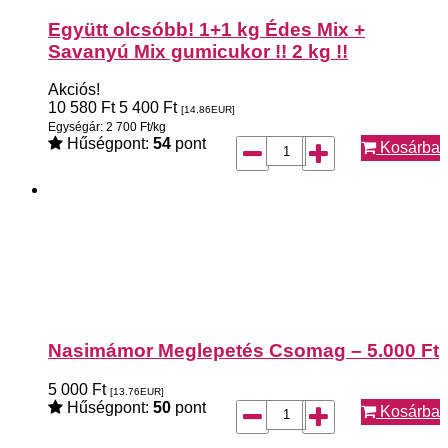
Együtt olcsóbb! 1+1 kg Édes Mix +
Savanyú Mix gumicukor !! 2 kg !!
Akciós!
10 580
Ft
5 400
Ft
[14.86
EUR
]
Egységár: 2 700 Ft/kg
Hűségpont:
54
pont
Kosárba
Nasimámor Meglepetés Csomag – 5.000 Ft
5 000
Ft
[13.76
EUR
]
Hűségpont:
50
pont
Kosárba