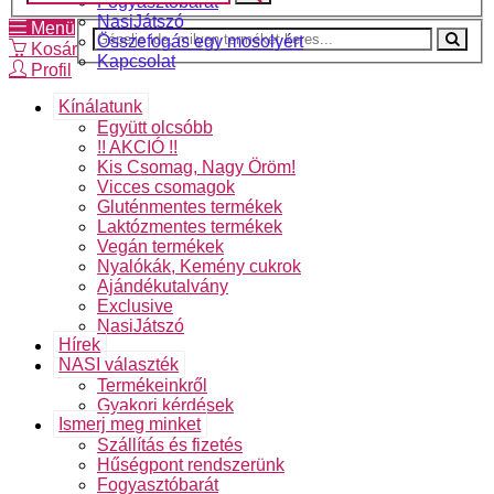
Fogyasztóbarát
NasiJátszó
Menü
Összefogás egy mosolyért
Kosár
Kapcsolat
Profil
Kínálatunk
Együtt olcsóbb
!! AKCIÓ !!
Kis Csomag, Nagy Öröm!
Vicces csomagok
Gluténmentes termékek
Laktózmentes termékek
Vegán termékek
Nyalókák, Kemény cukrok
Ajándékutalvány
Exclusive
NasiJátszó
Hírek
NASI választék
Termékeinkről
Gyakori kérdések
Ismerj meg minket
Szállítás és fizetés
Hűségpont rendszerünk
Fogyasztóbarát