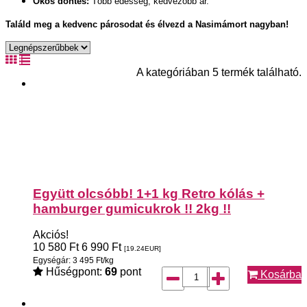
Okos döntés:
Több édesség, kedvezőbb ár.
Találd meg a kedvenc párosodat és élvezd a Nasimámort nagyban!
A kategóriában 5 termék található.
Együtt olcsóbb! 1+1 kg Retro kólás +
hamburger gumicukrok !! 2kg !!
Akciós!
10 580
Ft
6 990
Ft
[19.24
EUR
]
Egységár: 3 495 Ft/kg
Hűségpont:
69
pont
Kosárba