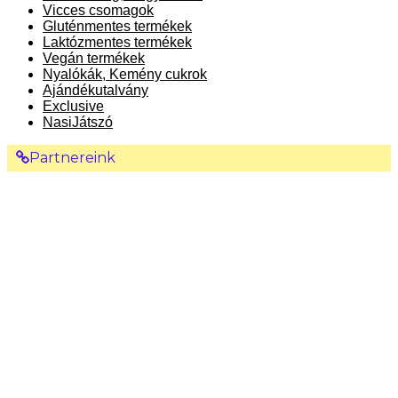
Vicces csomagok
Gluténmentes termékek
Laktózmentes termékek
Vegán termékek
Nyalókák, Kemény cukrok
Ajándékutalvány
Exclusive
NasiJátszó
Partnereink