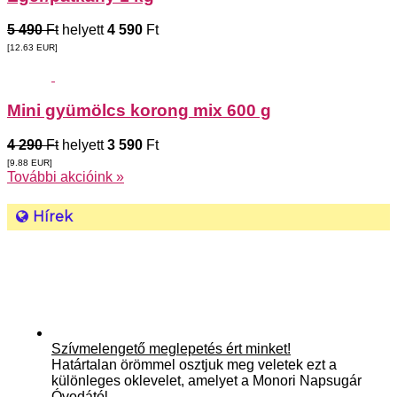
5 490
Ft
helyett
4 590
Ft
[12.63
EUR
]
Mini gyümölcs korong mix 600 g
4 290
Ft
helyett
3 590
Ft
[9.88
EUR
]
További akcióink »
Hírek
Szívmelengető meglepetés ért minket!
Határtalan örömmel osztjuk meg veletek ezt a
különleges oklevelet, amelyet a Monori Napsugár
Óvodától…