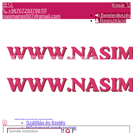
Kosár
+36707293799
Bejelentkezés
nasimamor007@gmail.com
Regisztráció
+36707293799
nasimamor007@gmail.com
Hírek
NASI választék
Termékeinkről
Gyakori kérdések
Ismerj meg minket
Szállítás és fizetés
Hűségpont rendszerünk