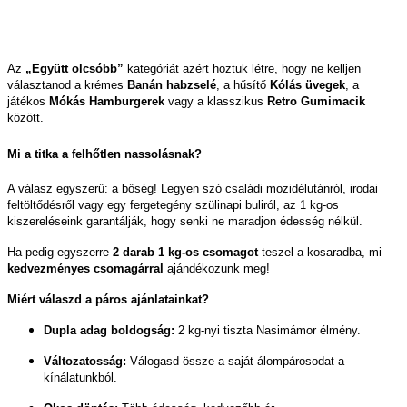
Az
„Együtt olcsóbb”
kategóriát azért hoztuk létre, hogy ne kelljen
választanod a krémes
Banán habzselé
, a hűsítő
Kólás üvegek
, a
játékos
Mókás Hamburgerek
vagy a klasszikus
Retro Gumimacik
között.
Mi a titka a felhőtlen nassolásnak?
A válasz egyszerű: a bőség! Legyen szó családi mozidélutánról, irodai
feltöltődésről vagy egy fergetegény szülinapi buliról, az 1 kg-os
kiszereléseink garantálják, hogy senki ne maradjon édesség nélkül.
Ha pedig egyszerre
2 darab 1 kg-os csomagot
teszel a kosaradba, mi
kedvezményes csomagárral
ajándékozunk meg!
Miért válaszd a páros ajánlatainkat?
Dupla adag boldogság:
2 kg-nyi tiszta Nasimámor élmény.
Változatosság:
Válogasd össze a saját álompárosodat a
kínálatunkból.