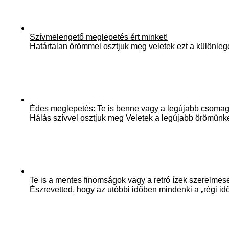
Szívmelengető meglepetés ért minket!
Határtalan örömmel osztjuk meg veletek ezt a különle
Édes meglepetés: Te is benne vagy a legújabb csomag
Hálás szívvel osztjuk meg Veletek a legújabb örö
Te is a mentes finomságok vagy a retró ízek szerelme
Észrevetted, hogy az utóbbi időben mindenki a „régi 