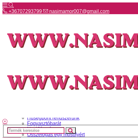
+36707293799
nasimamor007@gmail.com
+36707293799
nasimamor007@gmail.com
Hírek
NASI választék
Termékeinkről
Gyakori kérdések
Ismerj meg minket
Szállítás és fizetés
Hűségpont rendszerünk
Fogyasztóbarát
NasiJátszó
Összefogás egy mosolyért