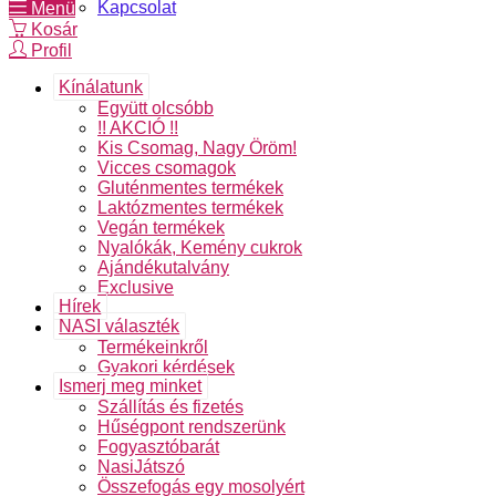
Kapcsolat
Menü
Kosár
Profil
Kínálatunk
Együtt olcsóbb
!! AKCIÓ !!
Kis Csomag, Nagy Öröm!
Vicces csomagok
Gluténmentes termékek
Laktózmentes termékek
Vegán termékek
Nyalókák, Kemény cukrok
Ajándékutalvány
Exclusive
Hírek
NASI választék
Termékeinkről
Gyakori kérdések
Ismerj meg minket
Szállítás és fizetés
Hűségpont rendszerünk
Fogyasztóbarát
NasiJátszó
Összefogás egy mosolyért