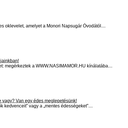
ges oklevelet, amelyet a Monori Napsugár Óvodától…
jainkban!
münket: megérkeztek a WWW.NASIMAMOR.HU kínálatába…
se vagy? Van egy édes meglepetésünk!
idők kedvenceit” vagy a „mentes édességeket”…