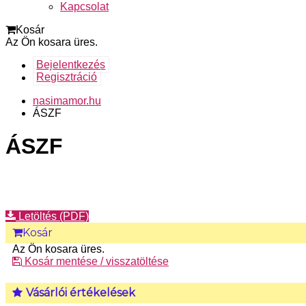
Kapcsolat
Kosár
Az Ön kosara üres.
Bejelentkezés
Regisztráció
nasimamor.hu
ÁSZF
ÁSZF
Letöltés (PDF)
Kosár
Az Ön kosara üres.
Kosár mentése / visszatöltése
Vásárlói értékelések