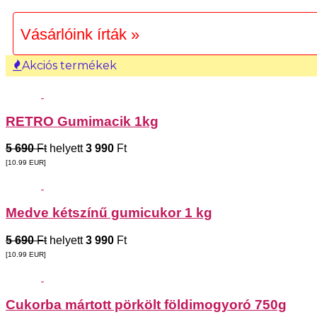
Vásárlóink írták »
Akciós termékek
RETRO Gumimacik 1kg
5 690
Ft
helyett
3 990
Ft
[10.99
EUR
]
Medve kétszínű gumicukor 1 kg
5 690
Ft
helyett
3 990
Ft
[10.99
EUR
]
Cukorba mártott pörkölt földimogyoró 750g