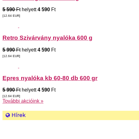
5 590
Ft
helyett
4 590
Ft
[12.64
EUR
]
Retro Szivárvány nyalóka 600 g
5 990
Ft
helyett
4 590
Ft
[12.64
EUR
]
Epres nyalóka kb 60-80 db 600 gr
5 990
Ft
helyett
4 590
Ft
[12.64
EUR
]
További akcióink »
Hírek