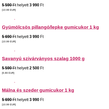
5 590
Ft
helyett
3 990
Ft
[10.99
EUR
]
Gyümölcsös pillangó/lepke gumicukor 1 kg
5 690
Ft
helyett
3 990
Ft
[10.99
EUR
]
Savanyú szivárványos szalag 1000 g
5 590
Ft
helyett
2 500
Ft
[6.89
EUR
]
Málna és szeder gumicukor 1 kg
5 690
Ft
helyett
3 990
Ft
[10.99
EUR
]