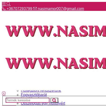
+36707293799
nasimamor007@gmail.com
+36707293799
nasimamor007@gmail.com
Hírek
NASI választék
Termékeinkről
Gyakori kérdések
Ismerj meg minket
Szállítás és fizetés
Hűségpont rendszerünk
Fogyasztóbarát
NasiJátszó
Összefogás egy mosolyért