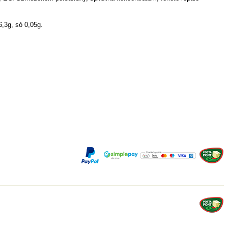
6,3g, só 0,05g.