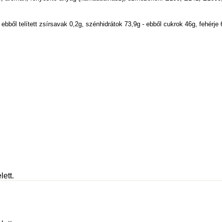
ebből telített zsírsavak 0,2g, szénhidrátok 73,9g - ebből cukrok 46g, fehérje 
lett.