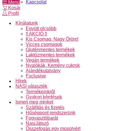
Kapcsolat
Menü
Kosár
Profil
Kínálatunk
Együtt olcsóbb
!! AKCIÓ !!
Kis Csomag, Nagy Öröm!
Vicces csomagok
Gluténmentes termékek
Laktózmentes termékek
Vegán termékek
Nyalókák, Kemény cukrok
Ajándékutalvány
Exclusive
Hírek
NASI választék
Termékeinkről
Gyakori kérdések
Ismerj meg minket
Szállítás és fizetés
Hűségpont rendszerünk
Fogyasztóbarát
NasiJátszó
Összefogás egy mosolyért