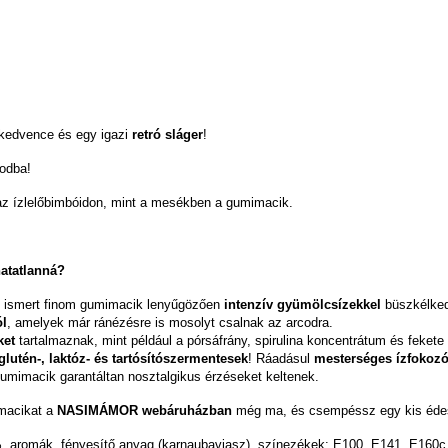
 kedvence és egy igazi
retró sláger
!
odba!
z ízlelőbimbóidon, mint a mesékben a gumimacik.
atatlanná?
n ismert finom gumimacik lenyűgözően
intenzív gyümölcsízekkel
büszkélked
ól
, amelyek már ránézésre is mosolyt csalnak az arcodra.
ket
tartalmaznak, mint például a pórsáfrány, spirulina koncentrátum és fekete
glutén-, laktóz- és tartósítószermentesek
! Ráadásul
mesterséges ízfokozó
mimacik garantáltan nosztalgikus érzéseket keltenek.
imacikat a
NASIMÁMOR webáruházban
még ma, és csempéssz egy kis éde
5%, aromák, fényesítő anyag (karnaubaviasz), színezékek: E100, E141, E160c,