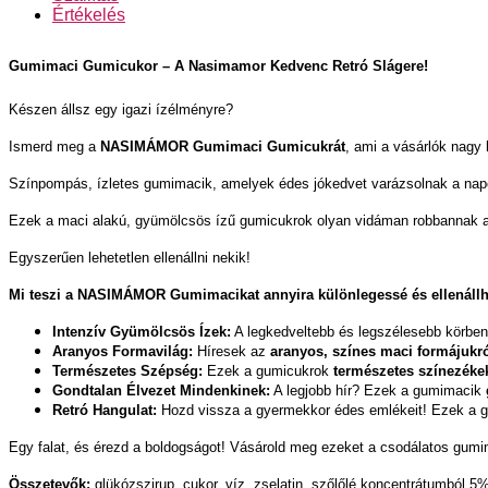
Értékelés
Gumimaci Gumicukor – A Nasimamor Kedvenc Retró Slágere!
Készen állsz egy igazi ízélményre?
Ismerd meg a
NASIMÁMOR
Gumimaci Gumicukrát
, ami a vásárlók nagy
Színpompás, ízletes gumimacik, amelyek édes jókedvet varázsolnak a nap
Ezek a maci alakú, gyümölcsös ízű gumicukrok olyan vidáman robbannak a
Egyszerűen lehetetlen ellenállni nekik!
Mi teszi a NASIMÁMOR Gumimacikat annyira különlegessé és ellenállh
Intenzív Gyümölcsös Ízek:
A legkedveltebb és legszélesebb körbe
Aranyos Formavilág:
Híresek az
aranyos, színes maci formájukr
Természetes Szépség:
Ezek a gumicukrok
természetes színezéke
Gondtalan Élvezet Mindenkinek:
A legjobb hír? Ezek a gumimacik
Retró Hangulat:
Hozd vissza a gyermekkor édes emlékeit! Ezek a gu
Egy falat, és érezd a boldogságot! Vásárold meg ezeket a csodálatos gum
Összetevők:
glükózszirup, cukor, víz, zselatin, szőlőlé koncentrátumból 