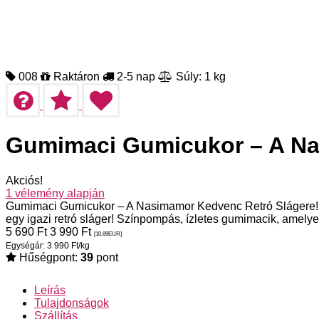
008
Raktáron
2-5 nap
Súly: 1 kg
Gumimaci Gumicukor – A Na
Akciós!
1
vélemény alapján
Gumimaci Gumicukor – A Nasimamor Kedvenc Retró Slágere! 
egy igazi retró sláger! Színpompás, ízletes gumimacik, amel
5 690
Ft
3 990
Ft
[10.89
EUR
]
Egységár: 3 990 Ft/kg
Hűségpont:
39
pont
Leírás
Tulajdonságok
Szállítás