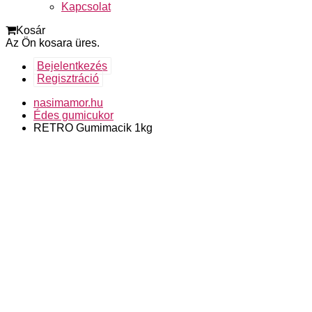
Kapcsolat
Kosár
Az Ön kosara üres.
Bejelentkezés
Regisztráció
nasimamor.hu
Édes gumicukor
RETRO Gumimacik 1kg