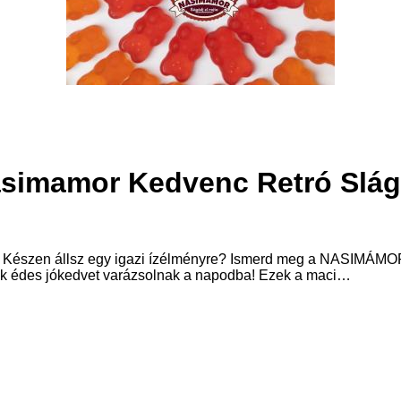
simamor Kedvenc Retró Slág
Készen állsz egy igazi ízélményre? Ismerd meg a NASIMÁMOR
yek édes jókedvet varázsolnak a napodba! Ezek a maci…