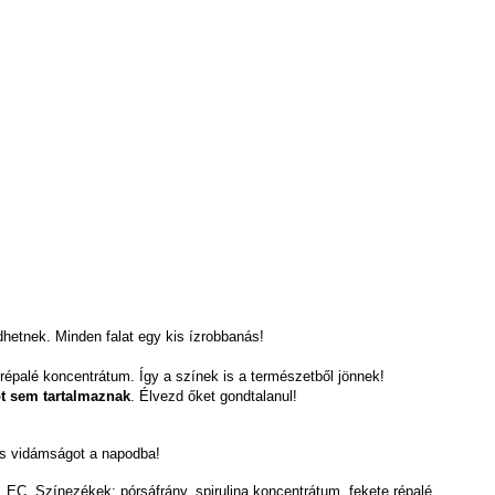
hetnek. Minden falat egy kis ízrobbanás!
 répalé koncentrátum. Így a színek is a természetből jönnek!
t sem tartalmaznak
. Élvezd őket gondtalanul!
s vidámságot a napodba!
 EC. Színezékek: pórsáfrány, spirulina koncentrátum, fekete répalé