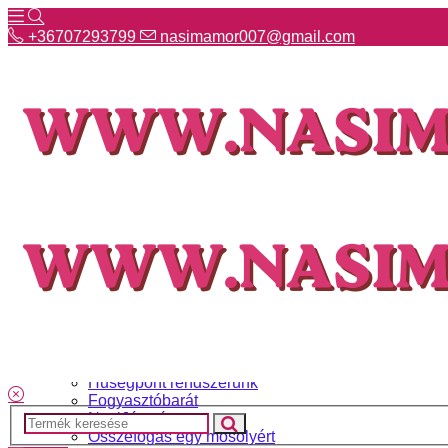
+36707293799
nasimamor007@gmail.com
+36707293799
nasimamor007@gmail.com
Hírek
NASI választék
Termékeinkről
Gyakori kérdések
Ismerj meg minket
Szállítás és fizetés
Hűségpont rendszerünk
Fogyasztóbarát
NasiJátszó
Összefogás egy mosolyért