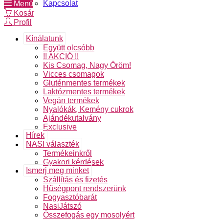
Kapcsolat
Menü
Kosár
Profil
Kínálatunk
Együtt olcsóbb
!! AKCIÓ !!
Kis Csomag, Nagy Öröm!
Vicces csomagok
Gluténmentes termékek
Laktózmentes termékek
Vegán termékek
Nyalókák, Kemény cukrok
Ajándékutalvány
Exclusive
Hírek
NASI választék
Termékeinkről
Gyakori kérdések
Ismerj meg minket
Szállítás és fizetés
Hűségpont rendszerünk
Fogyasztóbarát
NasiJátszó
Összefogás egy mosolyért