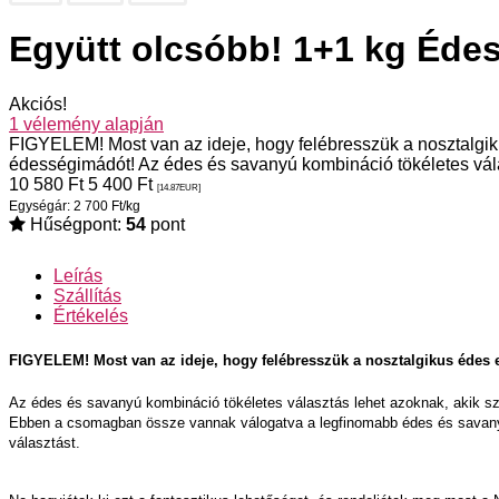
Együtt olcsóbb! 1+1 kg Édes
Akciós!
1
vélemény alapján
FIGYELEM! Most van az ideje, hogy felébresszük a nosztalgi
édességimádót! Az édes és savanyú kombináció tökéletes vála
10 580
Ft
5 400
Ft
[14.87
EUR
]
Egységár: 2 700 Ft/kg
Hűségpont:
54
pont
Leírás
Szállítás
Értékelés
FIGYELEM! Most van az ideje, hogy felébresszük a nosztalgikus édes
Az édes és savanyú kombináció tökéletes választás lehet azoknak, akik sz
Ebben a csomagban össze vannak válogatva a legfinomabb édes és savanyú 
választást.