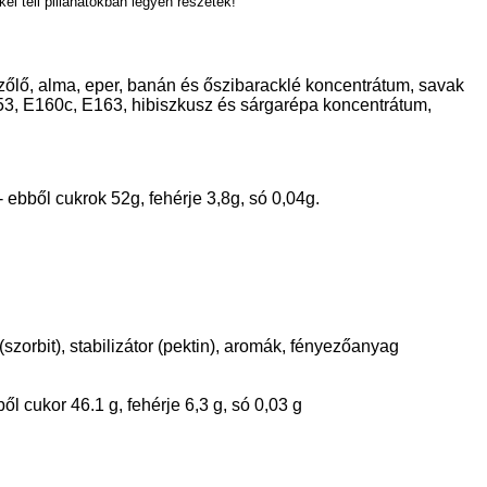
l teli pillanatokban legyen részetek!
zőlő, alma, eper, banán és őszibaracklé koncentrátum, savak
153, E160c, E163, hibiszkusz és sárgarépa koncentrátum,
 ebből cukrok 52g, fehérje 3,8g, só 0,04g.
szorbit), stabilizátor (pektin), aromák, fényezőanyag
ől cukor 46.1 g, fehérje 6,3 g, só 0,03 g