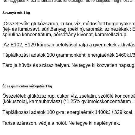
Ne hagyjátok ki ezt a fantasztikus lehetőséget, és rendeljétek meg most a
Savanyú mix 1 kg
Összetevők: glükózszirup, cukor, víz, módosított burgonyakem
(tej- és fumársav), sűrítőanyag (pektin), aromák, színezéke
spirulina koncentrátum, pórsáfrány kivonat, karamellszirup.
Az E102, E129 károsan befolyásolhatja a gyermekek aktivitásá
Táplálkozási adatok 100 grammonként: energiaérték 1460kJ/344 k
Tárolja hűvös és száraz helyen. Ne tegye ki közvetlen napsu
Édes gumicukor válogatás 1 kg
Összetétel: glükózszirup, cukor, víz, zselatin, szőlőlé koncen
(kókuszolaj, karnaubaviasz) (*1,25% gyümölcskoncentrátum 
Táplálkozási adatok 100 g-ra: energiaérték 1400kJ / 329 kcal, zs
Tartsa szárazon, védje a hőtől. Ne tegye ki napfénynek.