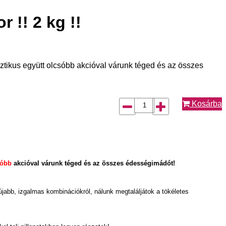
 !! 2 kg !!
tikus együtt olcsóbb akcióval várunk téged és az összes
Kosárba
sóbb
akcióval várunk téged és az összes édességimádót!
bb, izgalmas kombinációkról, nálunk megtaláljátok a tökéletes