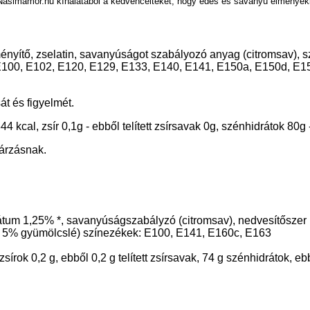
 Nasimamor.hu kínálatából a kedvenceiteket, hogy édes és savanyú élményekke
ényítő, zselatin, savanyúságot szabályozó anyag (citromsav), s
k : E100, E102, E120, E129, E133, E140, E141, E150a, E150d, E
t és figyelmét.
cal, zsír 0,1g - ebből telített zsírsavak 0g, szénhidrátok 80g -
gárzásnak.
trátum 1,25% *, savanyúságszabályzó (citromsav), nedvesítőszer (
= 5% gyümölcslé) színezékek: E100, E141, E160c, E163
írok 0,2 g, ebből 0,2 g telített zsírsavak, 74 g szénhidrátok, ebb