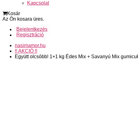
Kapcsolat
Kosár
Az Ön kosara üres.
Bejelentkezés
Regisztráció
nasimamor.hu
!! AKCIÓ !!
Együtt olcsóbb! 1+1 kg Édes Mix + Savanyú Mix gumicukor