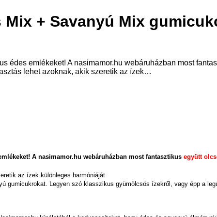
 Mix + Savanyú Mix gumicukor
kus édes emlékeket! A nasimamor.hu webáruházban most fantasz
sztás lehet azoknak, akik szeretik az ízek…
 emlékeket! A nasimamor.hu webáruházban most fantasztikus
együtt olc
eretik az ízek különleges harmóniáját
gumicukrokat. Legyen szó klasszikus gyümölcsös ízekről, vagy épp a legúja