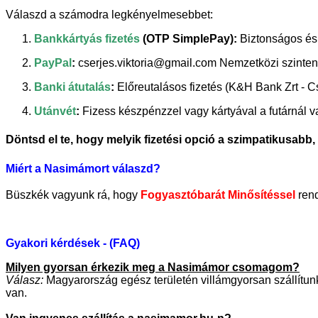
Válaszd a számodra legkényelmesebbet:
Bankkártyás fizetés
(OTP SimplePay):
Biztonságos és 
PayPal
:
cserjes.viktoria@gmail.com Nemzetközi szinten 
Banki átutalás
:
Előreutalásos fizetés (K&H Bank Zrt -
Utánvét
:
Fizess készpénzzel vagy kártyával a futárnál v
Döntsd el te, hogy melyik fizetési opció a szimpatikusabb, 
Miért a Nasimámort válaszd?
Büszkék vagyunk rá, hogy
Fogyasztóbarát Minősítéssel
ren
Gyakori kérdések - (FAQ)
Milyen gyorsan érkezik meg a Nasimámor csomagom?
Válasz:
Magyarország egész területén villámgyorsan szállítun
van.