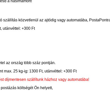
hesd a nasimámort!
 szállítás közvetlenül az ajtódig vagy automatába, PostaPontra
 utánvéttel: +300 Ft
el az ország több száz pontján.
x. 25 kg-ig: 1300 Ft, utánvéttel: +300 Ft
t díjmentesen szállítunk házhoz vagy automatába!
postázás költségét Ön helyett,