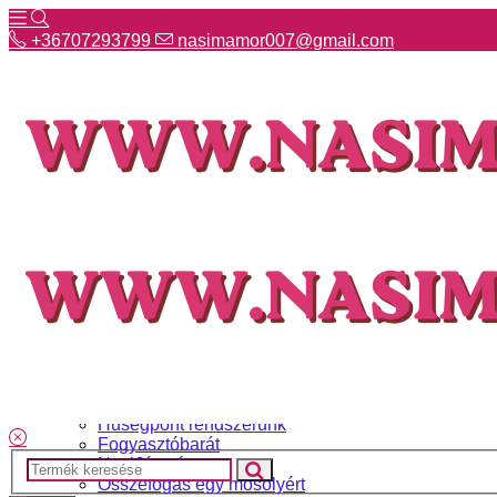
+36707293799
nasimamor007@gmail.com
+36707293799
nasimamor007@gmail.com
Hírek
NASI választék
Termékeinkről
Gyakori kérdések
Ismerj meg minket
Szállítás és fizetés
Hűségpont rendszerünk
Fogyasztóbarát
NasiJátszó
Összefogás egy mosolyért