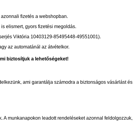
azonnali fizetés a webshopban.
is elismert, gyors fizetési megoldás.
 Cserjés Viktória 10403129-85495448-49551001).
agy az automatánál az átvételkor.
mi biztosítjuk a lehetőségeket!
delkezünk, ami garantálja számodra a biztonságos vásárlást és 
k. A munkanapokon leadott rendeléseket azonnal feldolgozzuk,