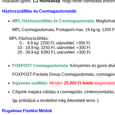
Általában gyors,
1-2 munkanap
, hogy minél hamarabb élvez
Házhozszállítás és Csomagautomaták:
MPL Házhozszállítás és Csomagautomata:
Megbízható
MPL Csomagautomata, Postapont max. 19 kg-ig: 1200 Ft,
MPL Házhozszállítás:
0 - 9,9 kg: 2200 Ft, utánvéttel: +300 Ft
10 - 19,9 kg: 3250 Ft, utánvéttel: +300 Ft
20 - 39,9 kg: 6390 Ft, utánvéttel: +300 Ft
FOXPOST Csomagautomata:
Kényelmes és gyors átvét
FOXPOST-Packeta Group Csomagautomata, csomagpont ma
Ingyenes szállítás:
Minden
25.000 Ft feletti
megrendelés
Cégünk magára vállalja a csomagolás, címkenyomtatás, 
így próbáljuk a rendelést még édesebbé tenni :)
Rugalmas Fizetési Módok