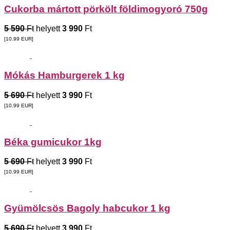
Cukorba mártott pörkölt földimogyoró 750g
5 590
Ft
helyett
3 990
Ft
[10.99
EUR
]
Mókás Hamburgerek 1 kg
5 690
Ft
helyett
3 990
Ft
[10.99
EUR
]
Béka gumicukor 1kg
5 690
Ft
helyett
3 990
Ft
[10.99
EUR
]
Gyümölcsös Bagoly habcukor 1 kg
5 690
Ft
helyett
3 990
Ft