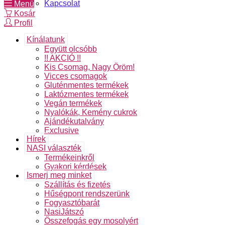
Kapcsolat
Menü
Kosár
Profil
Kínálatunk
Együtt olcsóbb
!! AKCIÓ !!
Kis Csomag, Nagy Öröm!
Vicces csomagok
Gluténmentes termékek
Laktózmentes termékek
Vegán termékek
Nyalókák, Kemény cukrok
Ajándékutalvány
Exclusive
Hírek
NASI választék
Termékeinkről
Gyakori kérdések
Ismerj meg minket
Szállítás és fizetés
Hűségpont rendszerünk
Fogyasztóbarát
NasiJátszó
Összefogás egy mosolyért