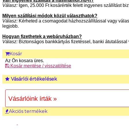
Van ingyenes szállítás a nasimamor.hu-n?
Válasz:
Igen, 25.000 Ft kosárérték felett ingyenes szállítást 
Milyen szállítási módok közül választhatok?
Válasz:
Kérheted a csomagodat házhozszállítással vagy válas
legjobb.
Hogyan fizethetek a webáruházban?
Válasz:
Biztonságos bankkártyás fizetéssel, banki átutalással 
Kosár
Az Ön kosara üres.
Kosár mentése / visszatöltése
Vásárlói értékelések
Vásárlóink írták »
Akciós termékek