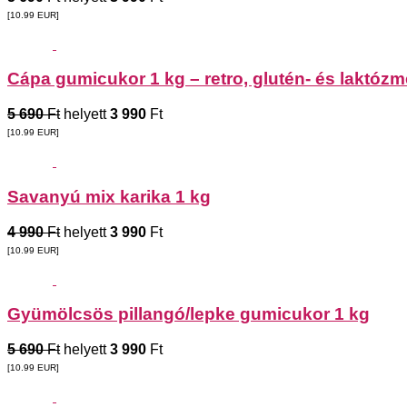
[10.99
EUR
]
Cápa gumicukor 1 kg – retro, glutén- és laktóz
5 690
Ft
helyett
3 990
Ft
[10.99
EUR
]
Savanyú mix karika 1 kg
4 990
Ft
helyett
3 990
Ft
[10.99
EUR
]
Gyümölcsös pillangó/lepke gumicukor 1 kg
5 690
Ft
helyett
3 990
Ft
[10.99
EUR
]