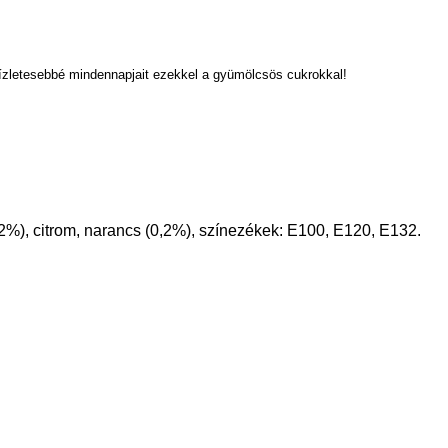
ízletesebbé mindennapjait ezekkel a gyümölcsös cukrokkal!
2%), citrom, narancs (0,2%), színezékek: E100, E120, E132.