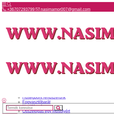
+36707293799
nasimamor007@gmail.com
+36707293799
nasimamor007@gmail.com
Hírek
NASI választék
Termékeinkről
Gyakori kérdések
Ismerj meg minket
Szállítás és fizetés
Hűségpont rendszerünk
Fogyasztóbarát
NasiJátszó
Összefogás egy mosolyért