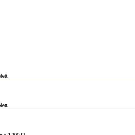
lett.
lett.
ében 2 200
Ft
.