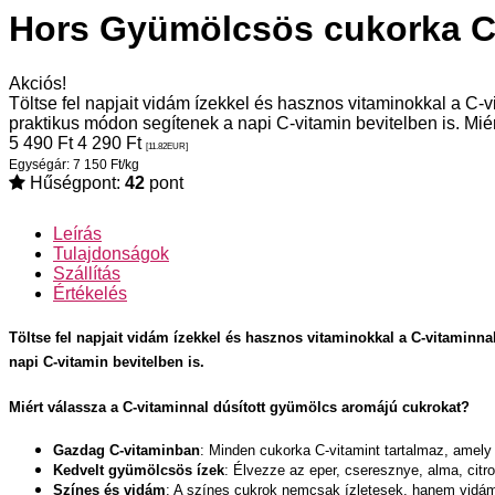
Hors Gyümölcsös cukorka C 
Akciós!
Töltse fel napjait vidám ízekkel és hasznos vitaminokkal a C
praktikus módon segítenek a napi C-vitamin bevitelben is. Mié
5 490
Ft
4 290
Ft
[11.82
EUR
]
Egységár: 7 150 Ft/kg
Hűségpont:
42
pont
Leírás
Tulajdonságok
Szállítás
Értékelés
Töltse fel napjait vidám ízekkel és hasznos vitaminokkal a
C-vitaminna
napi C-vitamin bevitelben is.
Miért válassza a C-vitaminnal dúsított gyümölcs aromájú cukrokat?
Gazdag C-vitaminban
: Minden cukorka C-vitamint tartalmaz, amely 
Kedvelt gyümölcsös ízek
: Élvezze az eper, cseresznye, alma, cit
Színes és vidám
: A színes cukrok nemcsak ízletesek, hanem vidám 