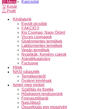
Kapcsolat
Menü
Kosár
Profil
Kínálatunk
Együtt olcsóbb
!! AKCIÓ !!
Kis Csomag, Nagy Öröm!
Vicces csomagok
Gluténmentes termékek
Laktózmentes termékek
Vegán termékek
Nyalókák, Kemény cukrok
Ajándékutalvány
Exclusive
Hírek
NASI választék
Termékeinkről
Gyakori kérdések
Ismerj meg minket
Szállítás és fizetés
Hűségpont rendszerünk
Fogyasztóbarát
NasiJátszó
Összefogás egy mosolyért