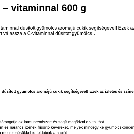
– vitaminnal 600 g
-vitaminnal dúsított gyümölcs aromájú cukik segítségével! Ezek
rt válassza a C-vitaminnal dúsított gyümölcs…
l dúsított gyümölcs aromájú cukik
segítségével! Ezek az ízletes és sz
támogatja az immunrendszert és segít megőrizni a vitalitást.
rom és narancs ízének frissítő keverékét, melyek mindegyike gyümölcskoncen
megjelenésükkel is feldobják a napját.