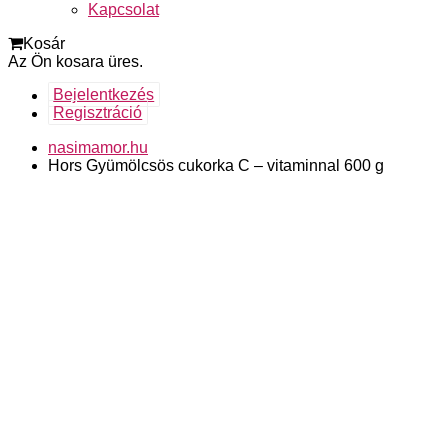
Kapcsolat
Kosár
Az Ön kosara üres.
Bejelentkezés
Regisztráció
nasimamor.hu
Hors Gyümölcsös cukorka C – vitaminnal 600 g