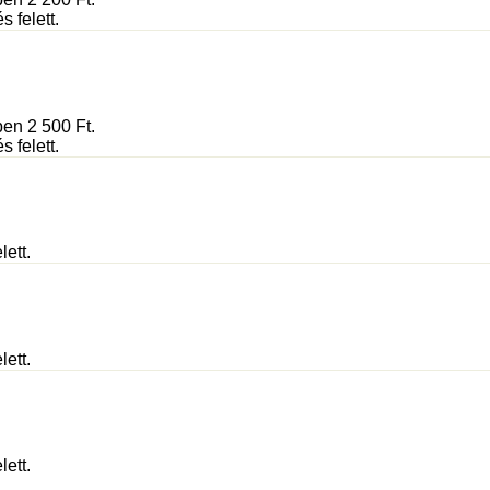
 felett.
ében 2 500
Ft
.
 felett.
lett.
lett.
lett.