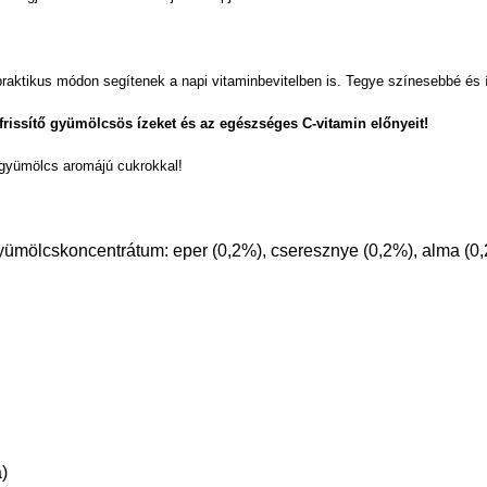
raktikus módon segítenek a napi vitaminbevitelben is. Tegye színesebbé és 
rissítő gyümölcsös ízeket és az egészséges C-vitamin előnyeit!
 gyümölcs aromájú cukrokkal!
gyümölcskoncentrátum: eper (0,2%), cseresznye (0,2%), alma (0,
a)