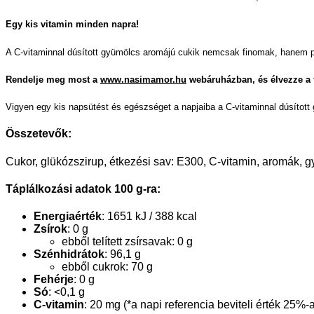
Egy kis vitamin minden napra!
A C-vitaminnal dúsított gyümölcs aromájú cukik nemcsak finomak, hanem p
Rendelje meg most a
www.nasimamor.hu
webáruházban, és élvezze a f
Vigyen egy kis napsütést és egészséget a napjaiba a C-vitaminnal dúsított
Összetevők:
Cukor, glükózszirup, étkezési sav: E300, C-vitamin, aromák, 
Táplálkozási adatok 100 g-ra:
Energiaérték
: 1651 kJ / 388 kcal
Zsírok
: 0 g
ebből telített zsírsavak: 0 g
Szénhidrátok
: 96,1 g
ebből cukrok: 70 g
Fehérje
: 0 g
Só
: <0,1 g
C-vitamin
: 20 mg (*a napi referencia beviteli érték 25%-