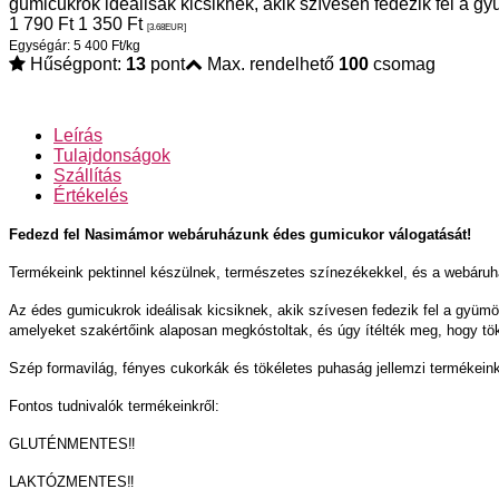
gumicukrok ideálisak kicsiknek, akik szívesen fedezik fel a gy
1 790
Ft
1 350
Ft
[3.68
EUR
]
Egységár: 5 400 Ft/kg
Hűségpont:
13
pont
Max. rendelhető
100
csomag
Leírás
Tulajdonságok
Szállítás
Értékelés
Fedezd fel Nasimámor webáruházunk édes gumicukor válogatását!
Termékeink pektinnel készülnek, természetes színezékekkel, és a webáruhá
Az édes gumicukrok ideálisak kicsiknek, akik szívesen fedezik fel a gyümöl
amelyeket szakértőink alaposan megkóstoltak, és úgy ítélték meg, hogy tö
Szép formavilág, fényes cukorkák és tökéletes puhaság jellemzi termékein
Fontos tudnivalók termékeinkről:
GLUTÉNMENTES‼️
LAKTÓZMENTES‼️