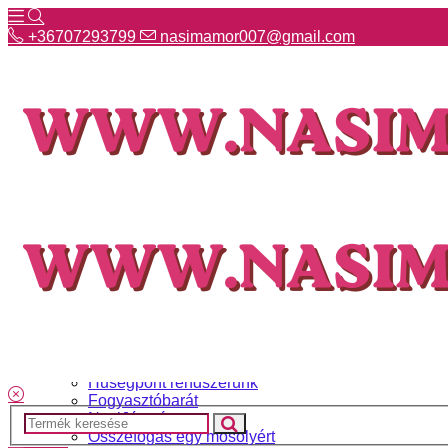
+36707293799
nasimamor007@gmail.com
+36707293799
nasimamor007@gmail.com
Hírek
NASI választék
Termékeinkről
Gyakori kérdések
Ismerj meg minket
Szállítás és fizetés
Hűségpont rendszerünk
Fogyasztóbarát
NasiJátszó
Összefogás egy mosolyért