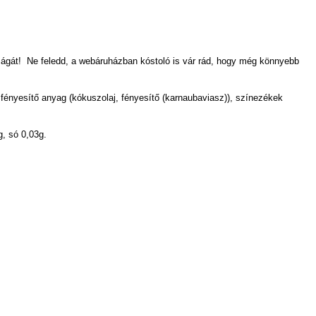
ságát! Ne feledd, a webáruházban kóstoló is vár rád, hogy még könnyebb
 fényesítő anyag (kókuszolaj, fényesítő (karnaubaviasz)), színezékek
g, só 0,03g.