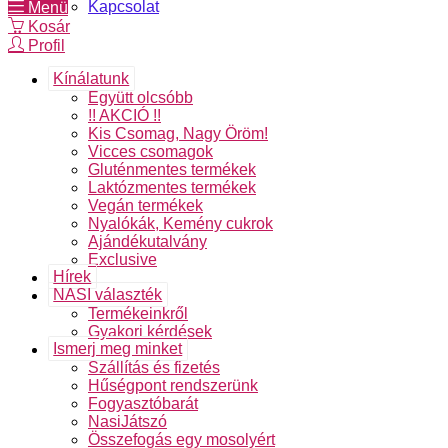
Kapcsolat
Menü
Kosár
Profil
Kínálatunk
Együtt olcsóbb
!! AKCIÓ !!
Kis Csomag, Nagy Öröm!
Vicces csomagok
Gluténmentes termékek
Laktózmentes termékek
Vegán termékek
Nyalókák, Kemény cukrok
Ajándékutalvány
Exclusive
Hírek
NASI választék
Termékeinkről
Gyakori kérdések
Ismerj meg minket
Szállítás és fizetés
Hűségpont rendszerünk
Fogyasztóbarát
NasiJátszó
Összefogás egy mosolyért