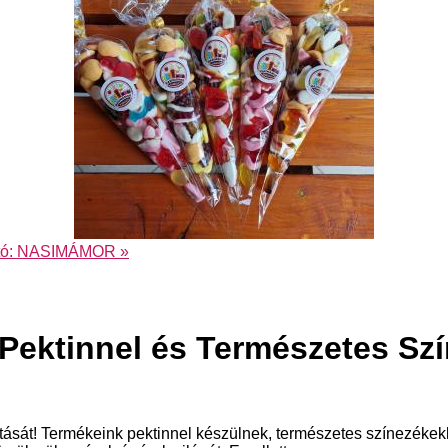
tó:
NASIMÁMOR
»
Pektinnel és Természetes Sz
át! Termékeink pektinnel készülnek, természetes színezékekke