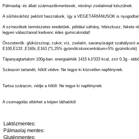
Pálmaolaj- és állati származékmentesek, növényi zselatinnal készülnek.
A sűrítésükhöz pektint használunk, így a VEGETÁRIÁNUSOK is nyugodtan 
A színezékek természetes eredetűek, például sáfrány, hibiszkusz, fekete 
legyen választanod kedvenc édes gumicukrodat!
Összetevők: glükózszirup, cukor, víz, zselatin, savanyúságot szabályozó a
E100,E133 ,E160c,E163 (*1,25% gyümölcskoncentrátum=5% gyümölcslé)
Tápanyagtartalom 100g-ban: energiaérték 1415 kJ/333 kcal, zsír 0,3g - ebből 
Szárazon tartandó, hőtől védve. Ne tegye ki közvetlen napfénynek.
Tartsa szárazon, védje a hőtől. Ne tegye ki napfénynek.
A csomagolás eltérhet a képen láthatótól
Laktózmentes:
Pálmaolaj mentes:
Gluténmentes: