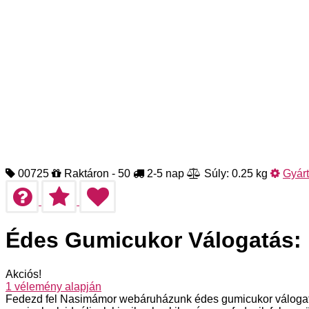
00725
Raktáron - 50
2-5 nap
Súly: 0.25 kg
Gyár
Édes Gumicukor Válogatás: 
Akciós!
1
vélemény alapján
Fedezd fel Nasimámor webáruházunk édes gumicukor válogatás