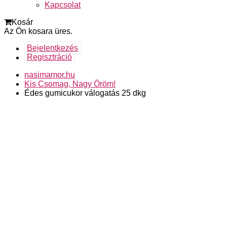
Kapcsolat
Kosár
Az Ön kosara üres.
Bejelentkezés
Regisztráció
nasimamor.hu
Kis Csomag, Nagy Öröm!
Édes gumicukor válogatás 25 dkg