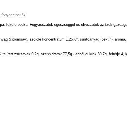
fogyaszthatják!
répa, fekete bodza. Fogyasszátok egészséggel és élvezzétek az ízek gazdag
nyag (citromsav), szőlőlé koncentrátum 1,25%*, sűrítőanyag (pektin), aroma,
telített zsírsavak 0,2g, szénhidrátok 77,5g - ebből cukrok 50,7g, fehérje 4,1