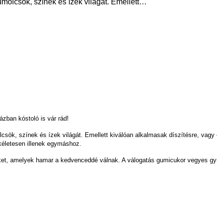
ümölcsök, színek és ízek világát. Emellett…
zban kóstoló is vár rád!
csök, színek és ízek világát. Emellett kiválóan alkalmasak díszítésre, vagy
kéletesen illenek egymáshoz.
ket, amelyek hamar a kedvenceddé válnak. A válogatás gumicukor vegyes gyü