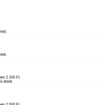
lett.
lett.
ében 2 200
Ft
.
 felett.
ében 2 500
Ft
.