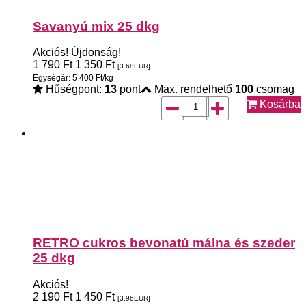
Savanyú mix 25 dkg
Akciós!
Újdonság!
1 790
Ft
1 350
Ft
[3.68
EUR
]
Egységár: 5 400 Ft/kg
Hűségpont:
13
pont
Max. rendelhető
100
csomag
Kosárba
RETRO cukros bevonatú málna és szeder
25 dkg
Akciós!
2 190
Ft
1 450
Ft
[3.96
EUR
]