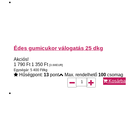
Édes gumicukor válogatás 25 dkg
Akciós!
1 790
Ft
1 350
Ft
[3.68
EUR
]
Egységár: 5 400 Ft/kg
Hűségpont:
13
pont
Max. rendelhető
100
csomag
Kosárba