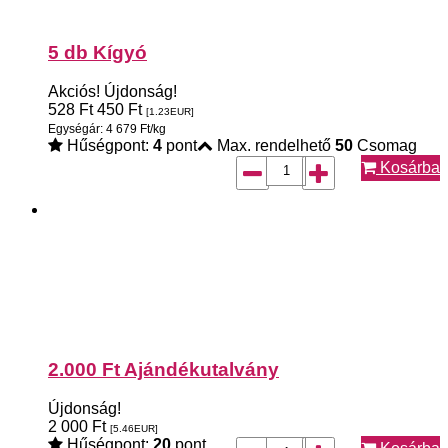
5 db Kígyó
Akciós!
Újdonság!
528
Ft
450
Ft
[1.23
EUR
]
Egységár: 4 679 Ft/kg
Hűségpont:
4
pont
Max. rendelhető
50
Csomag
Kosárba
2.000 Ft Ajándékutalvány
Újdonság!
2 000
Ft
[5.46
EUR
]
Hűségpont:
20
pont