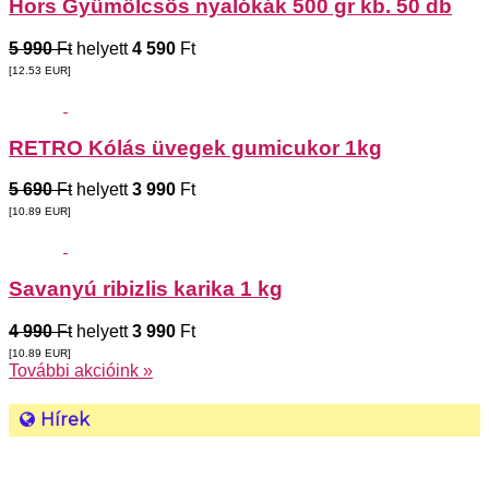
Hors Gyümölcsös nyalókák 500 gr kb. 50 db
5 990
Ft
helyett
4 590
Ft
[12.53
EUR
]
RETRO Kólás üvegek gumicukor 1kg
5 690
Ft
helyett
3 990
Ft
[10.89
EUR
]
Savanyú ribizlis karika 1 kg
4 990
Ft
helyett
3 990
Ft
[10.89
EUR
]
További akcióink »
Hírek