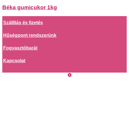
Béka gumicukor 1kg
Szállítás és fizetés
Hűségpont rendszerünk
Fogyasztóbarát
Kapcsolat
Online elállás
Vásárlói értékelések
Adatkezelési tájékoztató
Köszönjük vásárlását
Összefogás egy mosolyért
ÁSZF
Szeretne Ön is ilyen webáruházat nyitni?
Webáruház nyitás »