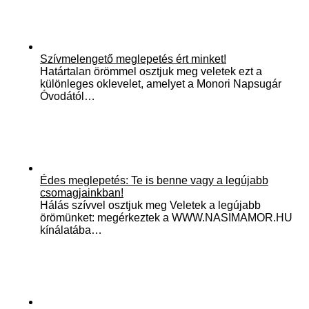
Szívmelengető meglepetés ért minket!
Határtalan örömmel osztjuk meg veletek ezt a
különleges oklevelet, amelyet a Monori Napsugár
Óvodától…
Édes meglepetés: Te is benne vagy a legújabb
csomagjainkban!
Hálás szívvel osztjuk meg Veletek a legújabb
örömünket: megérkeztek a WWW.NASIMAMOR.HU
kínálatába…