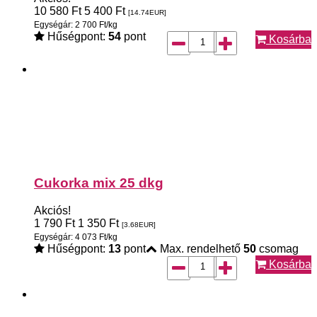
10 580
Ft
5 400
Ft
[14.74
EUR
]
Egységár: 2 700 Ft/kg
Hűségpont:
54
pont
Kosárba
Cukorka mix 25 dkg
Akciós!
1 790
Ft
1 350
Ft
[3.68
EUR
]
Egységár: 4 073 Ft/kg
Hűségpont:
13
pont
Max. rendelhető
50
csomag
Kosárba