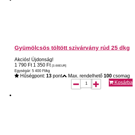
Gyümölcsös töltött szivárvány rúd 25 dkg
Akciós!
Újdonság!
1 790
Ft
1 350
Ft
[3.68
EUR
]
Egységár: 5 400 Ft/kg
Hűségpont:
13
pont
Max. rendelhető
100
csomag
Kosárba