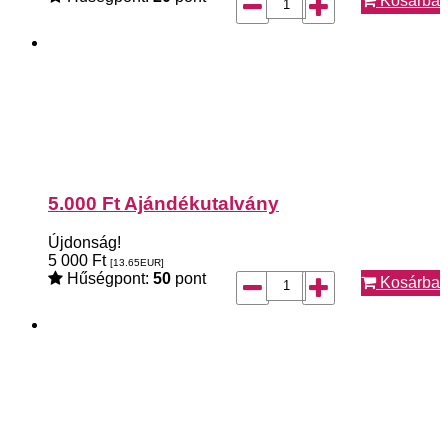
Kosárba
5.000 Ft Ajándékutalvány
Újdonság!
5 000
Ft
[13.65
EUR
]
Hűségpont:
50
pont
Kosárba