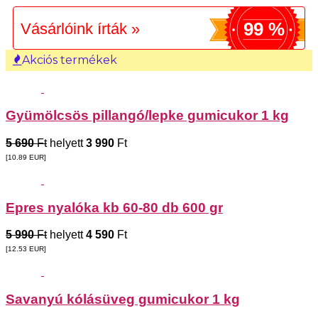
99 %
Vásárlóink írták »
Akciós termékek
Gyümölcsös pillangó/lepke gumicukor 1 kg
5 690
Ft
helyett
3 990
Ft
[10.89
EUR
]
Epres nyalóka kb 60-80 db 600 gr
5 990
Ft
helyett
4 590
Ft
[12.53
EUR
]
Savanyú kólásüveg gumicukor 1 kg