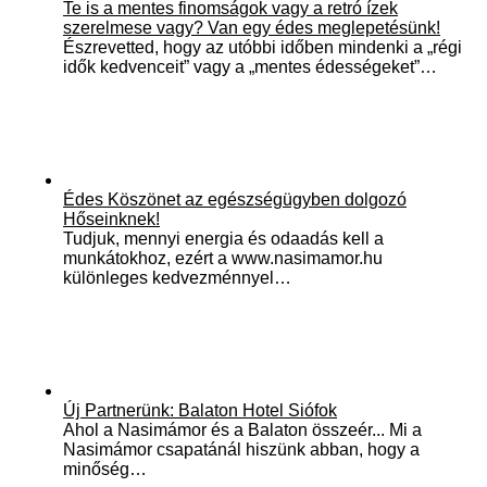
Te is a mentes finomságok vagy a retró ízek
szerelmese vagy? Van egy édes meglepetésünk!
Észrevetted, hogy az utóbbi időben mindenki a „régi
idők kedvenceit” vagy a „mentes édességeket”…
Édes Köszönet az egészségügyben dolgozó
Hőseinknek!
Tudjuk, mennyi energia és odaadás kell a
munkátokhoz, ezért a www.nasimamor.hu
különleges kedvezménnyel…
Új Partnerünk: Balaton Hotel Siófok
Ahol a Nasimámor és a Balaton összeér... Mi a
Nasimámor csapatánál hiszünk abban, hogy a
minőség…