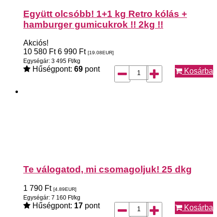
Együtt olcsóbb! 1+1 kg Retro kólás +
hamburger gumicukrok !! 2kg !!
Akciós!
10 580
Ft
6 990
Ft
[19.08
EUR
]
Egységár: 3 495 Ft/kg
Hűségpont:
69
pont
Kosárba
Te válogatod, mi csomagoljuk! 25 dkg
1 790
Ft
[4.89
EUR
]
Egységár: 7 160 Ft/kg
Hűségpont:
17
pont
Kosárba