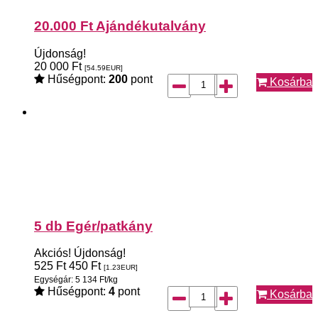
20.000 Ft Ajándékutalvány
Újdonság!
20 000
Ft
[54.59
EUR
]
Hűségpont:
200
pont
Kosárba
5 db Egér/patkány
Akciós!
Újdonság!
525
Ft
450
Ft
[1.23
EUR
]
Egységár: 5 134 Ft/kg
Hűségpont:
4
pont
Kosárba