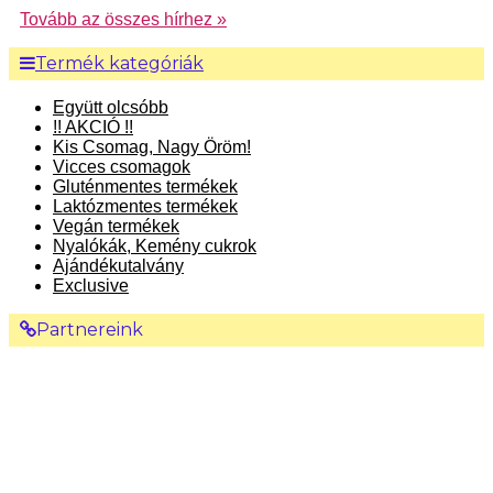
Tovább az összes hírhez »
Termék kategóriák
Együtt olcsóbb
!! AKCIÓ !!
Kis Csomag, Nagy Öröm!
Vicces csomagok
Gluténmentes termékek
Laktózmentes termékek
Vegán termékek
Nyalókák, Kemény cukrok
Ajándékutalvány
Exclusive
Partnereink