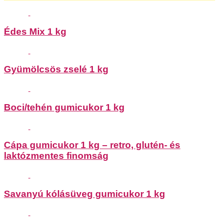
Édes Mix 1 kg
Gyümölcsös zselé 1 kg
Boci/tehén gumicukor 1 kg
Cápa gumicukor 1 kg – retro, glutén- és
laktózmentes finomság
Savanyú kólásüveg gumicukor 1 kg