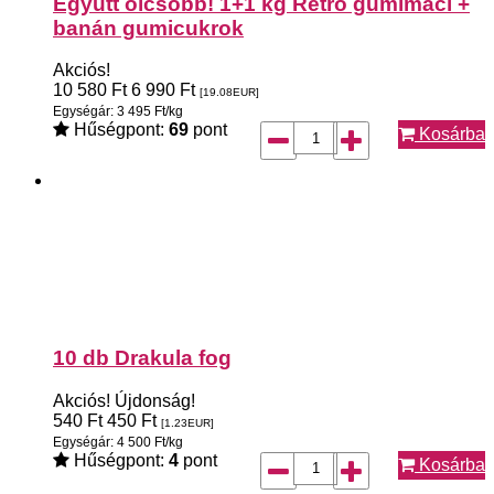
Együtt olcsóbb! 1+1 kg Retro gumimaci +
banán gumicukrok
Akciós!
10 580
Ft
6 990
Ft
[19.08
EUR
]
Egységár: 3 495 Ft/kg
Hűségpont:
69
pont
Kosárba
10 db Drakula fog
Akciós!
Újdonság!
540
Ft
450
Ft
[1.23
EUR
]
Egységár: 4 500 Ft/kg
Hűségpont:
4
pont
Kosárba