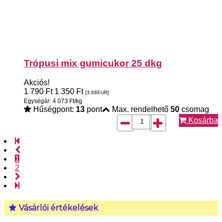
Trópusi mix gumicukor 25 dkg
Akciós!
1 790
Ft
1 350
Ft
[3.68
EUR
]
Egységár: 4 073 Ft/kg
Hűségpont:
13
pont
Max. rendelhető
50
csomag
Kosárba
1
2
Vásárlói értékelések