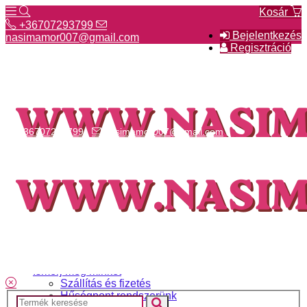
Kosár
+36707293799
Bejelentkezés
nasimamor007@gmail.com
Regisztráció
+36707293799
nasimamor007@gmail.com
Hírek
NASI választék
Termékeinkről
Gyakori kérdések
Ismerj meg minket
Szállítás és fizetés
Hűségpont rendszerünk