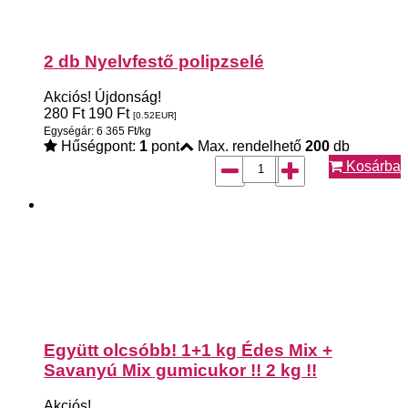
2 db Nyelvfestő polipzselé
Akciós!
Újdonság!
280
Ft
190
Ft
[0.52
EUR
]
Egységár: 6 365 Ft/kg
Hűségpont:
1
pont
Max. rendelhető
200
db
Kosárba
Együtt olcsóbb! 1+1 kg Édes Mix +
Savanyú Mix gumicukor !! 2 kg !!
Akciós!