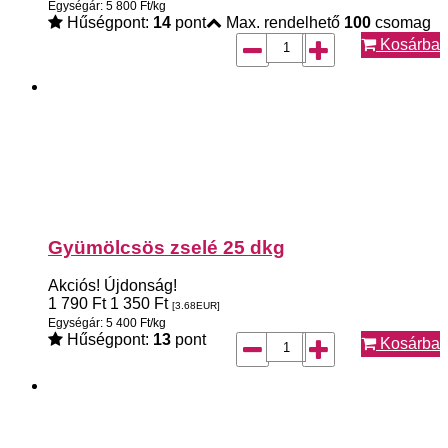
Egységár: 5 800 Ft/kg
Hűségpont:
14
pont
Max. rendelhető
100
csomag
Kosárba
Gyümölcsös zselé 25 dkg
Akciós!
Újdonság!
1 790
Ft
1 350
Ft
[3.68
EUR
]
Egységár: 5 400 Ft/kg
Hűségpont:
13
pont
Kosárba