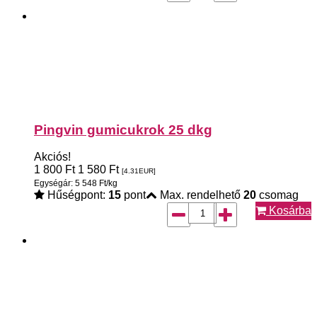
Pingvin gumicukrok 25 dkg
Akciós!
1 800
Ft
1 580
Ft
[4.31
EUR
]
Egységár: 5 548 Ft/kg
Hűségpont:
15
pont
Max. rendelhető
20
csomag
Kosárba