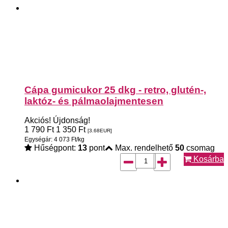
Cápa gumicukor 25 dkg - retro, glutén-,
laktóz- és pálmaolajmentesen
Akciós!
Újdonság!
1 790
Ft
1 350
Ft
[3.68
EUR
]
Egységár: 4 073 Ft/kg
Hűségpont:
13
pont
Max. rendelhető
50
csomag
Kosárba