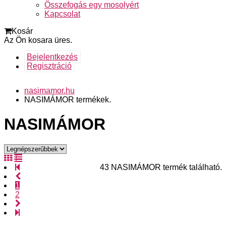
Összefogás egy mosolyért
Kapcsolat
Kosár
Az Ön kosara üres.
Bejelentkezés
Regisztráció
nasimamor.hu
NASIMÁMOR termékek.
NASIMÁMOR
43 NASIMÁMOR termék található.
1
2