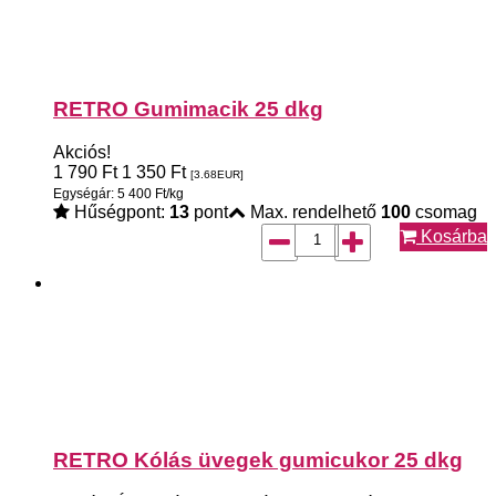
RETRO Gumimacik 25 dkg
Akciós!
1 790
Ft
1 350
Ft
[3.68
EUR
]
Egységár: 5 400 Ft/kg
Hűségpont:
13
pont
Max. rendelhető
100
csomag
Kosárba
RETRO Kólás üvegek gumicukor 25 dkg