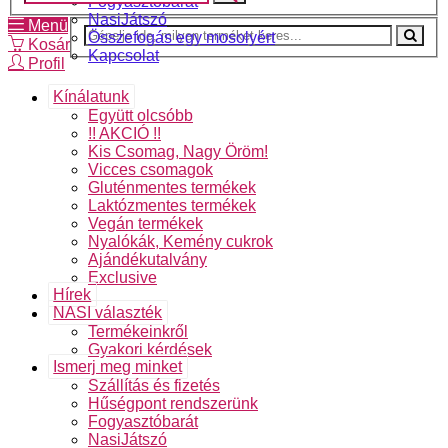
Fogyasztóbarát
NasiJátszó
Menü
Összefogás egy mosolyért
Kosár
Kapcsolat
Profil
Kínálatunk
Együtt olcsóbb
!! AKCIÓ !!
Kis Csomag, Nagy Öröm!
Vicces csomagok
Gluténmentes termékek
Laktózmentes termékek
Vegán termékek
Nyalókák, Kemény cukrok
Ajándékutalvány
Exclusive
Hírek
NASI választék
Termékeinkről
Gyakori kérdések
Ismerj meg minket
Szállítás és fizetés
Hűségpont rendszerünk
Fogyasztóbarát
NasiJátszó