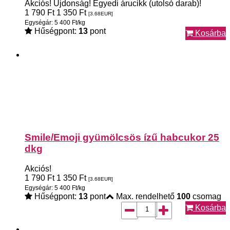
Akciós!
Újdonság!
Egyedi árucikk (utolsó darab)!
1 790
Ft
1 350
Ft
[3.68
EUR
]
Egységár: 5 400 Ft/kg
Hűségpont:
13
pont
Kosárba
Smile/Emoji gyümölcsös ízű habcukor 25
dkg
Akciós!
1 790
Ft
1 350
Ft
[3.68
EUR
]
Egységár: 5 400 Ft/kg
Hűségpont:
13
pont
Max. rendelhető
100
csomag
Kosárba