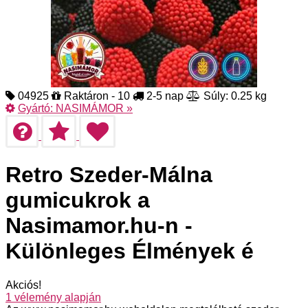
04925
Raktáron - 10
2-5 nap
Súly: 0.25 kg
Gyártó:
NASIMÁMOR
»
Retro Szeder-Málna
gumicukrok a
Nasimamor.hu-n -
Különleges Élmények é
Akciós!
1
vélemény alapján