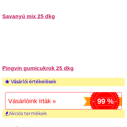
Savanyú mix 25 dkg
Pingvin gumicukrok 25 dkg
Vásárlói értékelések
99 %
Vásárlóink írták »
Akciós termékek