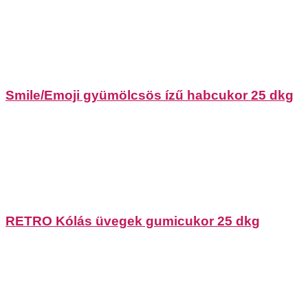
Smile/Emoji gyümölcsös ízű habcukor 25 dkg
RETRO Kólás üvegek gumicukor 25 dkg