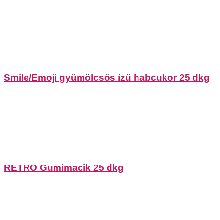
Smile/Emoji gyümölcsös ízű habcukor 25 dkg
RETRO Gumimacik 25 dkg