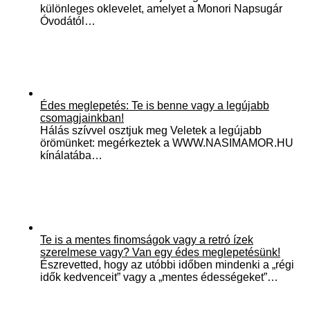
különleges oklevelet, amelyet a Monori Napsugár
Óvodától…
Édes meglepetés: Te is benne vagy a legújabb
csomagjainkban!
Hálás szívvel osztjuk meg Veletek a legújabb
örömünket: megérkeztek a WWW.NASIMAMOR.HU
kínálatába…
Te is a mentes finomságok vagy a retró ízek
szerelmese vagy? Van egy édes meglepetésünk!
Észrevetted, hogy az utóbbi időben mindenki a „régi
idők kedvenceit” vagy a „mentes édességeket”…