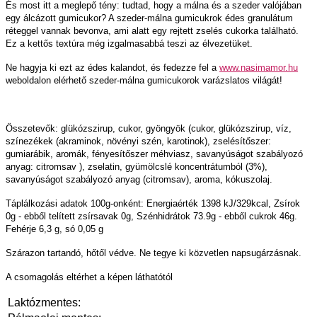
És most itt a meglepő tény: tudtad, hogy a málna és a szeder valójában
egy álcázott gumicukor? A szeder-málna gumicukrok édes granulátum
réteggel vannak bevonva, ami alatt egy rejtett zselés cukorka található.
Ez a kettős textúra még izgalmasabbá teszi az élvezetüket.
Ne hagyja ki ezt az édes kalandot, és fedezze fel a
www.nasimamor.hu
weboldalon elérhető szeder-málna gumicukorok varázslatos világát!
Összetevők: glükózszirup, cukor, gyöngyök (cukor, glükózszirup, víz,
színezékek (akraminok, növényi szén, karotinok), zselésítőszer:
gumiarábik, aromák, fényesítőszer méhviasz, savanyúságot szabályozó
anyag: citromsav ), zselatin, gyümölcslé koncentrátumból (3%),
savanyúságot szabályozó anyag (citromsav), aroma, kókuszolaj.
Táplálkozási adatok 100g-onként: Energiaérték 1398 kJ/329kcal, Zsírok
0g - ebből telített zsírsavak 0g, Szénhidrátok 73.9g - ebből cukrok 46g.
Fehérje 6,3 g, só 0,05 g
Szárazon tartandó, hőtől védve. Ne tegye ki közvetlen napsugárzásnak.
A csomagolás eltérhet a képen láthatótól
Laktózmentes: