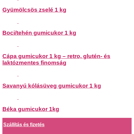
Gyümölcsös zselé 1 kg
Boci/tehén gumicukor 1 kg
Cápa gumicukor 1 kg – retro, glutén- és
laktózmentes finomság
Savanyú kólásüveg gumicukor 1 kg
Béka gumicukor 1kg
Szállítás és fizetés