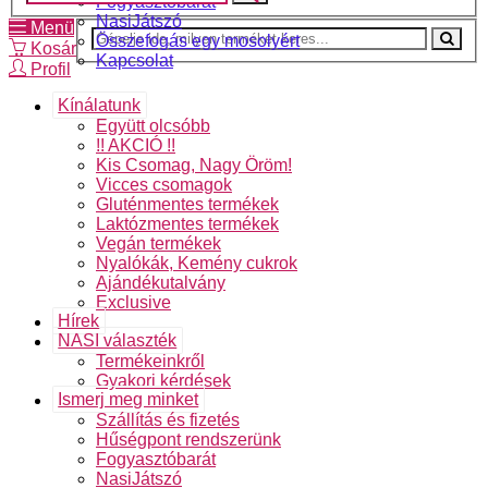
Fogyasztóbarát
NasiJátszó
Menü
Összefogás egy mosolyért
Kosár
Kapcsolat
Profil
Kínálatunk
Együtt olcsóbb
!! AKCIÓ !!
Kis Csomag, Nagy Öröm!
Vicces csomagok
Gluténmentes termékek
Laktózmentes termékek
Vegán termékek
Nyalókák, Kemény cukrok
Ajándékutalvány
Exclusive
Hírek
NASI választék
Termékeinkről
Gyakori kérdések
Ismerj meg minket
Szállítás és fizetés
Hűségpont rendszerünk
Fogyasztóbarát
NasiJátszó