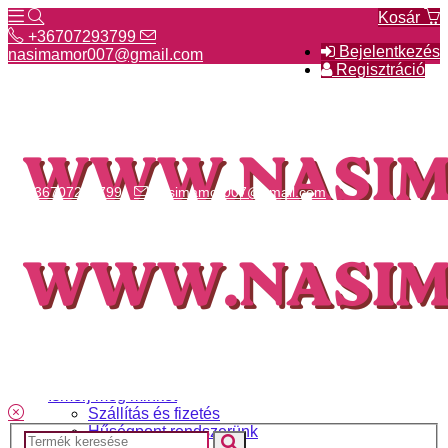
Kosár
+36707293799
Bejelentkezés
nasimamor007@gmail.com
Regisztráció
+36707293799
nasimamor007@gmail.com
Hírek
NASI választék
Termékeinkről
Gyakori kérdések
Ismerj meg minket
Szállítás és fizetés
Hűségpont rendszerünk