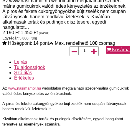
Az www.nasimamor.hu weboldalon megtalálható szeder-
málna gumicukrok valódi édes kényeztetés az érzékeidnek.
A piros és fekete cukorgyöngyökbe bújt zselék nem csupán
látványosak, hanem rendkívül ízletesek is. Kiválóan
alkalmasak torták és pudingok díszítésére, egyedi
hangulatot…
2 190
Ft
1 450
Ft
[3.96
EUR
]
Egységár: 5 800 Ft/kg
Hűségpont:
14
pont
Max. rendelhető
100
csomag
Kosárba
Leírás
Tulajdonságok
Szállítás
Értékelés
Az
www.nasimamor.hu
weboldalon megtalálható szeder-málna gumicukrok
valódi édes kényeztetés az érzékeidnek.
A piros és fekete cukorgyöngyökbe bújt zselék nem csupán látványosak,
hanem rendkívül ízletesek is.
Kiválóan alkalmasak torták és pudingok díszítésére, egyedi hangulatot
teremtve az események számára.