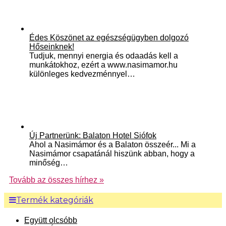
Édes Köszönet az egészségügyben dolgozó
Hőseinknek!
Tudjuk, mennyi energia és odaadás kell a
munkátokhoz, ezért a www.nasimamor.hu
különleges kedvezménnyel…
Új Partnerünk: Balaton Hotel Siófok
Ahol a Nasimámor és a Balaton összeér... Mi a
Nasimámor csapatánál hiszünk abban, hogy a
minőség…
Tovább az összes hírhez »
Termék kategóriák
Együtt olcsóbb