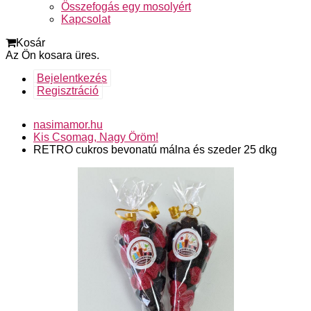
Összefogás egy mosolyért
Kapcsolat
Kosár
Az Ön kosara üres.
Bejelentkezés
Regisztráció
nasimamor.hu
Kis Csomag, Nagy Öröm!
RETRO cukros bevonatú málna és szeder 25 dkg