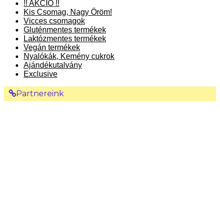
!! AKCIÓ !!
Kis Csomag, Nagy Öröm!
Vicces csomagok
Gluténmentes termékek
Laktózmentes termékek
Vegán termékek
Nyalókák, Kemény cukrok
Ajándékutalvány
Exclusive
Partnereink