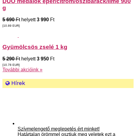
DUO medálok eper/citrom/őszibarack/lime 900
g
5 690
Ft
helyett
3 990
Ft
[10.89
EUR
]
Gyümölcsös zselé 1 kg
5 290
Ft
helyett
3 950
Ft
[10.78
EUR
]
További akcióink »
Hírek
Szívmelengető meglepetés ért minket!
Határtalan örömmel osztjuk meg veletek ezt a