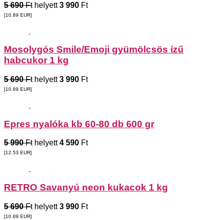
5 690
Ft
helyett
3 990
Ft
[10.89
EUR
]
Mosolygós Smile/Emoji gyümölcsös ízű
habcukor 1 kg
5 690
Ft
helyett
3 990
Ft
[10.89
EUR
]
Epres nyalóka kb 60-80 db 600 gr
5 990
Ft
helyett
4 590
Ft
[12.53
EUR
]
RETRO Savanyú neon kukacok 1 kg
5 690
Ft
helyett
3 990
Ft
[10.89
EUR
]