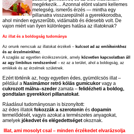
megérkezik… Azonnal elönt valami kellemes
melegség, ismerős érzés — mintha egy
pillanatra visszarepülnél a gyerekkorodba,
ahol minden egyszerűbb, vidámabb és édesebb volt. De
vajon miért van ilyen különleges hatása az illatoknak?
Az illat és a boldogság tudománya
Az orrunk nemcsak az illatokat érzékeli –
kulcsot ad az emlékeinkhez
és az érzelmeinkhez
.
A szaglás az egyetlen érzékszervünk, amely
közvetlen kapcsolatban áll
az agy limbikus rendszerével
– ez az a terület, ahol a boldogság, az
emlékek és az érzelmek születnek.
Ezért történik az, hogy egyetlen édes, gyümölcsös illat –
például a
Nasimámor retró kólás gumicukor
vagy a
cukrozott málna–szeder
zamata –
felidézheti a boldog,
gondtalan gyerekkori pillanatokat
.
Ráadásul tudományosan is bizonyított:
az édes illatok
fokozzák a szerotonin
és
dopamin
termelődését, vagyis azokat a természetes anyagokat,
amelyek
jókedvet és elégedettséget
okoznak.
Illat, ami mosolyt csal – minden érzékedet elvarázsolja