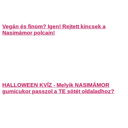
Vegán és finom? Igen! Rejtett kincsek a
Nasimámor polcain!
HALLOWEEN KVÍZ - Melyik NASIMÁMOR
gumicukor passzol a TE sötét oldaladhoz?