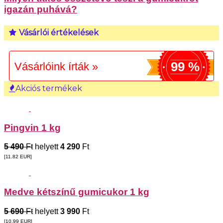
igazán puhává?
Vásárlói értékelések
99 %
Vásárlóink írták »
Akciós termékek
Pingvin 1 kg
5 490
Ft
helyett
4 290
Ft
[11.82
EUR
]
Medve kétszínű gumicukor 1 kg
5 690
Ft
helyett
3 990
Ft
[10.99
EUR
]