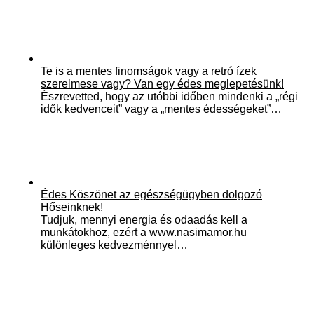
Te is a mentes finomságok vagy a retró ízek
szerelmese vagy? Van egy édes meglepetésünk!
Észrevetted, hogy az utóbbi időben mindenki a „régi
idők kedvenceit” vagy a „mentes édességeket”…
Édes Köszönet az egészségügyben dolgozó
Hőseinknek!
Tudjuk, mennyi energia és odaadás kell a
munkátokhoz, ezért a www.nasimamor.hu
különleges kedvezménnyel…