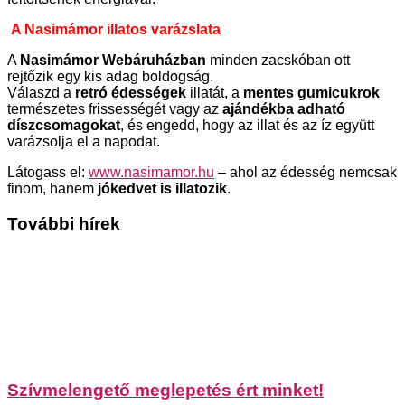
A Nasimámor illatos varázslata
A
Nasimámor Webáruházban
minden zacskóban ott
rejtőzik egy kis adag boldogság.
Válaszd a
retró édességek
illatát, a
mentes gumicukrok
természetes frissességét vagy az
ajándékba adható
díszcsomagokat
, és engedd, hogy az illat és az íz együtt
varázsolja el a napodat.
Látogass el:
www.nasimamor.hu
– ahol az édesség nemcsak
finom, hanem
jókedvet is illatozik
.
További hírek
Szívmelengető meglepetés ért minket!