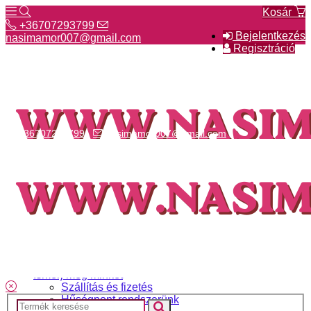
Kosár
+36707293799
Bejelentkezés
nasimamor007@gmail.com
Regisztráció
+36707293799
nasimamor007@gmail.com
Hírek
NASI választék
Termékeinkről
Gyakori kérdések
Ismerj meg minket
Szállítás és fizetés
Hűségpont rendszerünk