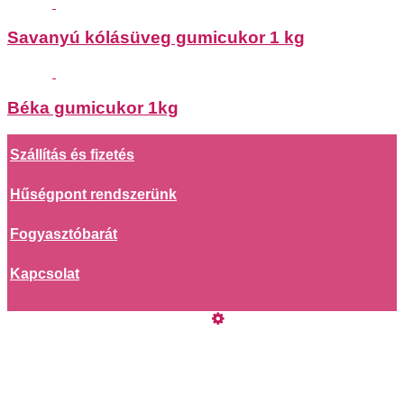
Savanyú kólásüveg gumicukor 1 kg
Béka gumicukor 1kg
Szállítás és fizetés
Hűségpont rendszerünk
Fogyasztóbarát
Kapcsolat
Online elállás
Vásárlói értékelések
Adatkezelési tájékoztató
Köszönjük vásárlását
Összefogás egy mosolyért