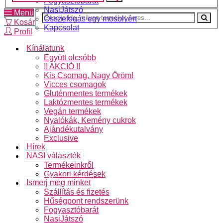
Fogyasztóbarát
NasiJátszó
Menü
Összefogás egy mosolyért
Kosár
Kapcsolat
Profil
Kínálatunk
Együtt olcsóbb
!! AKCIÓ !!
Kis Csomag, Nagy Öröm!
Vicces csomagok
Gluténmentes termékek
Laktózmentes termékek
Vegán termékek
Nyalókák, Kemény cukrok
Ajándékutalvány
Exclusive
Hírek
NASI választék
Termékeinkről
Gyakori kérdések
Ismerj meg minket
Szállítás és fizetés
Hűségpont rendszerünk
Fogyasztóbarát
NasiJátszó