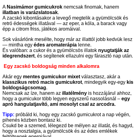
A
Nasimámor gumicukrok
nemcsak finomak, hanem
illatban is varázslatosak
.
A zacskó kibontásakor a levegő megtelik a gyümölcsök és
retró édességek illatával — az eper, a kóla, a barack vagy
épp a citrom friss, játékos aromáival.
Sok vásárlónk mesélte, hogy már az illattól jobb kedvük lesz
— mintha egy
édes aromaterápia
lenne.
És valóban: a cukor és a gyümölcsös illatok
nyugtatják az
idegrendszert
, és segítenek ellazulni egy fárasztó nap után.
Egy zacskó boldogság minden alkalomra
Akár egy
mentes gumicukor mixet
választasz, akár a
klasszikus retró macis gumicukrot
, mindegyik egy-egy
kis
boldogságcsomag
.
Nemcsak az íze, hanem az
illatélmény
is hozzájárul ahhoz,
hogy a gumicukor több legyen egyszerű nassolásnál –
egy
apró hangulatjavító, ami mosolyt csal az arcodra.
Tipp:
próbáld ki, hogy egy zacskó gumicukrot a nap végén,
pihenés közben bontasz ki.
Csukd be a szemed, lélegezd be mélyen az illatát, és hagyd,
hogy a nosztalgia, a gyümölcsök és az édes emlékek
feltöltsenek energiával.