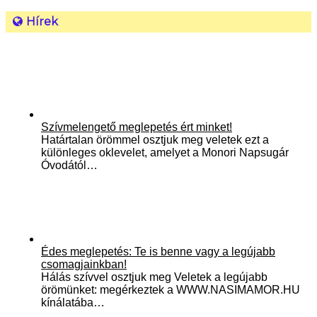
Hírek
Szívmelengető meglepetés ért minket!
Határtalan örömmel osztjuk meg veletek ezt a
különleges oklevelet, amelyet a Monori Napsugár
Óvodától…
Édes meglepetés: Te is benne vagy a legújabb
csomagjainkban!
Hálás szívvel osztjuk meg Veletek a legújabb
örömünket: megérkeztek a WWW.NASIMAMOR.HU
kínálatába…