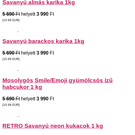
Savanyú almás karika 1kg
5 690
Ft
helyett
3 990
Ft
[10.99
EUR
]
Savanyú barackos karika 1kg
5 690
Ft
helyett
3 990
Ft
[10.99
EUR
]
Mosolygós Smile/Emoji gyümölcsös ízű
habcukor 1 kg
5 690
Ft
helyett
3 990
Ft
[10.99
EUR
]
RETRO Savanyú neon kukacok 1 kg