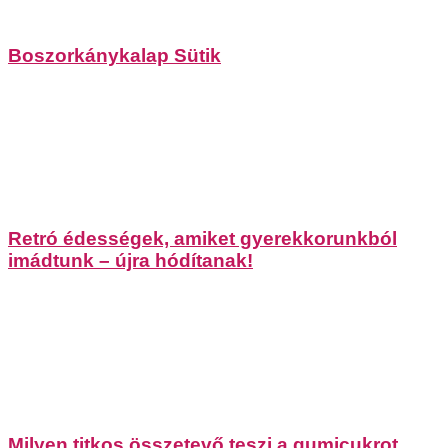
Boszorkánykalap Sütik
Retró édességek, amiket gyerekkorunkból
imádtunk – újra hódítanak!
Milyen titkos összetevő teszi a gumicukrot