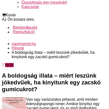
Összefogás egy mosolyért
Kapcsolat
Kosár
Az Ön kosara üres.
Bejelentkezés
Regisztráció
nasimamor.hu
Híreink
A boldogság illata – miért leszünk jókedvűek, ha
kinyitunk egy zacskó gumicukrot?
7
NOV
A boldogság illata – miért leszünk
jókedvűek, ha kinyitunk egy zacskó
gumicukrot?
Van egy varázslatos pillanat, amit minden
édességrajongó ismer. Amikor kinyitsz egy
zacskó gumicukrot, és az első illathullám