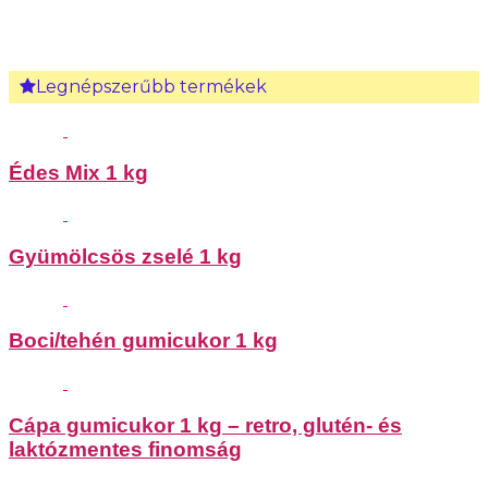
Legnépszerűbb termékek
Édes Mix 1 kg
Gyümölcsös zselé 1 kg
Boci/tehén gumicukor 1 kg
Cápa gumicukor 1 kg – retro, glutén- és
laktózmentes finomság