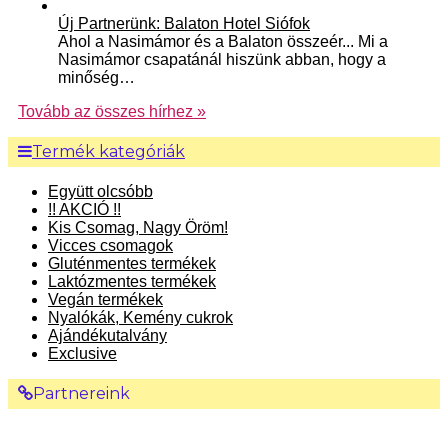
Új Partnerünk: Balaton Hotel Siófok
Ahol a Nasimámor és a Balaton összeér... Mi a
Nasimámor csapatánál hiszünk abban, hogy a
minőség…
Tovább az összes hírhez »
Termék kategóriák
Együtt olcsóbb
!! AKCIÓ !!
Kis Csomag, Nagy Öröm!
Vicces csomagok
Gluténmentes termékek
Laktózmentes termékek
Vegán termékek
Nyalókák, Kemény cukrok
Ajándékutalvány
Exclusive
Partnereink