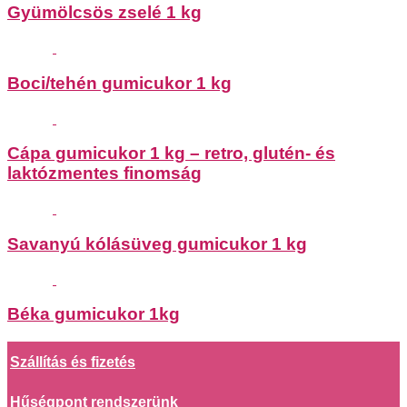
Gyümölcsös zselé 1 kg
Boci/tehén gumicukor 1 kg
Cápa gumicukor 1 kg – retro, glutén- és
laktózmentes finomság
Savanyú kólásüveg gumicukor 1 kg
Béka gumicukor 1kg
Szállítás és fizetés
Hűségpont rendszerünk