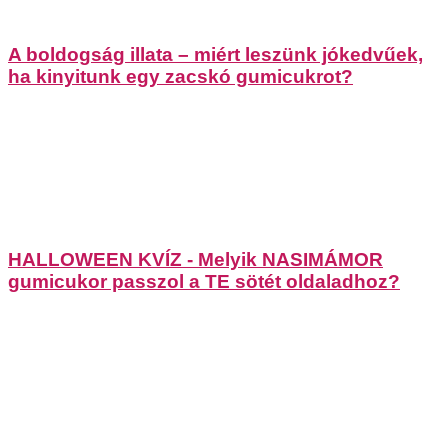
A boldogság illata – miért leszünk jókedvűek,
ha kinyitunk egy zacskó gumicukrot?
HALLOWEEN KVÍZ - Melyik NASIMÁMOR
gumicukor passzol a TE sötét oldaladhoz?