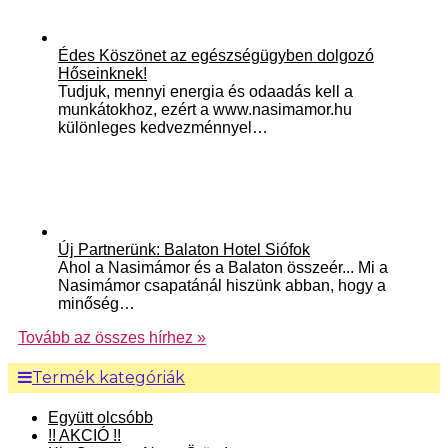
Édes Köszönet az egészségügyben dolgozó
Hőseinknek!
Tudjuk, mennyi energia és odaadás kell a
munkátokhoz, ezért a www.nasimamor.hu
különleges kedvezménnyel…
Új Partnerünk: Balaton Hotel Siófok
Ahol a Nasimámor és a Balaton összeér... Mi a
Nasimámor csapatánál hiszünk abban, hogy a
minőség…
Tovább az összes hírhez »
Termék kategóriák
Együtt olcsóbb
!! AKCIÓ !!