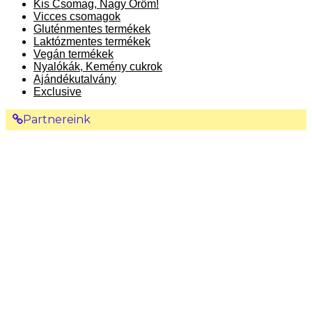
Kis Csomag, Nagy Öröm!
Vicces csomagok
Gluténmentes termékek
Laktózmentes termékek
Vegán termékek
Nyalókák, Kemény cukrok
Ajándékutalvány
Exclusive
Partnereink