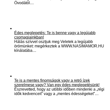
Óvodától…
Édes meglepetés: Te is benne vagy a legújabb
csomagjainkban!
Hálás szívvel osztjuk meg Veletek a legújabb
örömünket: megérkeztek a WWW.NASIMAMOR.HU
kínálatába…
Te is a mentes finomságok vagy a retró ízek
szerelmese vagy? Van egy édes meglepetésünk!
Észrevetted, hogy az utóbbi időben mindenki a „régi
idők kedvenceit” vagy a „mentes édességeket”…