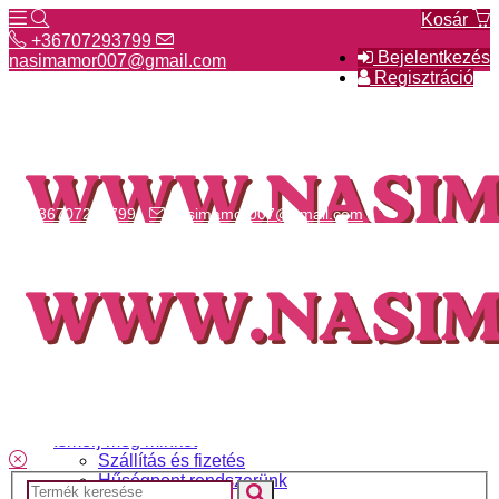
Kosár
+36707293799
Bejelentkezés
nasimamor007@gmail.com
Regisztráció
+36707293799
nasimamor007@gmail.com
Hírek
NASI választék
Termékeinkről
Gyakori kérdések
Ismerj meg minket
Szállítás és fizetés
Hűségpont rendszerünk