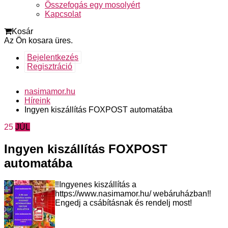
Összefogás egy mosolyért
Kapcsolat
Kosár
Az Ön kosara üres.
Bejelentkezés
Regisztráció
nasimamor.hu
Híreink
Ingyen kiszállítás FOXPOST automatába
25
JÚL
Ingyen kiszállítás FOXPOST
automatába
‼️Ingyenes kiszállítás a
https://www.nasimamor.hu/ webáruházban‼️
Engedj a csábításnak és rendelj most!