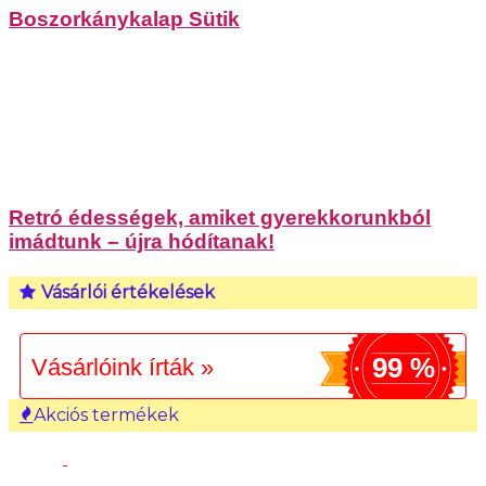
Boszorkánykalap Sütik
Retró édességek, amiket gyerekkorunkból
imádtunk – újra hódítanak!
Vásárlói értékelések
99 %
Vásárlóink írták »
Akciós termékek