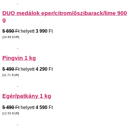
DUO medálok eper/citrom/őszibarack/lime 900
g
5 690
Ft
helyett
3 990
Ft
[10.89
EUR
]
Pingvin 1 kg
5 490
Ft
helyett
4 290
Ft
[11.71
EUR
]
Egér/patkány 1 kg
5 490
Ft
helyett
4 590
Ft
[12.53
EUR
]