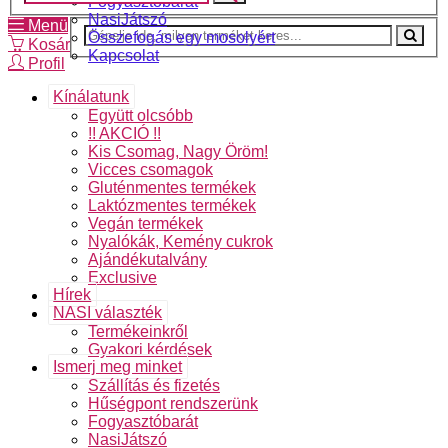
Fogyasztóbarát
NasiJátszó
Menü
Összefogás egy mosolyért
Kosár
Kapcsolat
Profil
Kínálatunk
Együtt olcsóbb
!! AKCIÓ !!
Kis Csomag, Nagy Öröm!
Vicces csomagok
Gluténmentes termékek
Laktózmentes termékek
Vegán termékek
Nyalókák, Kemény cukrok
Ajándékutalvány
Exclusive
Hírek
NASI választék
Termékeinkről
Gyakori kérdések
Ismerj meg minket
Szállítás és fizetés
Hűségpont rendszerünk
Fogyasztóbarát
NasiJátszó