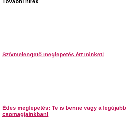
További hírek
Szívmelengető meglepetés ért minket!
Édes meglepetés: Te is benne vagy a legújabb
csomagjainkban!