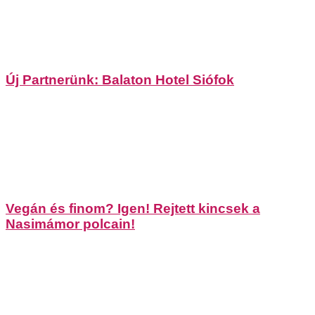
Új Partnerünk: Balaton Hotel Siófok
Vegán és finom? Igen! Rejtett kincsek a
Nasimámor polcain!