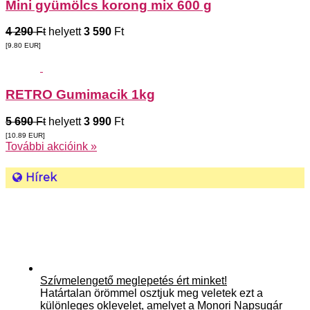
Mini gyümölcs korong mix 600 g
4 290
Ft
helyett
3 590
Ft
[9.80
EUR
]
RETRO Gumimacik 1kg
5 690
Ft
helyett
3 990
Ft
[10.89
EUR
]
További akcióink »
Hírek
Szívmelengető meglepetés ért minket!
Határtalan örömmel osztjuk meg veletek ezt a
különleges oklevelet, amelyet a Monori Napsugár