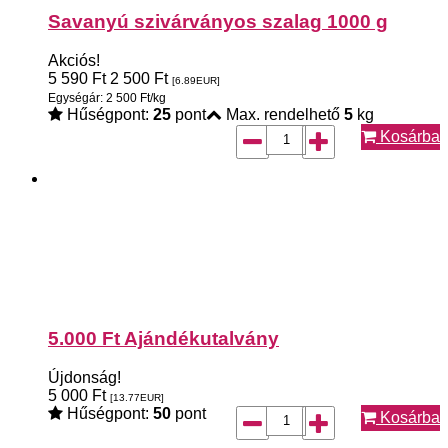
Savanyú szivárványos szalag 1000 g
Akciós!
5 590
Ft
2 500
Ft
[6.89
EUR
]
Egységár: 2 500 Ft/kg
Hűségpont:
25
pont
Max. rendelhető
5
kg
Kosárba
5.000 Ft Ajándékutalvány
Újdonság!
5 000
Ft
[13.77
EUR
]
Hűségpont:
50
pont
Kosárba