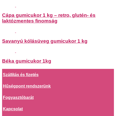
Cápa gumicukor 1 kg – retro, glutén- és
laktózmentes finomság
Savanyú kólásüveg gumicukor 1 kg
Béka gumicukor 1kg
Szállítás és fizetés
Hűségpont rendszerünk
Fogyasztóbarát
Kapcsolat