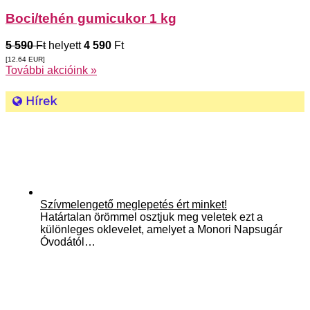
Boci/tehén gumicukor 1 kg
5 590
Ft
helyett
4 590
Ft
[12.64
EUR
]
További akcióink »
Hírek
Szívmelengető meglepetés ért minket!
Határtalan örömmel osztjuk meg veletek ezt a
különleges oklevelet, amelyet a Monori Napsugár
Óvodától…