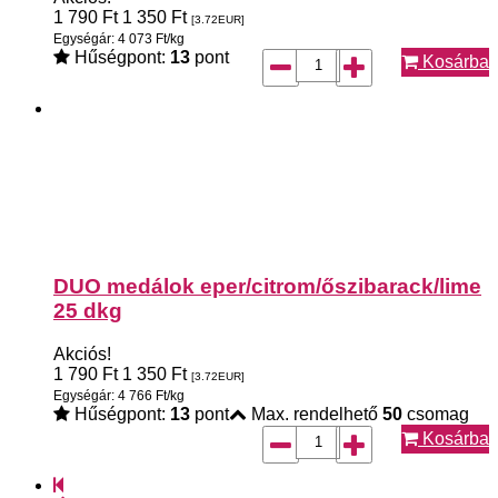
1 790
Ft
1 350
Ft
[3.72
EUR
]
Egységár: 4 073 Ft/kg
Hűségpont:
13
pont
Kosárba
DUO medálok eper/citrom/őszibarack/lime
25 dkg
Akciós!
1 790
Ft
1 350
Ft
[3.72
EUR
]
Egységár: 4 766 Ft/kg
Hűségpont:
13
pont
Max. rendelhető
50
csomag
Kosárba