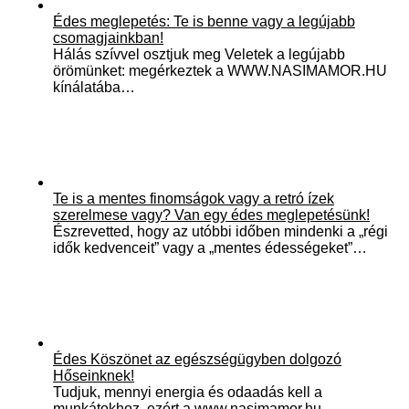
Édes meglepetés: Te is benne vagy a legújabb
csomagjainkban!
Hálás szívvel osztjuk meg Veletek a legújabb
örömünket: megérkeztek a WWW.NASIMAMOR.HU
kínálatába…
Te is a mentes finomságok vagy a retró ízek
szerelmese vagy? Van egy édes meglepetésünk!
Észrevetted, hogy az utóbbi időben mindenki a „régi
idők kedvenceit” vagy a „mentes édességeket”…
Édes Köszönet az egészségügyben dolgozó
Hőseinknek!
Tudjuk, mennyi energia és odaadás kell a
munkátokhoz, ezért a www.nasimamor.hu