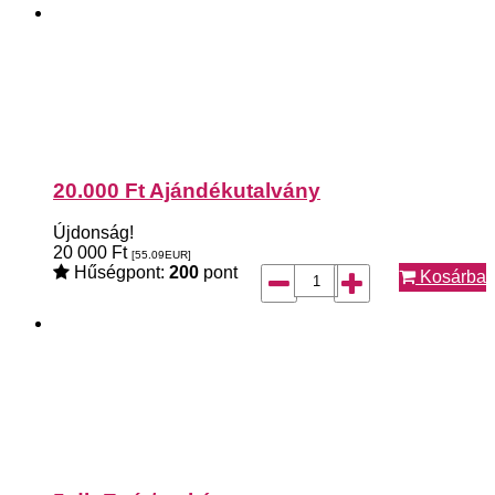
20.000 Ft Ajándékutalvány
Újdonság!
20 000
Ft
[55.09
EUR
]
Hűségpont:
200
pont
Kosárba