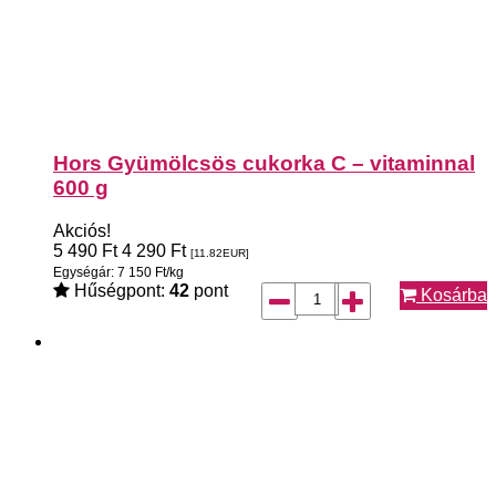
Hors Gyümölcsös cukorka C – vitaminnal
600 g
Akciós!
5 490
Ft
4 290
Ft
[11.82
EUR
]
Egységár: 7 150 Ft/kg
Hűségpont:
42
pont
Kosárba