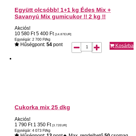
Együtt olcsóbb! 1+1 kg Édes Mix +
Savanyú Mix gumicukor !! 2 kg !!
Akciós!
10 580
Ft
5 400
Ft
[14.87
EUR
]
Egységár: 2 700 Ft/kg
Hűségpont:
54
pont
Kosárba
Cukorka mix 25 dkg
Akciós!
1 790
Ft
1 350
Ft
[3.72
EUR
]
Egységár: 4 073 Ft/kg
Hűségpont:
13
pont
Max. rendelhető
50
csomag