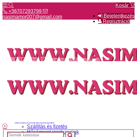
Kosár
+36707293799
Bejelentkezés
nasimamor007@gmail.com
Regisztráció
+36707293799
nasimamor007@gmail.com
Hírek
NASI választék
Termékeinkről
Gyakori kérdések
Ismerj meg minket
Szállítás és fizetés
Hűségpont rendszerünk