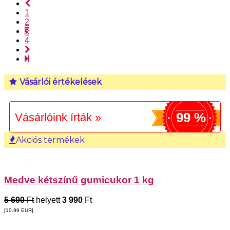
1
2
3
4
Vásárlói értékelések
99 %
Vásárlóink írták »
Akciós termékek
Medve kétszínű gumicukor 1 kg
5 690
Ft
helyett
3 990
Ft
[10.99
EUR
]