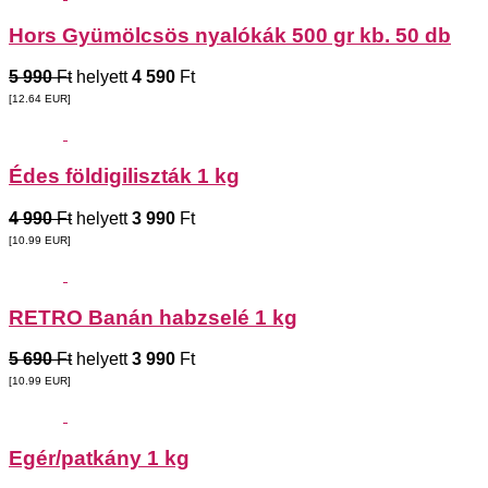
Hors Gyümölcsös nyalókák 500 gr kb. 50 db
5 990
Ft
helyett
4 590
Ft
[12.64
EUR
]
Édes földigiliszták 1 kg
4 990
Ft
helyett
3 990
Ft
[10.99
EUR
]
RETRO Banán habzselé 1 kg
5 690
Ft
helyett
3 990
Ft
[10.99
EUR
]
Egér/patkány 1 kg