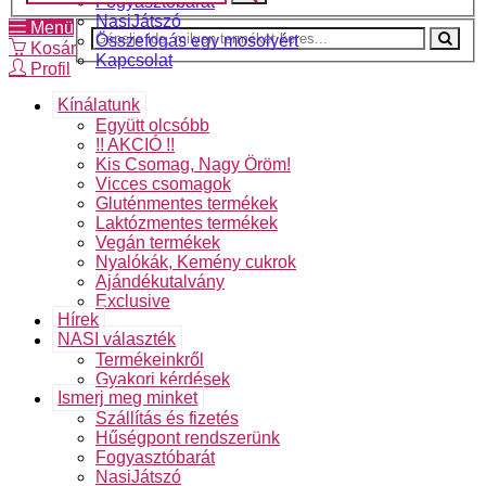
Fogyasztóbarát
NasiJátszó
Menü
Összefogás egy mosolyért
Kosár
Kapcsolat
Profil
Kínálatunk
Együtt olcsóbb
!! AKCIÓ !!
Kis Csomag, Nagy Öröm!
Vicces csomagok
Gluténmentes termékek
Laktózmentes termékek
Vegán termékek
Nyalókák, Kemény cukrok
Ajándékutalvány
Exclusive
Hírek
NASI választék
Termékeinkről
Gyakori kérdések
Ismerj meg minket
Szállítás és fizetés
Hűségpont rendszerünk
Fogyasztóbarát
NasiJátszó