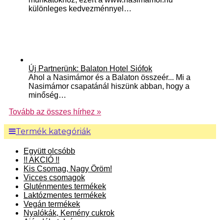
különleges kedvezménnyel…
Új Partnerünk: Balaton Hotel Siófok
Ahol a Nasimámor és a Balaton összeér... Mi a
Nasimámor csapatánál hiszünk abban, hogy a
minőség…
Tovább az összes hírhez »
Termék kategóriák
Együtt olcsóbb
!! AKCIÓ !!
Kis Csomag, Nagy Öröm!
Vicces csomagok
Gluténmentes termékek
Laktózmentes termékek
Vegán termékek
Nyalókák, Kemény cukrok