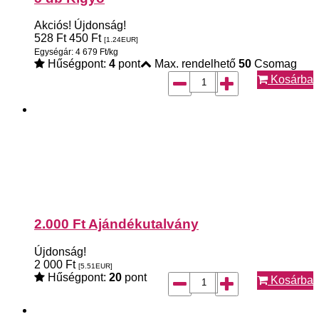
Akciós!
Újdonság!
528
Ft
450
Ft
[1.24
EUR
]
Egységár: 4 679 Ft/kg
Hűségpont:
4
pont
Max. rendelhető
50
Csomag
Kosárba
2.000 Ft Ajándékutalvány
Újdonság!
2 000
Ft
[5.51
EUR
]
Hűségpont:
20
pont
Kosárba