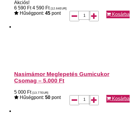
Akciós!
6 590
Ft
4 590
Ft
[12.64
EUR
]
Hűségpont:
45
pont
Kosárba
Nasimámor Meglepetés Gumicukor
Csomag – 5.000 Ft
5 000
Ft
[13.77
EUR
]
Hűségpont:
50
pont
Kosárba