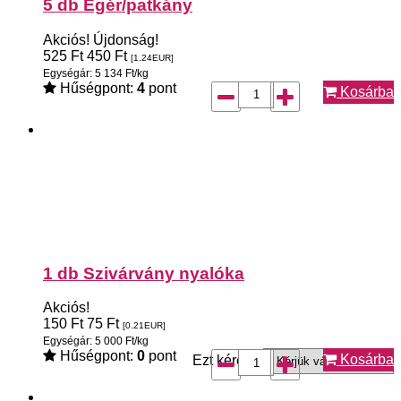
5 db Egér/patkány
Akciós!
Újdonság!
525
Ft
450
Ft
[1.24
EUR
]
Egységár: 5 134 Ft/kg
Hűségpont:
4
pont
Kosárba
1 db Szivárvány nyalóka
Akciós!
150
Ft
75
Ft
[0.21
EUR
]
Egységár: 5 000 Ft/kg
Hűségpont:
0
pont
Kosárba
Ezt kérem: