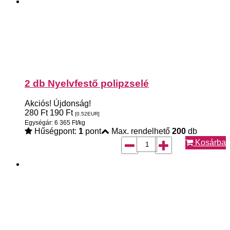
2 db Nyelvfestő polipzselé
Akciós!
Újdonság!
280
Ft
190
Ft
[0.52
EUR
]
Egységár: 6 365 Ft/kg
Hűségpont:
1
pont
Max. rendelhető
200
db
Kosárba