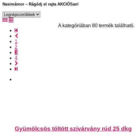
Nasimámor – Rágódj el rajta AKCIÓSan!
A kategóriában 80 termék található.
1
2
3
4
Gyümölcsös töltött szivárvány rúd 25 dkg