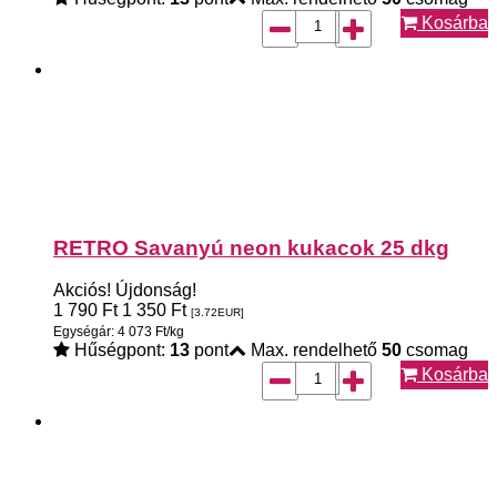
Kosárba
RETRO Savanyú neon kukacok 25 dkg
Akciós!
Újdonság!
1 790
Ft
1 350
Ft
[3.72
EUR
]
Egységár: 4 073 Ft/kg
Hűségpont:
13
pont
Max. rendelhető
50
csomag
Kosárba