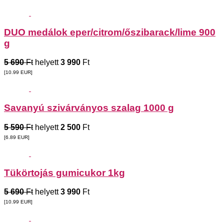
DUO medálok eper/citrom/őszibarack/lime 900
g
5 690
Ft
helyett
3 990
Ft
[10.99
EUR
]
Savanyú szivárványos szalag 1000 g
5 590
Ft
helyett
2 500
Ft
[6.89
EUR
]
Tükörtojás gumicukor 1kg
5 690
Ft
helyett
3 990
Ft
[10.99
EUR
]