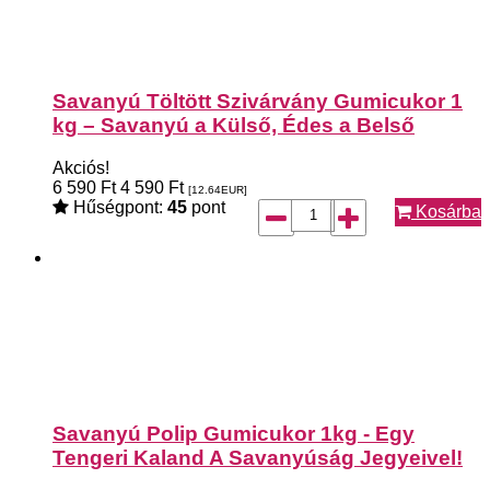
Savanyú Töltött Szivárvány Gumicukor 1
kg – Savanyú a Külső, Édes a Belső
Akciós!
6 590
Ft
4 590
Ft
[12.64
EUR
]
Hűségpont:
45
pont
Kosárba
Savanyú Polip Gumicukor 1kg - Egy
Tengeri Kaland A Savanyúság Jegyeivel!