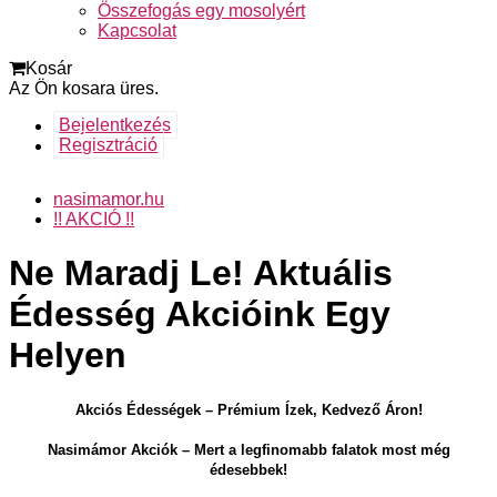
Összefogás egy mosolyért
Kapcsolat
Kosár
Az Ön kosara üres.
Bejelentkezés
Regisztráció
nasimamor.hu
!! AKCIÓ !!
Ne Maradj Le! Aktuális
Édesség Akcióink Egy
Helyen
Akciós Édességek – Prémium Ízek, Kedvező Áron!
Nasimámor Akciók – Mert a legfinomabb falatok most még
édesebbek!