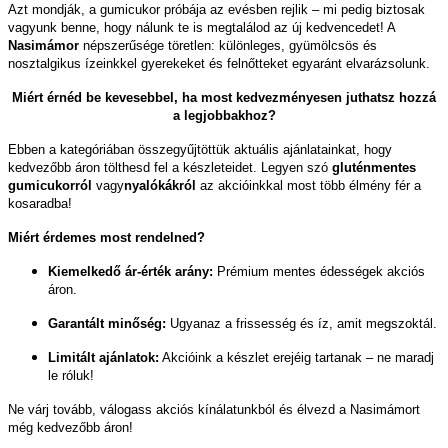
Azt mondják, a gumicukor próbája az evésben rejlik – mi pedig biztosak
vagyunk benne, hogy nálunk te is megtalálod az új kedvencedet! A
Nasimámor
népszerűsége töretlen: különleges, gyümölcsös és
nosztalgikus ízeinkkel gyerekeket és felnőtteket egyaránt elvarázsolunk.
Miért érnéd be kevesebbel, ha most kedvezményesen juthatsz hozzá
a legjobbakhoz?
Ebben a kategóriában összegyűjtöttük aktuális ajánlatainkat, hogy
kedvezőbb áron tölthesd fel a készleteidet. Legyen szó
gluténmentes
gumicukorról
vagy
nyalókákról
az akcióinkkal most több élmény fér a
kosaradba!
Miért érdemes most rendelned?
Kiemelkedő ár-érték arány:
Prémium mentes édességek akciós
áron.
Garantált minőség:
Ugyanaz a frissesség és íz, amit megszoktál.
Limitált ajánlatok:
Akcióink a készlet erejéig tartanak – ne maradj
le róluk!
Ne várj tovább, válogass akciós kínálatunkból és élvezd a Nasimámort
még kedvezőbb áron!