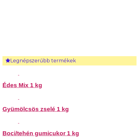
Legnépszerűbb termékek
Édes Mix 1 kg
Gyümölcsös zselé 1 kg
Boci/tehén gumicukor 1 kg