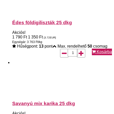
Édes földigiliszták 25 dkg
Akciós!
1 790
Ft
1 350
Ft
[3.72
EUR
]
Egységár: 3 763 Ft/kg
Hűségpont:
13
pont
Max. rendelhető
50
csomag
Kosárba
Savanyú mix karika 25 dkg
Akciós!