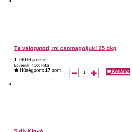
Te válogatod, mi csomagoljuk! 25 dkg
1 790
Ft
[4.93
EUR
]
Egységár: 7 160 Ft/kg
Hűségpont:
17
pont
Kosárba
5 db Kígyó