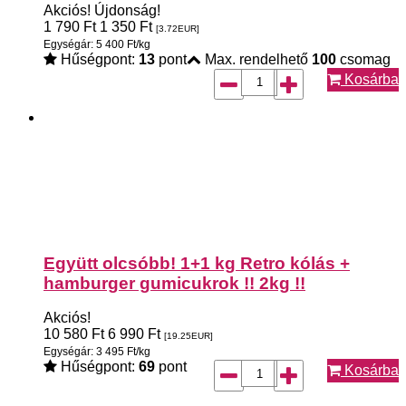
Akciós!
Újdonság!
1 790
Ft
1 350
Ft
[3.72
EUR
]
Egységár: 5 400 Ft/kg
Hűségpont:
13
pont
Max. rendelhető
100
csomag
Kosárba
Együtt olcsóbb! 1+1 kg Retro kólás +
hamburger gumicukrok !! 2kg !!
Akciós!
10 580
Ft
6 990
Ft
[19.25
EUR
]
Egységár: 3 495 Ft/kg
Hűségpont:
69
pont
Kosárba