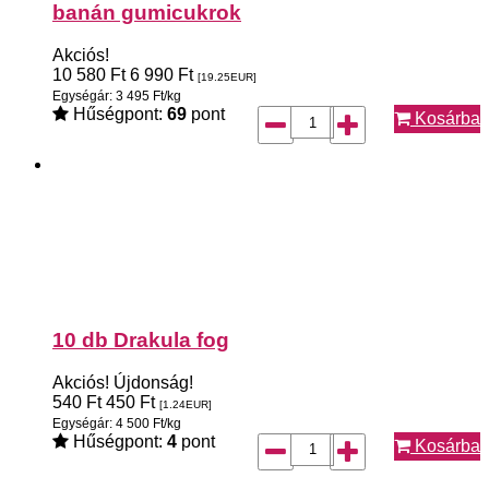
banán gumicukrok
Akciós!
10 580
Ft
6 990
Ft
[19.25
EUR
]
Egységár: 3 495 Ft/kg
Hűségpont:
69
pont
Kosárba
10 db Drakula fog
Akciós!
Újdonság!
540
Ft
450
Ft
[1.24
EUR
]
Egységár: 4 500 Ft/kg
Hűségpont:
4
pont
Kosárba