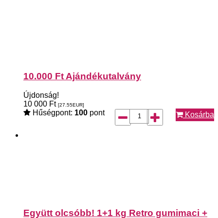
10.000 Ft Ajándékutalvány
Újdonság!
10 000
Ft
[27.55
EUR
]
Hűségpont:
100
pont
Kosárba
Együtt olcsóbb! 1+1 kg Retro gumimaci +