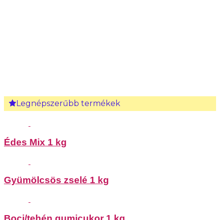
Legnépszerűbb termékek
Édes Mix 1 kg
Gyümölcsös zselé 1 kg
Boci/tehén gumicukor 1 kg