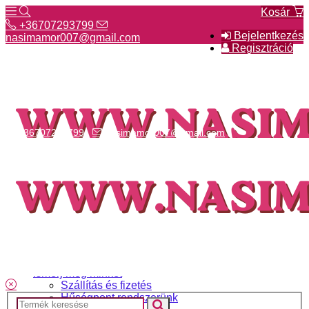
Kosár
+36707293799
Bejelentkezés
nasimamor007@gmail.com
Regisztráció
+36707293799
nasimamor007@gmail.com
Hírek
NASI választék
Termékeinkről
Gyakori kérdések
Ismerj meg minket
Szállítás és fizetés
Hűségpont rendszerünk