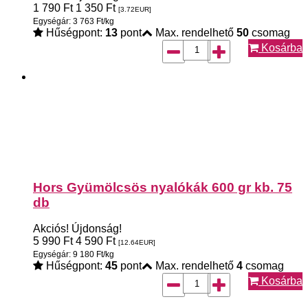
1 790
Ft
1 350
Ft
[3.72
EUR
]
Egységár: 3 763 Ft/kg
Hűségpont:
13
pont
Max. rendelhető
50
csomag
Kosárba
Hors Gyümölcsös nyalókák 600 gr kb. 75
db
Akciós!
Újdonság!
5 990
Ft
4 590
Ft
[12.64
EUR
]
Egységár: 9 180 Ft/kg
Hűségpont:
45
pont
Max. rendelhető
4
csomag
Kosárba