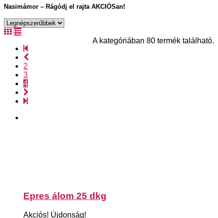
Nasimámor – Rágódj el rajta AKCIÓSan!
A kategóriában 80 termék található.
2
3
4
Epres álom 25 dkg
Akciós!
Újdonság!