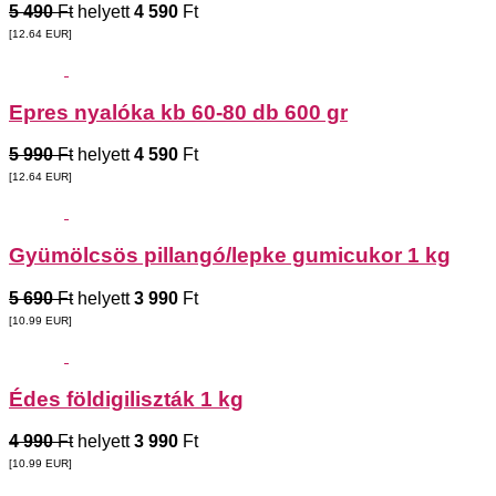
5 490
Ft
helyett
4 590
Ft
[12.64
EUR
]
Epres nyalóka kb 60-80 db 600 gr
5 990
Ft
helyett
4 590
Ft
[12.64
EUR
]
Gyümölcsös pillangó/lepke gumicukor 1 kg
5 690
Ft
helyett
3 990
Ft
[10.99
EUR
]
Édes földigiliszták 1 kg
4 990
Ft
helyett
3 990
Ft
[10.99
EUR
]