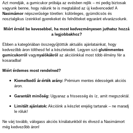
Azt mondják, a gumicukor próbája az evésben rejlik – mi pedig biztosak
vagyunk benne, hogy nálunk te is megtalálod az új kedvencedet! A
Nasimámor
népszerűsége töretlen: különleges, gyümölcsös és
nosztalgikus ízeinkkel gyerekeket és felnőtteket egyaránt elvarázsolunk.
Miért érnéd be kevesebbel, ha most kedvezményesen juthatsz hozzá
a legjobbakhoz?
Ebben a kategóriában összegyűjtöttük aktuális ajánlatainkat, hogy
kedvezőbb áron tölthesd fel a készleteidet. Legyen szó
gluténmentes
gumicukorról
vagy
nyalókákról
az akcióinkkal most több élmény fér a
kosaradba!
Miért érdemes most rendelned?
Kiemelkedő ár-érték arány:
Prémium mentes édességek akciós
áron.
Garantált minőség:
Ugyanaz a frissesség és íz, amit megszoktál.
Limitált ajánlatok:
Akcióink a készlet erejéig tartanak – ne maradj
le róluk!
Ne várj tovább, válogass akciós kínálatunkból és élvezd a Nasimámort
még kedvezőbb áron!