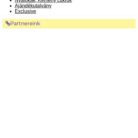
Nyalókák, Kemény cukrok
Ajándékutalvány
Exclusive
Partnereink