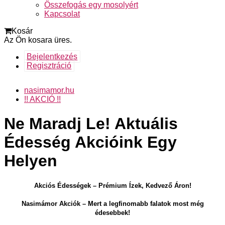
Összefogás egy mosolyért
Kapcsolat
Kosár
Az Ön kosara üres.
Bejelentkezés
Regisztráció
nasimamor.hu
!! AKCIÓ !!
Ne Maradj Le! Aktuális
Édesség Akcióink Egy
Helyen
Akciós Édességek – Prémium Ízek, Kedvező Áron!
Nasimámor Akciók – Mert a legfinomabb falatok most még
édesebbek!