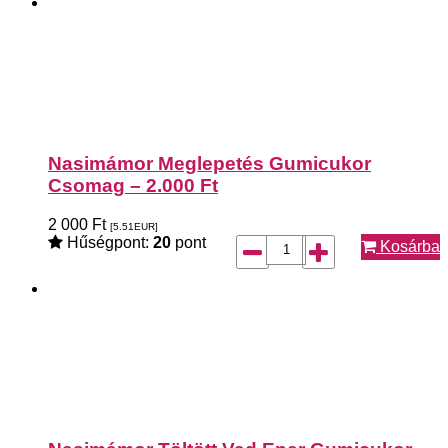
Nasimámor Meglepetés Gumicukor
Csomag – 2.000 Ft
2 000
Ft
[5.51
EUR
]
Hűségpont:
20
pont
Kosárba