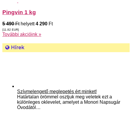
Pingvin 1 kg
5 490
Ft
helyett
4 290
Ft
[11.82
EUR
]
További akcióink »
Hírek
Szívmelengető meglepetés ért minket!
Határtalan örömmel osztjuk meg veletek ezt a
különleges oklevelet, amelyet a Monori Napsugár
Óvodától…