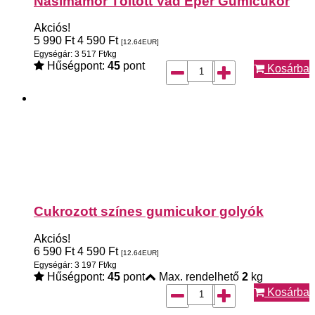
Nasimámor Töltött Vad Eper Gumicukor
Akciós!
5 990
Ft
4 590
Ft
[12.64
EUR
]
Egységár: 3 517 Ft/kg
Hűségpont:
45
pont
Kosárba
Cukrozott színes gumicukor golyók
Akciós!
6 590
Ft
4 590
Ft
[12.64
EUR
]
Egységár: 3 197 Ft/kg
Hűségpont:
45
pont
Max. rendelhető
2
kg
Kosárba