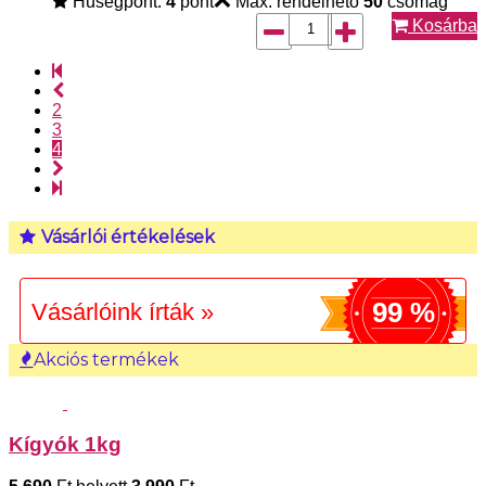
Hűségpont:
4
pont
Max. rendelhető
50
csomag
Kosárba
2
3
4
Vásárlói értékelések
99 %
Vásárlóink írták »
Akciós termékek
Kígyók 1kg