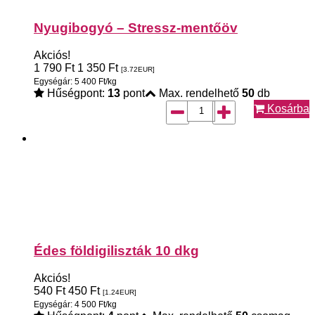
Nyugibogyó – Stressz-mentőöv
Akciós!
1 790
Ft
1 350
Ft
[3.72
EUR
]
Egységár: 5 400 Ft/kg
Hűségpont:
13
pont
Max. rendelhető
50
db
Kosárba
Édes földigiliszták 10 dkg
Akciós!
540
Ft
450
Ft
[1.24
EUR
]
Egységár: 4 500 Ft/kg