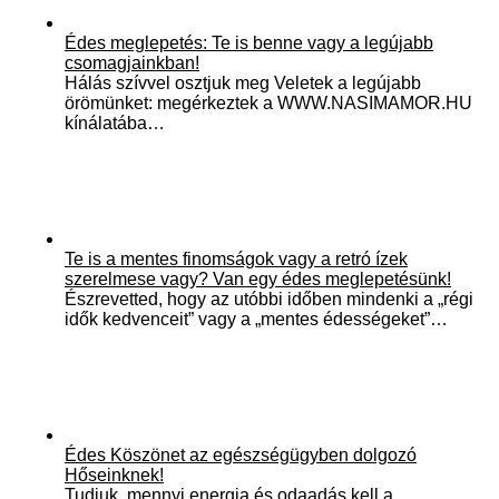
Édes meglepetés: Te is benne vagy a legújabb
csomagjainkban!
Hálás szívvel osztjuk meg Veletek a legújabb
örömünket: megérkeztek a WWW.NASIMAMOR.HU
kínálatába…
Te is a mentes finomságok vagy a retró ízek
szerelmese vagy? Van egy édes meglepetésünk!
Észrevetted, hogy az utóbbi időben mindenki a „régi
idők kedvenceit” vagy a „mentes édességeket”…
Édes Köszönet az egészségügyben dolgozó
Hőseinknek!
Tudjuk, mennyi energia és odaadás kell a