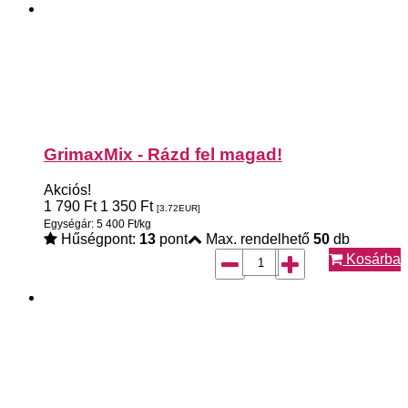
GrimaxMix - Rázd fel magad!
Akciós!
1 790
Ft
1 350
Ft
[3.72
EUR
]
Egységár: 5 400 Ft/kg
Hűségpont:
13
pont
Max. rendelhető
50
db
Kosárba