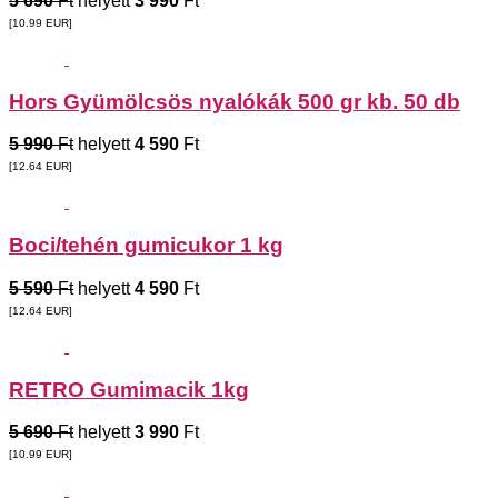
5 690
Ft
helyett
3 990
Ft
[10.99
EUR
]
Hors Gyümölcsös nyalókák 500 gr kb. 50 db
5 990
Ft
helyett
4 590
Ft
[12.64
EUR
]
Boci/tehén gumicukor 1 kg
5 590
Ft
helyett
4 590
Ft
[12.64
EUR
]
RETRO Gumimacik 1kg
5 690
Ft
helyett
3 990
Ft
[10.99
EUR
]