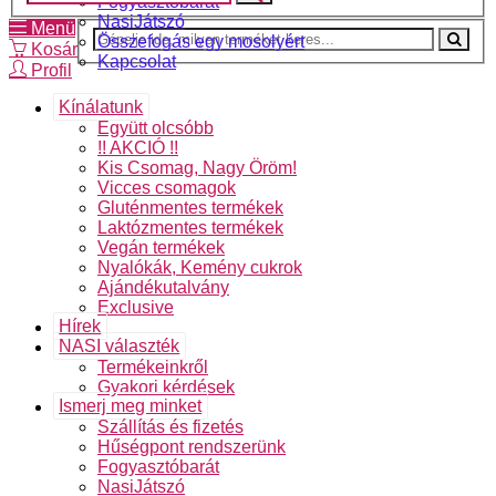
Fogyasztóbarát
NasiJátszó
Menü
Összefogás egy mosolyért
Kosár
Kapcsolat
Profil
Kínálatunk
Együtt olcsóbb
!! AKCIÓ !!
Kis Csomag, Nagy Öröm!
Vicces csomagok
Gluténmentes termékek
Laktózmentes termékek
Vegán termékek
Nyalókák, Kemény cukrok
Ajándékutalvány
Exclusive
Hírek
NASI választék
Termékeinkről
Gyakori kérdések
Ismerj meg minket
Szállítás és fizetés
Hűségpont rendszerünk
Fogyasztóbarát
NasiJátszó