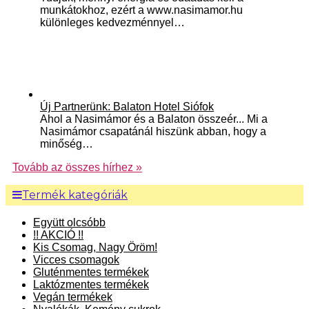
munkátokhoz, ezért a www.nasimamor.hu
különleges kedvezménnyel…
Új Partnerünk: Balaton Hotel Siófok
Ahol a Nasimámor és a Balaton összeér... Mi a
Nasimámor csapatánál hiszünk abban, hogy a
minőség…
Tovább az összes hírhez »
Termék kategóriák
Együtt olcsóbb
!! AKCIÓ !!
Kis Csomag, Nagy Öröm!
Vicces csomagok
Gluténmentes termékek
Laktózmentes termékek
Vegán termékek