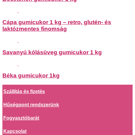
Cápa gumicukor 1 kg – retro, glutén- és
laktózmentes finomság
Savanyú kólásüveg gumicukor 1 kg
Béka gumicukor 1kg
Szállítás és fizetés
Hűségpont rendszerünk
Fogyasztóbarát
Kapcsolat