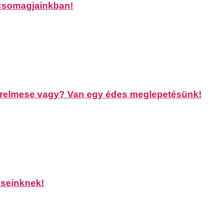
 csomagjainkban!
zerelmese vagy? Van egy édes meglepetésünk!
seinknek!