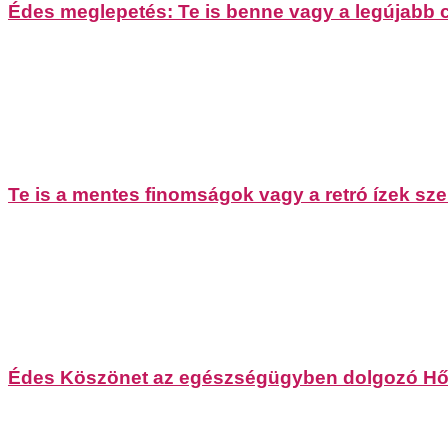
Édes meglepetés: Te is benne vagy a legújabb
Te is a mentes finomságok vagy a retró ízek s
Édes Köszönet az egészségügyben dolgozó Hő