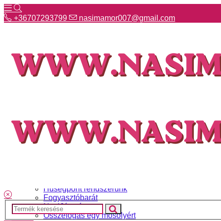
+36707293799
nasimamor007@gmail.com
+36707293799
nasimamor007@gmail.com
Hírek
NASI választék
Termékeinkről
Gyakori kérdések
Ismerj meg minket
Szállítás és fizetés
Hűségpont rendszerünk
Fogyasztóbarát
NasiJátszó
Összefogás egy mosolyért