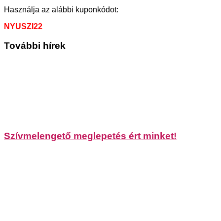
Használja az alábbi kuponkódot:
NYUSZI22
További hírek
Szívmelengető meglepetés ért minket!