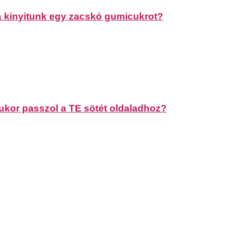
ha kinyitunk egy zacskó gumicukrot?
r passzol a TE sötét oldaladhoz?