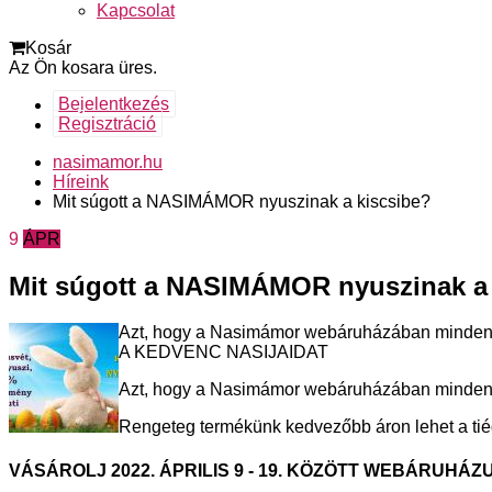
Kapcsolat
Kosár
Az Ön kosara üres.
Bejelentkezés
Regisztráció
nasimamor.hu
Híreink
Mit súgott a NASIMÁMOR nyuszinak a kiscsibe?
9
ÁPR
Mit súgott a NASIMÁMOR nyuszinak a 
Azt, hogy a Nasimámor webáruházában min
A KEDVENC NASIJAIDAT
Azt, hogy a Nasimámor webáruházában minden
Rengeteg termékünk kedvezőbb áron lehet a tiéd
VÁSÁROLJ 2022. ÁPRILIS 9 - 19. KÖZÖTT WEBÁRUHÁ