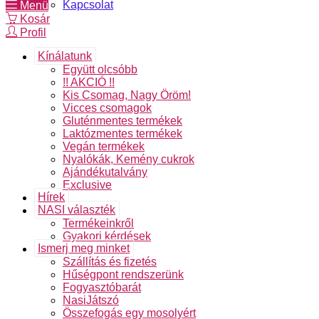
Kapcsolat
Menü
Kosár
Profil
Kínálatunk
Együtt olcsóbb
!! AKCIÓ !!
Kis Csomag, Nagy Öröm!
Vicces csomagok
Gluténmentes termékek
Laktózmentes termékek
Vegán termékek
Nyalókák, Kemény cukrok
Ajándékutalvány
Exclusive
Hírek
NASI választék
Termékeinkről
Gyakori kérdések
Ismerj meg minket
Szállítás és fizetés
Hűségpont rendszerünk
Fogyasztóbarát
NasiJátszó
Összefogás egy mosolyért