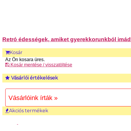
Retró édességek, amiket gyerekkorunkból imádt
Kosár
Az Ön kosara üres.
Kosár mentése / visszatöltése
Vásárlói értékelések
Vásárlóink írták »
Akciós termékek