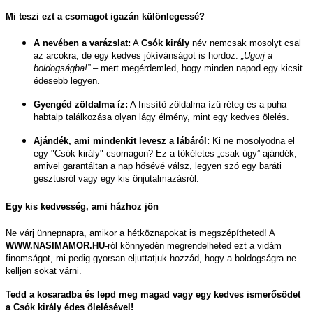
Mi teszi ezt a csomagot igazán különlegessé?
A nevében a varázslat:
A
Csók király
név nemcsak mosolyt csal
az arcokra, de egy kedves jókívánságot is hordoz:
„Ugorj a
boldogságba!”
– mert megérdemled, hogy minden napod egy kicsit
édesebb legyen.
Gyengéd zöldalma íz:
A frissítő zöldalma ízű réteg és a puha
habtalp találkozása olyan lágy élmény, mint egy kedves ölelés.
Ajándék, ami mindenkit levesz a lábáról:
Ki ne mosolyodna el
egy "Csók király" csomagon? Ez a tökéletes „csak úgy” ajándék,
amivel garantáltan a nap hősévé válsz, legyen szó egy baráti
gesztusról vagy egy kis önjutalmazásról.
Egy kis kedvesség, ami házhoz jön
Ne várj ünnepnapra, amikor a hétköznapokat is megszépítheted! A
WWW.NASIMAMOR.HU
-ról könnyedén megrendelheted ezt a vidám
finomságot, mi pedig gyorsan eljuttatjuk hozzád, hogy a boldogságra ne
kelljen sokat várni.
Tedd a kosaradba és lepd meg magad vagy egy kedves ismerősödet
a Csók király édes ölelésével!