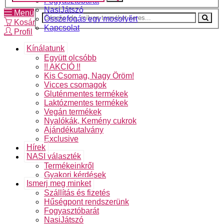
Fogyasztóbarát
NasiJátszó
Menü
Összefogás egy mosolyért
Kosár
Kapcsolat
Profil
Kínálatunk
Együtt olcsóbb
!! AKCIÓ !!
Kis Csomag, Nagy Öröm!
Vicces csomagok
Gluténmentes termékek
Laktózmentes termékek
Vegán termékek
Nyalókák, Kemény cukrok
Ajándékutalvány
Exclusive
Hírek
NASI választék
Termékeinkről
Gyakori kérdések
Ismerj meg minket
Szállítás és fizetés
Hűségpont rendszerünk
Fogyasztóbarát
NasiJátszó