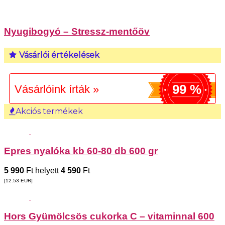
Nyugibogyó – Stressz-mentőöv
Vásárlói értékelések
99 %
Vásárlóink írták »
Akciós termékek
Epres nyalóka kb 60-80 db 600 gr
5 990
Ft
helyett
4 590
Ft
[12.53
EUR
]
Hors Gyümölcsös cukorka C – vitaminnal 600