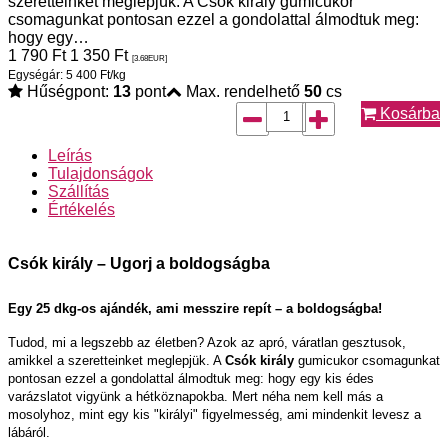
szeretteinket meglepjük. A Csók király gumicukor
csomagunkat pontosan ezzel a gondolattal álmodtuk meg:
hogy egy…
1 790
Ft
1 350
Ft
[3.68
EUR
]
Egységár: 5 400 Ft/kg
Hűségpont:
13
pont
Max. rendelhető
50
cs
Kosárba
Leírás
Tulajdonságok
Szállítás
Értékelés
Csók király – Ugorj a boldogságba
Egy 25 dkg-os ajándék, ami messzire repít – a boldogságba!
Tudod, mi a legszebb az életben? Azok az apró, váratlan gesztusok,
amikkel a szeretteinket meglepjük. A
Csók király
gumicukor csomagunkat
pontosan ezzel a gondolattal álmodtuk meg: hogy egy kis édes
varázslatot vigyünk a hétköznapokba. Mert néha nem kell más a
mosolyhoz, mint egy kis "királyi" figyelmesség, ami mindenkit levesz a
lábáról.