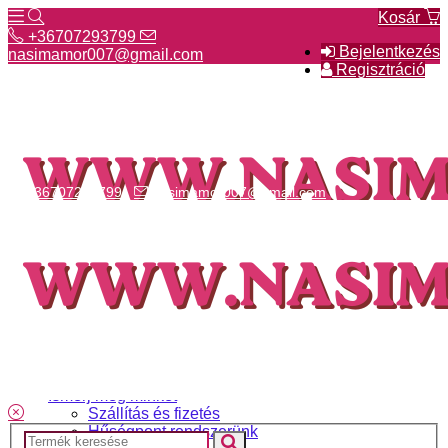
Kosár
+36707293799
Bejelentkezés
nasimamor007@gmail.com
Regisztráció
+36707293799
nasimamor007@gmail.com
Hírek
NASI választék
Termékeinkről
Gyakori kérdések
Ismerj meg minket
Szállítás és fizetés
Hűségpont rendszerünk