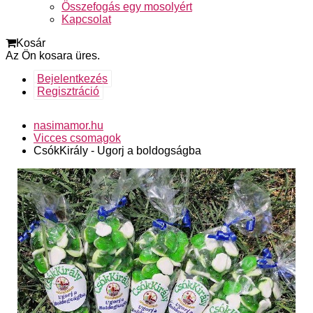
Összefogás egy mosolyért
Kapcsolat
Kosár
Az Ön kosara üres.
Bejelentkezés
Regisztráció
nasimamor.hu
Vicces csomagok
CsókKirály - Ugorj a boldogságba