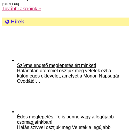
[10.89
EUR
]
További akcióink »
Hírek
Szívmelengető meglepetés ért minket!
Határtalan örömmel osztjuk meg veletek ezt a
különleges oklevelet, amelyet a Monori Napsugár
Óvodától…
Édes meglepetés: Te is benne vagy a legújabb
csomagjainkban!
Hálás szívvel osztjuk meg Veletek a legújabb