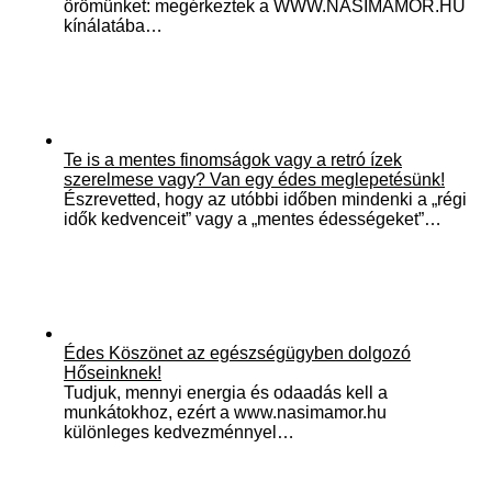
örömünket: megérkeztek a WWW.NASIMAMOR.HU
kínálatába…
Te is a mentes finomságok vagy a retró ízek
szerelmese vagy? Van egy édes meglepetésünk!
Észrevetted, hogy az utóbbi időben mindenki a „régi
idők kedvenceit” vagy a „mentes édességeket”…
Édes Köszönet az egészségügyben dolgozó
Hőseinknek!
Tudjuk, mennyi energia és odaadás kell a
munkátokhoz, ezért a www.nasimamor.hu
különleges kedvezménnyel…