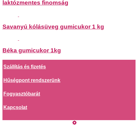
laktózmentes finomság
Savanyú kólásüveg gumicukor 1 kg
Béka gumicukor 1kg
Szállítás és fizetés
Hűségpont rendszerünk
Fogyasztóbarát
Kapcsolat
Online elállás
Vásárlói értékelések