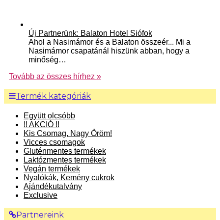
Új Partnerünk: Balaton Hotel Siófok
Ahol a Nasimámor és a Balaton összeér... Mi a
Nasimámor csapatánál hiszünk abban, hogy a
minőség…
Tovább az összes hírhez »
Termék kategóriák
Együtt olcsóbb
!! AKCIÓ !!
Kis Csomag, Nagy Öröm!
Vicces csomagok
Gluténmentes termékek
Laktózmentes termékek
Vegán termékek
Nyalókák, Kemény cukrok
Ajándékutalvány
Exclusive
Partnereink