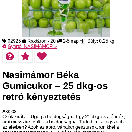
02925
Raktáron - 20
2-5 nap
Súly: 0.25 kg
Gyártó:
NASIMÁMOR
»
Nasimámor Béka
Gumicukor – 25 dkg-os
retró kényeztetés
Akciós!
Csók király – Ugorj a boldogságba Egy 25 dkg-os ajándék,
ami messzire repít – a boldogságba! Tudod, mi a legszebb
az életben? Azok az apró, váratlan gesztusok, amikkel a