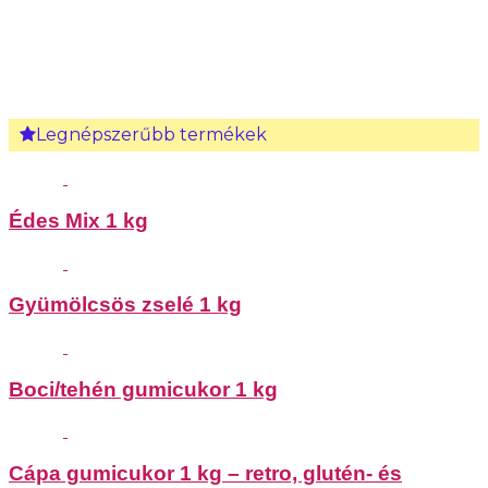
Legnépszerűbb termékek
Édes Mix 1 kg
Gyümölcsös zselé 1 kg
Boci/tehén gumicukor 1 kg
Cápa gumicukor 1 kg – retro, glutén- és