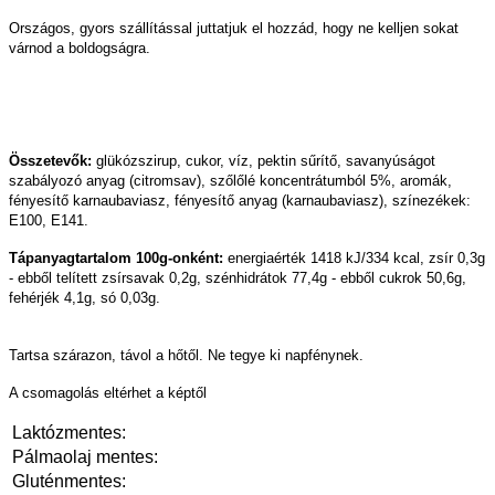
Országos, gyors szállítással juttatjuk el hozzád, hogy ne kelljen sokat
várnod a boldogságra.
Összetevők:
glükózszirup, cukor, víz, pektin sűrítő, savanyúságot
szabályozó anyag (citromsav), szőlőlé koncentrátumból 5%, aromák,
fényesítő karnaubaviasz, fényesítő anyag (karnaubaviasz), színezékek:
E100, E141.
Tápanyagtartalom 100g-onként:
energiaérték 1418 kJ/334 kcal, zsír 0,3g
- ebből telített zsírsavak 0,2g, szénhidrátok 77,4g - ebből cukrok 50,6g,
fehérjék 4,1g, só 0,03g.
Tartsa szárazon, távol a hőtől. Ne tegye ki napfénynek.
A csomagolás eltérhet a képtől
Laktózmentes:
Pálmaolaj mentes:
Gluténmentes: