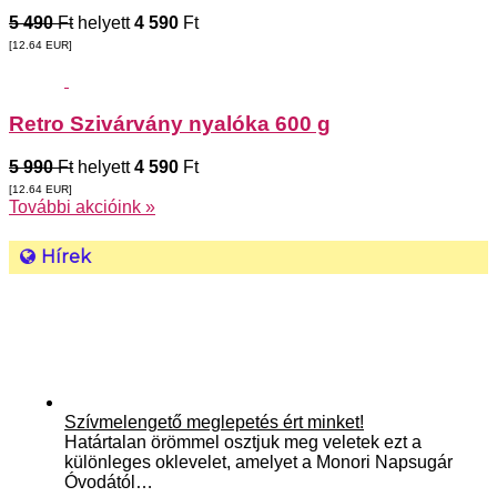
5 490
Ft
helyett
4 590
Ft
[12.64
EUR
]
Retro Szivárvány nyalóka 600 g
5 990
Ft
helyett
4 590
Ft
[12.64
EUR
]
További akcióink »
Hírek
Szívmelengető meglepetés ért minket!
Határtalan örömmel osztjuk meg veletek ezt a
különleges oklevelet, amelyet a Monori Napsugár
Óvodától…