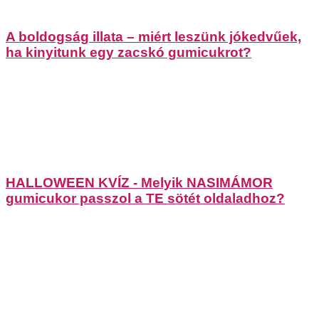
A boldogság illata – miért leszünk jókedvűek,
ha kinyitunk egy zacskó gumicukrot?
HALLOWEEN KVÍZ - Melyik NASIMÁMOR
gumicukor passzol a TE sötét oldaladhoz?