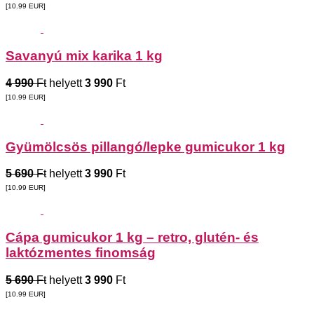
[10.99
EUR
]
Savanyú mix karika 1 kg
4 990
Ft
helyett
3 990
Ft
[10.99
EUR
]
Gyümölcsös pillangó/lepke gumicukor 1 kg
5 690
Ft
helyett
3 990
Ft
[10.99
EUR
]
Cápa gumicukor 1 kg – retro, glutén- és
laktózmentes finomság
5 690
Ft
helyett
3 990
Ft
[10.99
EUR
]