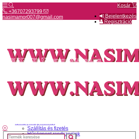
Kosár
+36707293799
Bejelentkezés
nasimamor007@gmail.com
Regisztráció
+36707293799
nasimamor007@gmail.com
Hírek
NASI választék
Termékeinkről
Gyakori kérdések
Ismerj meg minket
Szállítás és fizetés
Hűségpont rendszerünk