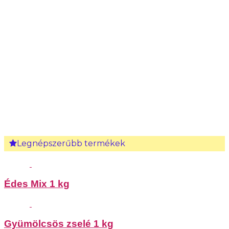
Legnépszerűbb termékek
Édes Mix 1 kg
Gyümölcsös zselé 1 kg