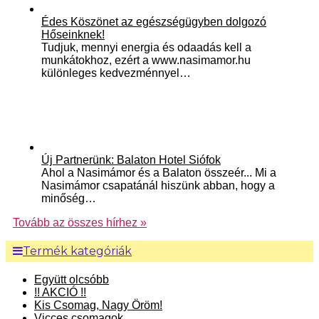
Édes Köszönet az egészségügyben dolgozó
Hőseinknek!
Tudjuk, mennyi energia és odaadás kell a
munkátokhoz, ezért a www.nasimamor.hu
különleges kedvezménnyel…
Új Partnerünk: Balaton Hotel Siófok
Ahol a Nasimámor és a Balaton összeér... Mi a
Nasimámor csapatánál hiszünk abban, hogy a
minőség…
Tovább az összes hírhez »
Termék kategóriák
Együtt olcsóbb
!! AKCIÓ !!
Kis Csomag, Nagy Öröm!
Vicces csomagok