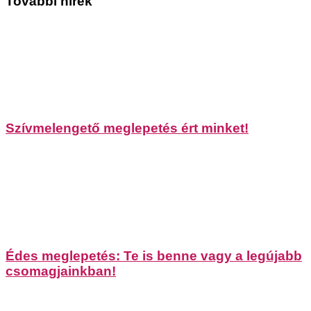
További hírek
Szívmelengető meglepetés ért minket!
Édes meglepetés: Te is benne vagy a legújabb
csomagjainkban!