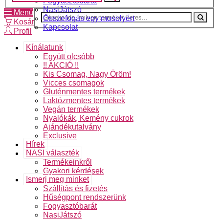
Fogyasztóbarát
NasiJátszó
Menü
Összefogás egy mosolyért
Kosár
Kapcsolat
Profil
Kínálatunk
Együtt olcsóbb
!! AKCIÓ !!
Kis Csomag, Nagy Öröm!
Vicces csomagok
Gluténmentes termékek
Laktózmentes termékek
Vegán termékek
Nyalókák, Kemény cukrok
Ajándékutalvány
Exclusive
Hírek
NASI választék
Termékeinkről
Gyakori kérdések
Ismerj meg minket
Szállítás és fizetés
Hűségpont rendszerünk
Fogyasztóbarát
NasiJátszó