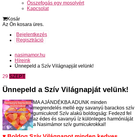
Összefogás egy mosolyért
Kapcsolat
Kosár
Az Ön kosara üres.
Bejelentkezés
Regisztráció
nasimamor.hu
Híreink
Ünnepeld a Szív Világnapját velünk!
29
SZEPT
Ünnepeld a Szív Világnapját velünk!
MA AJÁNDÉKBA ADUNK minden
megrendelés mellé egy savanyú barackos szív
gumicukrot! Szív alakú boldogság: Fedezd fel
az édes és savanyú íz különleges harmóniáját
a Nasimámor szív gumicukrokkal!
♥ Boldog Szív Világnapot minden kedves