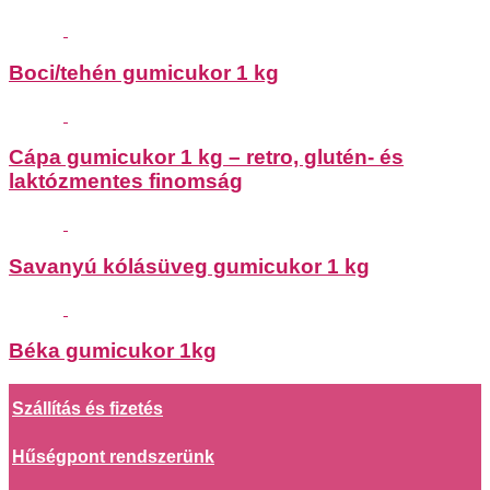
Boci/tehén gumicukor 1 kg
Cápa gumicukor 1 kg – retro, glutén- és
laktózmentes finomság
Savanyú kólásüveg gumicukor 1 kg
Béka gumicukor 1kg
Szállítás és fizetés
Hűségpont rendszerünk