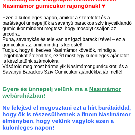
Nasimámor gumicukor rajongónak! ♥
Ezen a különleges napon, amikor a szeretetet és a
barátságot ünnepeljük a savanyú barackos szív ínycsiklandó
gumicukor mindent megtesz, hogy mosolyt csaljon az
arcodra.
Puha, savanykás és tele van az igazi barack ízével – ez a
gumicukor az, amit mindig is kerestél!
Tudjuk, hogy ti, kedves Nasimámor követők, mindig a
legjobbakat érdemlitek, ezért most egy különleges ajánlatot
is készítettünk számotokra:
Vásárold meg most bármelyik Nasimámor gumicukrot, és a
Savanyú Barackos Szív Gumicukor ajándékba jár mellé!
Gyere és ünnepelj velünk ma a
Nasimámor
webáruházban
!
Ne felejtsd el megosztani ezt a hírt barátaiddal,
hogy ők is részesülhetnek a finom Nasimámor
élményben, hogy velünk vagytok ezen a
különleges napon!