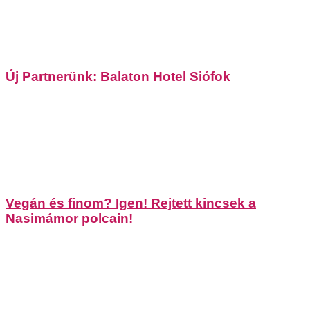
Új Partnerünk: Balaton Hotel Siófok
Vegán és finom? Igen! Rejtett kincsek a
Nasimámor polcain!