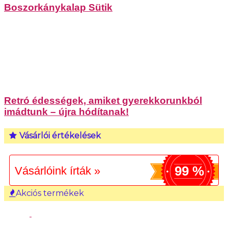
Boszorkánykalap Sütik
Retró édességek, amiket gyerekkorunkból
imádtunk – újra hódítanak!
Vásárlói értékelések
99 %
Vásárlóink írták »
Akciós termékek