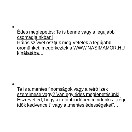
Édes meglepetés: Te is benne vagy a legújabb
csomagjainkban!
Hálás szívvel osztjuk meg Veletek a legújabb
örömünket: megérkeztek a WWW.NASIMAMOR.HU
kínálatába…
Te is a mentes finomságok vagy a retró ízek
szerelmese vagy? Van egy édes meglepetésünk!
Észrevetted, hogy az utóbbi időben mindenki a „régi
idők kedvenceit” vagy a „mentes édességeket”…