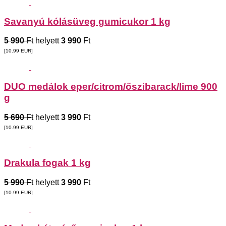
Savanyú kólásüveg gumicukor 1 kg
5 990
Ft
helyett
3 990
Ft
[10.99
EUR
]
DUO medálok eper/citrom/őszibarack/lime 900
g
5 690
Ft
helyett
3 990
Ft
[10.99
EUR
]
Drakula fogak 1 kg
5 990
Ft
helyett
3 990
Ft
[10.99
EUR
]