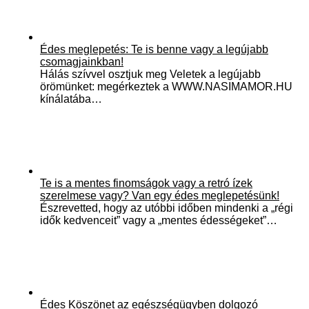
Édes meglepetés: Te is benne vagy a legújabb
csomagjainkban!
Hálás szívvel osztjuk meg Veletek a legújabb
örömünket: megérkeztek a WWW.NASIMAMOR.HU
kínálatába…
Te is a mentes finomságok vagy a retró ízek
szerelmese vagy? Van egy édes meglepetésünk!
Észrevetted, hogy az utóbbi időben mindenki a „régi
idők kedvenceit” vagy a „mentes édességeket”…
Édes Köszönet az egészségügyben dolgozó