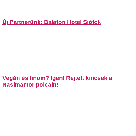
Új Partnerünk: Balaton Hotel Siófok
Vegán és finom? Igen! Rejtett kincsek a
Nasimámor polcain!