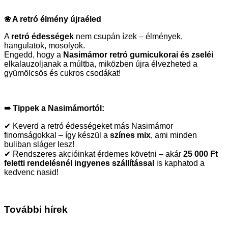
❀ A retró élmény újraéled
A
retró édességek
nem csupán ízek – élmények,
hangulatok, mosolyok.
Engedd, hogy a
Nasimámor retró gumicukorai és zseléi
elkalauzoljanak a múltba, miközben újra élvezheted a
gyümölcsös és cukros csodákat!
➠ Tippek a Nasimámortól:
✔ Keverd a retró édességeket más Nasimámor
finomságokkal – így készül a
színes mix
, ami minden
buliban sláger lesz!
✔ Rendszeres akcióinkat érdemes követni – akár
25 000 Ft
feletti rendelésnél ingyenes szállítással
is kaphatod a
kedvenc nasid!
További hírek