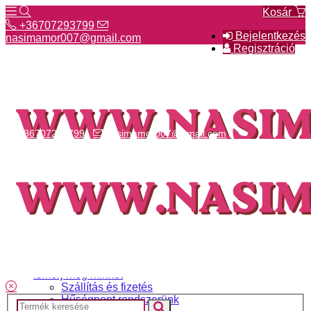
Kosár
+36707293799
Bejelentkezés
nasimamor007@gmail.com
Regisztráció
+36707293799
nasimamor007@gmail.com
Hírek
NASI választék
Termékeinkről
Gyakori kérdések
Ismerj meg minket
Szállítás és fizetés
Hűségpont rendszerünk