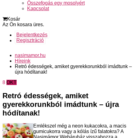
Összefogás egy mosolyért
Kapcsolat
Kosár
Az Ön kosara üres.
Bejelentkezés
Regisztráció
nasimamor.hu
Híreink
Retró édességek, amiket gyerekkorunkból imádtunk –
újra hódítanak!
8
OKT
Retró édességek, amiket
gyerekkorunkból imádtunk – újra
hódítanak!
Emlékszel még a neon kukacokra, a macis
gumicukorra vagy a kólás ízű falatokra? A
Nasimámor Webáruház visszahozza a