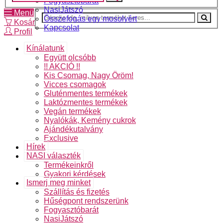
Fogyasztóbarát
NasiJátszó
Menü
Összefogás egy mosolyért
Kosár
Kapcsolat
Profil
Kínálatunk
Együtt olcsóbb
!! AKCIÓ !!
Kis Csomag, Nagy Öröm!
Vicces csomagok
Gluténmentes termékek
Laktózmentes termékek
Vegán termékek
Nyalókák, Kemény cukrok
Ajándékutalvány
Exclusive
Hírek
NASI választék
Termékeinkről
Gyakori kérdések
Ismerj meg minket
Szállítás és fizetés
Hűségpont rendszerünk
Fogyasztóbarát
NasiJátszó