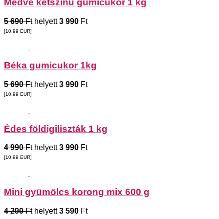
Medve kétszínű gumicukor 1 kg
5 690
Ft
helyett
3 990
Ft
[10.99
EUR
]
Béka gumicukor 1kg
5 690
Ft
helyett
3 990
Ft
[10.99
EUR
]
Édes földigiliszták 1 kg
4 990
Ft
helyett
3 990
Ft
[10.99
EUR
]
Mini gyümölcs korong mix 600 g
4 290
Ft
helyett
3 590
Ft