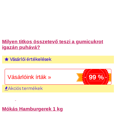
Milyen titkos összetevő teszi a gumicukrot
igazán puhává?
Vásárlói értékelések
99 %
Vásárlóink írták »
Akciós termékek
Mókás Hamburgerek 1 kg