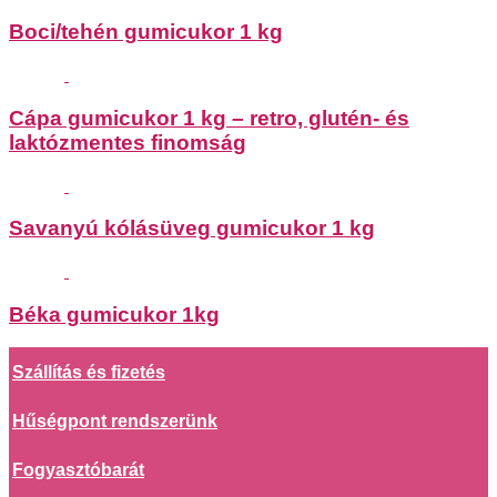
Boci/tehén gumicukor 1 kg
Cápa gumicukor 1 kg – retro, glutén- és
laktózmentes finomság
Savanyú kólásüveg gumicukor 1 kg
Béka gumicukor 1kg
Szállítás és fizetés
Hűségpont rendszerünk
Fogyasztóbarát