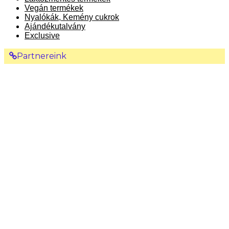
Vegán termékek
Nyalókák, Kemény cukrok
Ajándékutalvány
Exclusive
Partnereink