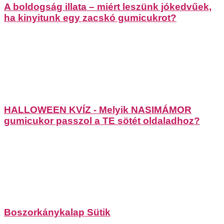
A boldogság illata – miért leszünk jókedvűek,
ha kinyitunk egy zacskó gumicukrot?
HALLOWEEN KVÍZ - Melyik NASIMÁMOR
gumicukor passzol a TE sötét oldaladhoz?
Boszorkánykalap Sütik