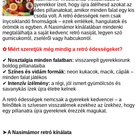
gyerekkor ízeit, hogy újra átélhesd azokat az
édes pillanatokat, amikor minden falat egy kis
csoda volt. A retró édességek nem csak
ínycsiklandó finomságok – ezek emlékek, hangulatok és
örömök is egyben. A Nasimámor kínálatában mindenki
megtalálhatja a saját kedvenc retró nasiját, legyen szó
gumicukorról, zseléről vagy habcukorról.
✿ Miért szeretjük még mindig a retró édességeket?
✔
Nosztalgia minden falatban:
visszarepít gyerekkorunk
boldog pillanataiba
✔
Színes és vidám formák:
neon kukacok, macik, cápák –
minden falat játékos
✔
Intenzív ízélmény:
a régi, jól ismert gyümölcsös és
savanykás ízek újra életre kelnek
A retró édességek nemcsak a gyerekek kedvencei – a
felnőttek is szívesen visszatérnek ezekhez az ízekhez, hogy
egy pillanatra újra gyereknek érezzék magukat.
➤ A Nasimámor retró kínálata