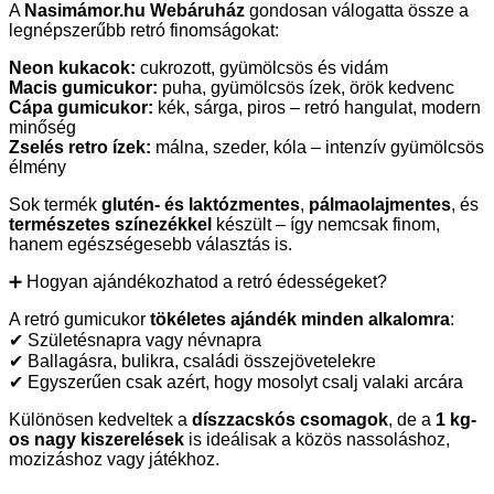
A
Nasimámor.hu Webáruház
gondosan válogatta össze a
legnépszerűbb retró finomságokat:
Neon kukacok:
cukrozott, gyümölcsös és vidám
Macis gumicukor:
puha, gyümölcsös ízek, örök kedvenc
Cápa gumicukor:
kék, sárga, piros – retró hangulat, modern
minőség
Zselés retro ízek:
málna, szeder, kóla – intenzív gyümölcsös
élmény
Sok termék
glutén- és laktózmentes
,
pálmaolajmentes
, és
természetes színezékkel
készült – így nemcsak finom,
hanem egészségesebb választás is.
➕ Hogyan ajándékozhatod a retró édességeket?
A retró gumicukor
tökéletes ajándék minden alkalomra
:
✔ Születésnapra vagy névnapra
✔ Ballagásra, bulikra, családi összejövetelekre
✔ Egyszerűen csak azért, hogy mosolyt csalj valaki arcára
Különösen kedveltek a
díszzacskós csomagok
, de a
1 kg-
os nagy kiszerelések
is ideálisak a közös nassoláshoz,
mozizáshoz vagy játékhoz.