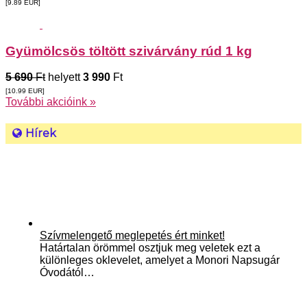
[9.89
EUR
]
Gyümölcsös töltött szivárvány rúd 1 kg
5 690
Ft
helyett
3 990
Ft
[10.99
EUR
]
További akcióink »
Hírek
Szívmelengető meglepetés ért minket!
Határtalan örömmel osztjuk meg veletek ezt a
különleges oklevelet, amelyet a Monori Napsugár
Óvodától…