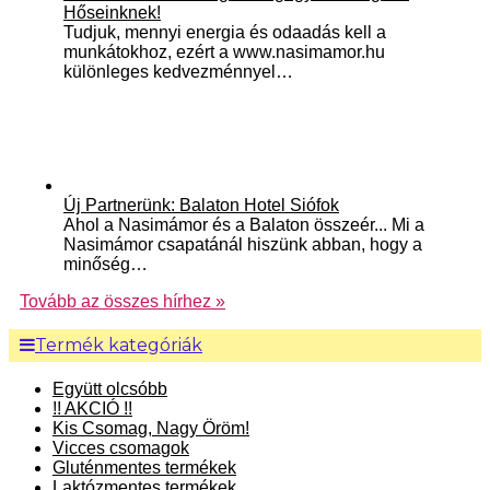
Hőseinknek!
Tudjuk, mennyi energia és odaadás kell a
munkátokhoz, ezért a www.nasimamor.hu
különleges kedvezménnyel…
Új Partnerünk: Balaton Hotel Siófok
Ahol a Nasimámor és a Balaton összeér... Mi a
Nasimámor csapatánál hiszünk abban, hogy a
minőség…
Tovább az összes hírhez »
Termék kategóriák
Együtt olcsóbb
!! AKCIÓ !!
Kis Csomag, Nagy Öröm!
Vicces csomagok
Gluténmentes termékek
Laktózmentes termékek