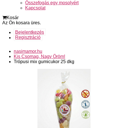
Összefogás egy mosolyért
Kapcsolat
Kosár
Az Ön kosara üres.
Bejelentkezés
Regisztráció
nasimamor.hu
Kis Csomag, Nagy Öröm!
Trópusi mix gumicukor 25 dkg