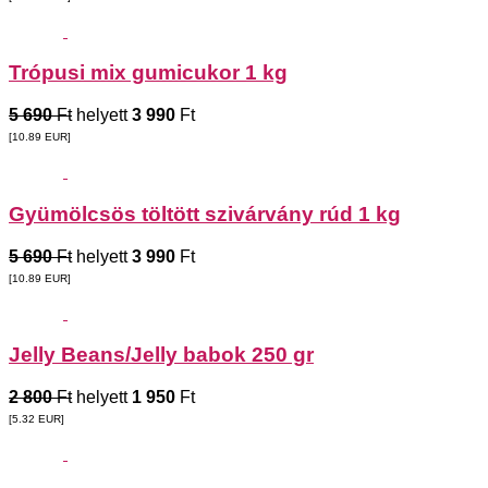
Trópusi mix gumicukor 1 kg
5 690
Ft
helyett
3 990
Ft
[10.89
EUR
]
Gyümölcsös töltött szivárvány rúd 1 kg
5 690
Ft
helyett
3 990
Ft
[10.89
EUR
]
Jelly Beans/Jelly babok 250 gr
2 800
Ft
helyett
1 950
Ft
[5.32
EUR
]