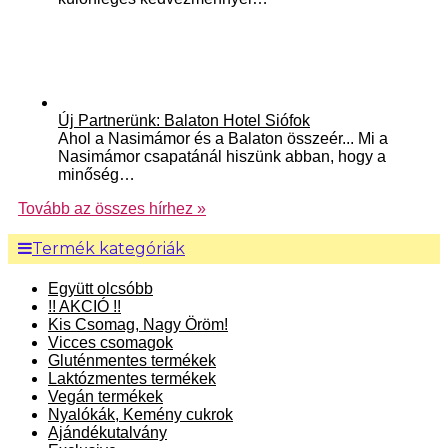
Új Partnerünk: Balaton Hotel Siófok
Ahol a Nasimámor és a Balaton összeér... Mi a
Nasimámor csapatánál hiszünk abban, hogy a
minőség…
Tovább az összes hírhez »
Termék kategóriák
Együtt olcsóbb
!! AKCIÓ !!
Kis Csomag, Nagy Öröm!
Vicces csomagok
Gluténmentes termékek
Laktózmentes termékek
Vegán termékek
Nyalókák, Kemény cukrok
Ajándékutalvány