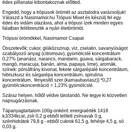
édes pillanatai kibontakoznak előtted.
Engedd, hogy a trópusok örömét az asztalodra varázsoljuk!
Válaszd a Nasimamor.hu Trópusi Mixet és készülj fel egy
édes és vidám utazásra, ahol a trópusi ízek minden egyes
falatban felébresztik a nyári életörömöt.
Trópusi örömökkel, Nasimamor Csapat
Összetevők: cukor, glükózszirup, víz, zselatin, savanyúságot
szabályozó anyag (citromsav), gyümölcslé koncentrátum
0,27% (ananász, narancs, mandarin, guava, sárgabarack,
mangó, maracuja, banán, alma, papaya, lime), aromák,
színek: pórsáfrány kivonat, fekete sárgarépalé koncentrátum,
hibiszkusz és sárgarépa koncentrátum, spirulina
koncentrátum, fényesítő szer (karnaubaviasz)) *0,27
gyümölcskoncentráció = 1,23% gyümölcslé.
Száraz helyen, hőtől védve tárolandó. Ne tegye ki közvetlen
napsugárzásnak.
Tápanyagtartalom 100g-onként: energiaérték 1418
kJ/334kcal, zsír 0,2 g ebből telített zsírsavak 0 g,
szénhidrátok 79,8 g - ebből cukrok 61,5 g, fehérje 4,5 g, só
0,03 g.