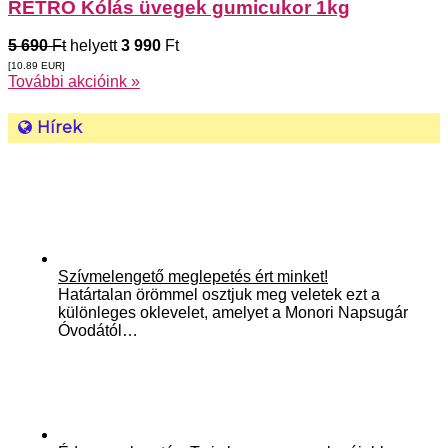
RETRO Kólás üvegek gumicukor 1kg
5 690
Ft
helyett
3 990
Ft
[10.89
EUR
]
További akcióink »
Hírek
Szívmelengető meglepetés ért minket!
Határtalan örömmel osztjuk meg veletek ezt a
különleges oklevelet, amelyet a Monori Napsugár
Óvodától…