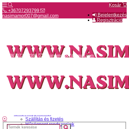
Kosár
+36707293799
Bejelentkezés
nasimamor007@gmail.com
Regisztráció
+36707293799
nasimamor007@gmail.com
Hírek
NASI választék
Termékeinkről
Gyakori kérdések
Ismerj meg minket
Szállítás és fizetés
Hűségpont rendszerünk