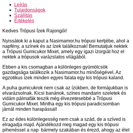
Leírás
Tulajdonságok
Szállítás
Értékelés
Kedves Trópusi Ízek Rajongói!
Nyissátok ki a kaput a Nasimamor.hu trópusi kertjébe, ahol a
napfény, a színek és az ízek találkoznak! Bemutatjuk nektek
a Trópusi Gumicukor Mixet, amely egy igazi ízorgiát hoz el
nektek a trópusok varázslatos világából.
Ebben a kis csomagban a különleges gyümölcsök
gazdagsága találkozik a Nasimamor.hu minőségével. Az
egzotikus ízek minden egyes falata egy kis trópusi kaland.
A puha gumicukrok nem csak az ízükben, de formájukban is
elvarázsolnak. Kicsi banánok, színes mandarin szeletek és
vidám pálmafák teszik még élvezetesebbé a Trópusi
Gumicukor Mixet. Mintha egy kis trópusi paradicsomban
járnál minden harapással!
Ez az édes különlegesség nem csak a szád, de a szíved is
elragadja majd. Ajándékozd meg magad egy kis trópusi
pihenéssel a nap bármely szakában és érezd, ahogy az élet