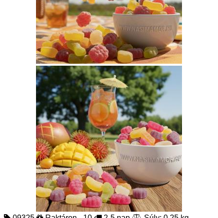
09325
Raktáron - 10
2-5 nap
Súly: 0.25 kg