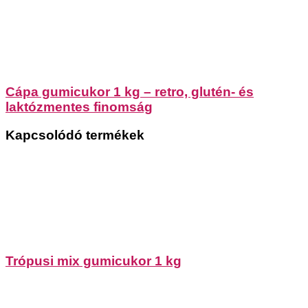
Cápa gumicukor 1 kg – retro, glutén- és
laktózmentes finomság
Kapcsolódó termékek
Trópusi mix gumicukor 1 kg