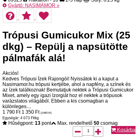
Gyártó:
NASIMÁMOR
»
Trópusi Gumicukor Mix (25
dkg) – Repülj a napsütötte
pálmafák alá!
Akciós!
Kedves Trópusi Ízek Rajongói! Nyissátok ki a kaput a
Nasimamor.hu trópusi kertjébe, ahol a napfény, a színek és
az ízek találkoznak! Bemutatjuk nektek a Trópusi Gumicukor
Mixet, amely egy igazi ízorgiát hoz el nektek a trópusok
varázslatos világából. Ebben a kis csomagban a
különleges…
1 790
Ft
1 350
Ft
[3.68
EUR
]
Egységár: 4 073 Ft/kg
Hűségpont:
13
pont
Max. rendelhető
50
csomag
Kosárba