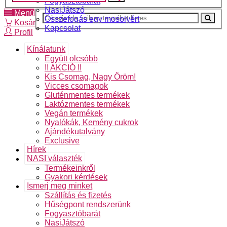
Fogyasztóbarát
NasiJátszó
Menü
Összefogás egy mosolyért
Kosár
Kapcsolat
Profil
Kínálatunk
Együtt olcsóbb
!! AKCIÓ !!
Kis Csomag, Nagy Öröm!
Vicces csomagok
Gluténmentes termékek
Laktózmentes termékek
Vegán termékek
Nyalókák, Kemény cukrok
Ajándékutalvány
Exclusive
Hírek
NASI választék
Termékeinkről
Gyakori kérdések
Ismerj meg minket
Szállítás és fizetés
Hűségpont rendszerünk
Fogyasztóbarát
NasiJátszó