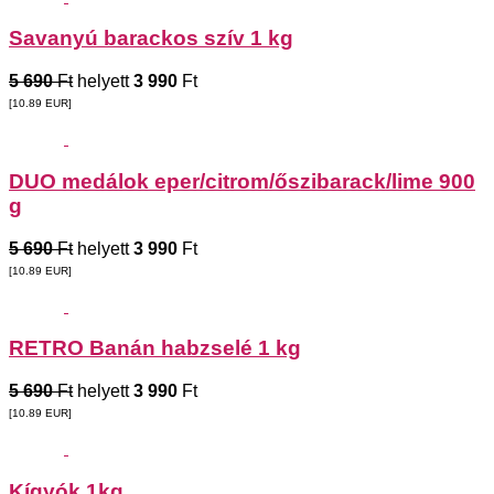
Savanyú barackos szív 1 kg
5 690
Ft
helyett
3 990
Ft
[10.89
EUR
]
DUO medálok eper/citrom/őszibarack/lime 900
g
5 690
Ft
helyett
3 990
Ft
[10.89
EUR
]
RETRO Banán habzselé 1 kg
5 690
Ft
helyett
3 990
Ft
[10.89
EUR
]
Kígyók 1kg