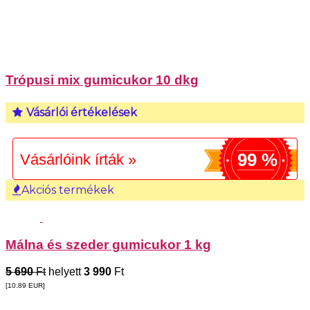
Trópusi mix gumicukor 10 dkg
Vásárlói értékelések
99 %
Vásárlóink írták »
Akciós termékek
Málna és szeder gumicukor 1 kg
5 690
Ft
helyett
3 990
Ft
[10.89
EUR
]