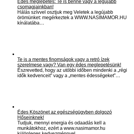
Édes meglepetés: Te is benne vagy a legújabb
csomagjainkban!
Hálás szívvel osztjuk meg Veletek a legújabb
örömünket: megérkeztek a WWW.NASIMAMOR.HU
kínálatába…
Te is a mentes finomságok vagy a retró ízek
szerelmese vagy? Van egy édes meglepetésünk!
Észrevetted, hogy az utóbbi időben mindenki a „régi
idők kedvenceit” vagy a „mentes édességeket”…
Édes Köszönet az egészségügyben dolgozó
Hőseinknek!
Tudjuk, mennyi energia és odaadás kell a
munkátokhoz, ezért a www.nasimamor.hu
különleges kedvezménnyel…